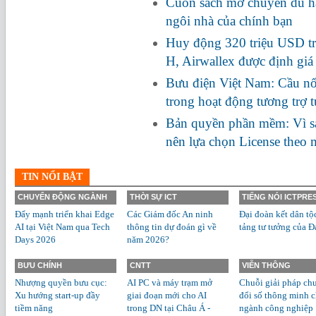
Cuốn sách mở chuyến du hà
ngôi nhà của chính bạn
Huy động 320 triệu USD tr
H, Airwallex được định giá
Bưu điện Việt Nam: Cầu nối
trong hoạt động tương trợ 
Bản quyền phần mềm: Vì s
nên lựa chọn License theo
TIN NỔI BẬT
CHUYỂN ĐỘNG NGÀNH
THỜI SỰ ICT
TIẾNG NÓI ICTPRE
Đẩy mạnh triển khai Edge
Các Giám đốc An ninh
Đại đoàn kết dân tộ
AI tại Việt Nam qua Tech
thông tin dự đoán gì về
tảng tư tưởng của Đ
Days 2026
năm 2026?
BƯU CHÍNH
CNTT
VIỄN THÔNG
Nhượng quyền bưu cục:
AI PC và máy trạm mở
Chuỗi giải pháp ch
Xu hướng start-up đầy
giai đoạn mới cho AI
đổi số thông minh 
tiềm năng
trong DN tại Châu Á -
ngành công nghiệp