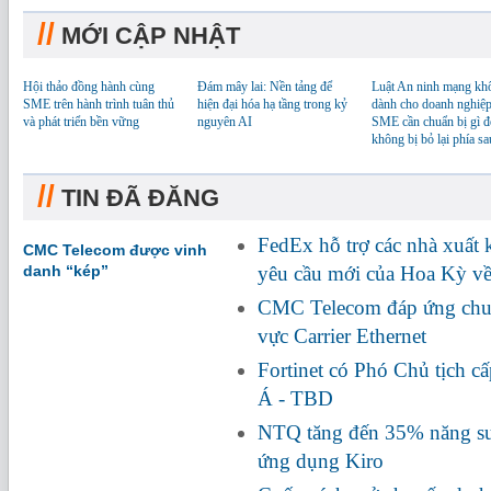
//
MỚI CẬP NHẬT
Hội thảo đồng hành cùng
Đám mây lai: Nền tảng để
Luật An ninh mạng kh
SME trên hành trình tuân thủ
hiện đại hóa hạ tầng trong kỷ
dành cho doanh nghiệp
và phát triển bền vững
nguyên AI
SME cần chuẩn bị gì đ
không bị bỏ lại phía sa
//
TIN ĐÃ ĐĂNG
FedEx hỗ trợ các nhà xuất
CMC Telecom được vinh
danh “kép”
yêu cầu mới của Hoa Kỳ về
CMC Telecom đáp ứng chuẩ
vực Carrier Ethernet
Fortinet có Phó Chủ tịch c
Á - TBD
NTQ tăng đến 35% năng suấ
ứng dụng Kiro