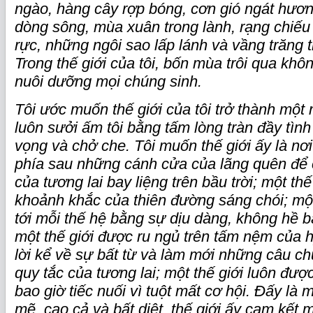
ngào, hàng cây rợp bóng, cơn gió ngát hươn
dòng sông, mùa xuân trong lành, rạng chiếu
rực, những ngôi sao lấp lánh và vầng trăng 
Trong thế giới của tôi, bốn mùa trôi qua kh
nuôi dưỡng mọi chúng sinh.
Tôi ước muốn thế giới của tôi trở thành một
luôn sưởi ấm tôi bằng tấm lòng tràn đầy tìn
vọng và chở che. Tôi muốn thế giới ấy là n
phía sau những cánh cửa của lãng quên để 
của tương lai bay liệng trên bầu trời; một thế
khoảnh khắc của thiên đường sáng chói; một
tới mỗi thế hệ bằng sự dịu dàng, không hề 
một thế giới được ru ngủ trên tấm nệm của
lời kể về sự bất từ và làm mới những câu c
quy tắc của tương lai; một thế giới luôn đư
bao giờ tiếc nuối vì tuột mất cơ hội. Đấy là 
mẽ, cao cả và bất diệt, thế giới ấy cam kết 