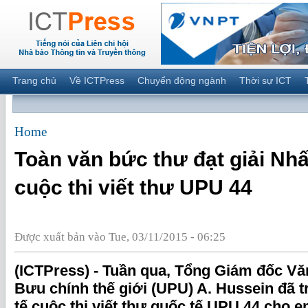
Trang chủ
Về ICTPress
Chuyển động ngành
Thời sự ICT
Home
Toàn văn bức thư đạt giải Nhấ
cuộc thi viết thư UPU 44
Được xuất bản vào Tue, 03/11/2015 - 06:25
(ICTPress) - Tuần qua, Tổng Giám đốc V
Bưu chính thế giới (UPU) A. Hussein đã t
tế cuộc thi viết thư quốc tế UPU 44 cho e