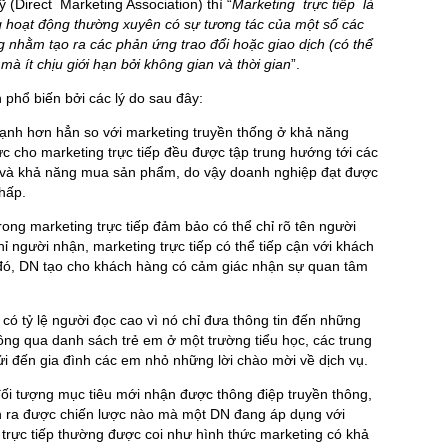
(Direct Marketing Association) thì “
M
arketing trực tiếp là
 hoạt động thường xuyên có sự tương tác của một số các
 nhằm tạo ra các phản ứng trao đổi hoặc giao dịch (có thể
mà ít chịu giới hạn bởi không gian và thời gian
”.
 phổ biến bởi các lý do sau đây:
 mạnh hơn hẳn so với marketing truyền thống ở khả năng
c cho marketing trực tiếp đều được tập trung hướng tới các
và khả năng mua sản phẩm, do vậy doanh nghiệp đạt được
thấp.
trong marketing trực tiếp đảm bảo có thể chỉ rõ tên người
hỉ người nhận, marketing trực tiếp có thể tiếp cận với khách
đó, DN tạo cho khách hàng có cảm giác nhận sự quan tâm
p có tỷ lệ người đọc cao vì nó chỉ đưa thông tin đến những
ông qua danh sách trẻ em ở một trường tiểu học, các trung
i đến gia đình các em nhỏ những lời chào mời về dịch vụ.
ó đối tượng mục tiêu mới nhận được thông điệp truyền thông,
ận ra được chiến lược nào mà một DN đang áp dụng với
trực tiếp thường được coi như hình thức marketing có khả