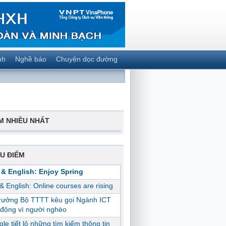
nh
Nghề báo
Chuyện dọc đường
M NHIỀU NHẤT
U ĐIỂM
 & English: Enjoy Spring
 & English: Online courses are rising
trưởng Bộ TTTT kêu gọi Ngành ICT
động vì người nghèo
le tiết lộ những tìm kiếm thông tin