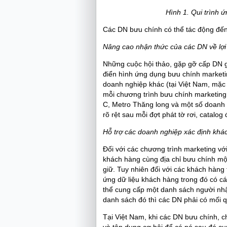
Hình 1. Qui trình 
Các DN bưu chính có thể tác động đến 
Nâng cao nhận thức của các DN về lợi
Những cuộc hội thảo, gặp gỡ cấp DN g
điển hình ứng dụng bưu chính marketi
doanh nghiệp khác (tại Việt Nam, mặc
mỗi chương trình bưu chính marketing đ
C, Metro Thăng long và một số doanh 
rõ rệt sau mỗi đợt phát tờ rơi, catalog
Hỗ trợ các doanh nghiệp xác định khá
Đối với các chương trình marketing vớ
khách hàng cùng địa chỉ bưu chính m
giữ. Tuy nhiên đối với các khách hàng
ứng dữ liệu khách hàng trong đó có c
thể cung cấp một danh sách người nhậ
danh sách đó thì các DN phải có mối q
Tại Việt Nam, khi các DN bưu chính, c
và tận dụng cơ hội để có nó sau đó c