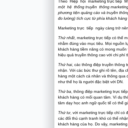
Theo Hiệp hội marketing trực tiếp Mỹ 
một hệ thống truyền thông marketing
phương tiện quảng cáo và truyền thông
đo lường) tích cực từ phía khách hàng 
Marketing trực tiếp ngày càng trở nên
Thứ nhất
, marketing trực tiếp có thế
nhằm đúng vào mục tiêu. Mọi nguồn lự
khách hàng tiềm năng có mong muốn 
hiệu quả truyền thông cao với chi phí 
Thứ hai
, các thông điệp truyền thông 
nhận. Với các bức thư ghi rõ tên, địa c
hàng một cách cá nhân và thông qua 
như thể họ là người đặc biệt với DN.
Thứ ba
, thông điệp marketing trực tiế
khách hàng có mối quan tâm. Ví dụ th
tâm dạy học anh ngữ quốc tế có thể gử
Thứ tư
, với marketing trực tiếp chỉ c
các đối thủ cạnh tranh khó có thể nh
khách hàng của họ. Do vậy, marketing 