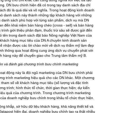
rường. DN bưu chính hiện đã có trong tay danh sách địa chỉ
ch đó là quá dài và vô nghĩa. Trong hoạt động kinh doanh
nhỏ danh sách này thành những tập khách hàng với những
ệu danh sách phù hợp với từng sản phẩm, dịch vụ mà DN
uan đến khái niệm bán hàng chéo (cross - sell) và bán hàng
g trình giới thiệu phân đạm, thuốc trừ sâu sẽ được gửi đến
ó tên trong danh sách đặt báo Nông nghiệp Việt Nam của
 khách hàng mục tiêu của DN A chuyên kinh doanh sản
hể nhận được các lời chào mời về dịch vụ thẩm mỹ làm đẹp
nh thông qua hoạt động cung ứng dịch vụ chuyển phát với
h hàng này để chuyển giao cho Trung tâm thẩm mỹ B.
hiện và đánh giá chương trình bưu chính marketing
 hoạt động này là đội ngũ marketing của DN bưu chính phải
hương trình marketing hiệu quả cho các DN khác. Một chương
c tham số về khách hàng mục tiêu (số lượng và đặc tính
g trình; hình thức tổ chức, thời gian thực hiện; dự kiến
ệu quả của chương trình. Trong chương trình marketing
o của doanh nghiệp bưu chính trong khâu tổ chức thực hiện.
rộng khắp, sở hữu dữ liệu khách hàng, khả năng thiết kế và
Datapost hiện đại, doanh nghiệp bưu chính tạo ra thật nhiều