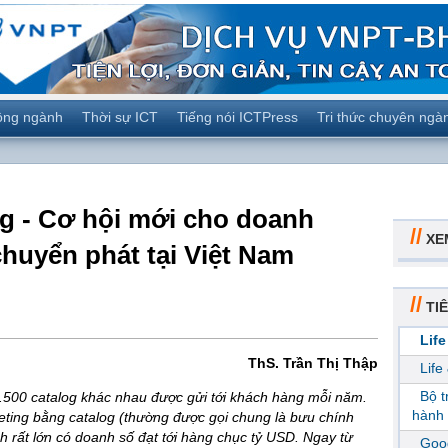
ộng ngành
Thời sự ICT
Tiếng nói ICTPress
Tri thức chuyên ngà
g - Cơ hội mới cho doanh
//
XE
huyển phát tại Việt Nam
//
TIÊ
Life
ThS. Trần Thị Thập
Life
Bộ 
.500 catalog khác nhau được gửi tới khách hàng mỗi năm.
hành 
ting bằng catalog (thường được gọi chung là bưu chính
h rất lớn có doanh số đạt tới hàng chục tỷ USD. Ngay từ
Goog