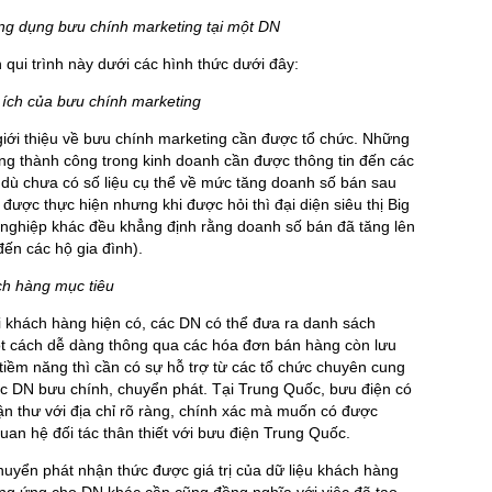
ứng dụng bưu chính marketing tại một DN
qui trình này dưới các hình thức dưới đây:
 ích của bưu chính marketing
iới thiệu về bưu chính marketing cần được tổ chức. Những
ng thành công trong kinh doanh cần được thông tin đến các
 dù chưa có số liệu cụ thể về mức tăng doanh số bán sau
ược thực hiện nhưng khi được hỏi thì đại diện siêu thị Big
nghiệp khác đều khẳng định rằng doanh số bán đã tăng lên
 đến các hộ gia đình).
ch hàng mục tiêu
i khách hàng hiện có, các DN có thể đưa ra danh sách
ột cách dễ dàng thông qua các hóa đơn bán hàng còn lưu
 tiềm năng thì cần có sự hỗ trợ từ các tổ chức chuyên cung
ác DN bưu chính, chuyển phát. Tại Trung Quốc, bưu điện có
n thư với địa chỉ rõ ràng, chính xác mà muốn có được
uan hệ đối tác thân thiết với bưu điện Trung Quốc.
huyển phát nhận thức được giá trị của dữ liệu khách hàng
ung ứng cho DN khác cần cũng đồng nghĩa với việc đã tạo