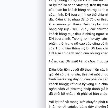
ra lợi thế so sánh vượt trội trên thị t
của toàn bộ khách hàng nhưng danh sá
của mình, DN bưu chính có thể chia 
đặc điểm khác nhau để từ đó giới thi
khác muốn giới thiệu. Điều này liên q
nâng cấp (up - sell). Ví dụ: các chươn
khách hàng mục tiêu là những người c
DN bưu chính. Tương tự như vậy, các
phẩm thời trang nữ cao cấp cũng có t
của Trung tâm thẩm mỹ B. DN bưu chí
DN A sẽ có danh sách của những khác
Hỗ trợ các DN thiết kế, tổ chức thực 
Điệu kiện tiên quyết để thực hiện các
giỏi để có thể tư vấn, thiết kế một c
trình marketing đầy đủ cần phải có cá
khách hàng); kết quả kỳ vọng của chươn
ngân sách và phương pháp đánh giá hi
đã thiết kế nhất thiết phải có bản chà
Với lợi thế về mạng lưới chuyển phát 
in ấn tờ rơi, catalog bằng dây chuyền 