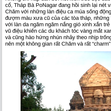
cổ, Tháp Bà PoNagar đang hồi sinh lại nét 
Chăm với những làn điệu ca múa sống động
đượm màu xưa cũ của các tòa tháp, những
với làn da ngăm ngăm nắng gió xinh xắn trẻ
vũ điệu khiến các du khách tóc vàng mắt xa
và cũng hào hứng nhún nhảy theo nhịp trống
nên một không gian rất Chăm và rất “charm”