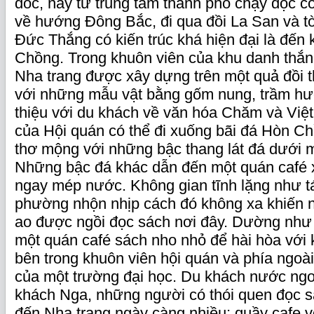
dốc, nay từ trung tâm thành phố chạy dọc 
về hướng Đông Bắc, đi qua đồi La San và t
Đức Thắng có kiến trúc khá hiện đại là đến
Chồng. Trong khuôn viên của khu danh thắn
Nha trang được xây dựng trên một quả đồi t
với những mẫu vật bằng gốm nung, trầm hư
thiệu với du khách về văn hóa Chăm và Việt
của Hội quán có thể đi xuống bãi đá Hòn Ch
thơ mộng với những bậc thang lát đá dưới 
Những bậc đá khác dẫn đến một quán café 
ngay mép nước. Không gian tĩnh lặng như tá
phường nhộn nhịp cách đó không xa khiến 
ao được ngồi đọc sách nơi đây. Dường như 
một quán café sách nho nhỏ để hài hòa với k
bên trong khuôn viên hội quán và phía ngoài
của một trường đại học.
Du khách nước ngoà
khách Nga, những người có thói quen đọc sá
đến Nha trang ngày càng nhiều; quầy cafe v