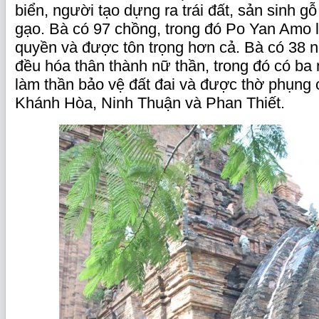
biển, người tạo dựng ra trái đất, sản sinh gỗ
gạo. Bà có 97 chồng, trong đó Po Yan Amo 
quyền và được tôn trọng hơn cả. Bà có 38 ng
đều hóa thân thành nữ thần, trong đó có b
làm thần bảo vệ đất đai và được thờ phụng c
Khánh Hòa, Ninh Thuận và Phan Thiết.