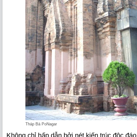
Tháp Bà PoNagar
Không chỉ hấp dẫn bởi nét kiến trúc độc đá