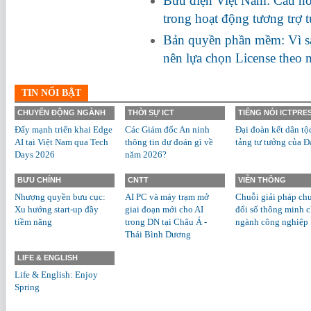
Bưu điện Việt Nam: Cầu nối
trong hoạt động tương trợ 
Bản quyền phần mềm: Vì s
nên lựa chọn License theo
TIN NỔI BẬT
CHUYỂN ĐỘNG NGÀNH
THỜI SỰ ICT
TIẾNG NÓI ICTPRE
Đẩy mạnh triển khai Edge
Các Giám đốc An ninh
Đại đoàn kết dân tộ
AI tại Việt Nam qua Tech
thông tin dự đoán gì về
tảng tư tưởng của Đ
Days 2026
năm 2026?
BƯU CHÍNH
CNTT
VIỄN THÔNG
Nhượng quyền bưu cục:
AI PC và máy trạm mở
Chuỗi giải pháp ch
Xu hướng start-up đầy
giai đoạn mới cho AI
đổi số thông minh 
tiềm năng
trong DN tại Châu Á -
ngành công nghiệp
Thái Bình Dương
LIFE & ENGLISH
Life & English: Enjoy
Spring