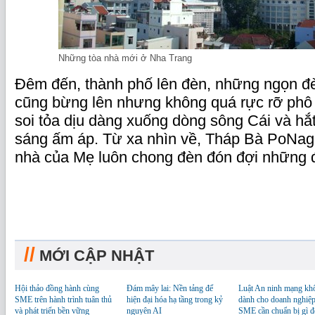
Những tòa nhà mới ở Nha Trang
Đêm đến, thành phố lên đèn, những ngọn đè
cũng bừng lên nhưng không quá rực rỡ phô
soi tỏa dịu dàng xuống dòng sông Cái và hắt
sáng ấm áp. Từ xa nhìn về, Tháp Bà PoNag
nhà của Mẹ luôn chong đèn đón đợi những
//
MỚI CẬP NHẬT
Hội thảo đồng hành cùng
Đám mây lai: Nền tảng để
Luật An ninh mạng kh
SME trên hành trình tuân thủ
hiện đại hóa hạ tầng trong kỷ
dành cho doanh nghiệp
và phát triển bền vững
nguyên AI
SME cần chuẩn bị gì đ