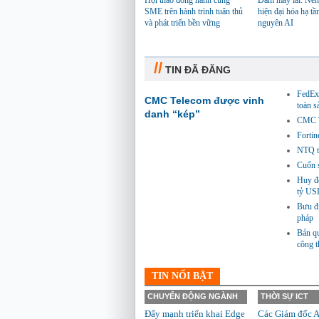
Hội thảo đồng hành cùng
Đám mây lai: Nền
SME trên hành trình tuân thủ
hiện đại hóa hạ tầ
và phát triển bền vững
nguyên AI
//
TIN ĐÃ ĐĂNG
FedEx 
CMC Telecom được vinh
toàn 
danh “kép”
CMC Te
Fortin
NTQ tă
Cuốn s
Huy độ
tỷ US
Bưu đi
pháp
Bản qu
công 
TIN NỔI BẬT
CHUYỂN ĐỘNG NGÀNH
THỜI SỰ ICT
Đẩy mạnh triển khai Edge
Các Giám đốc A