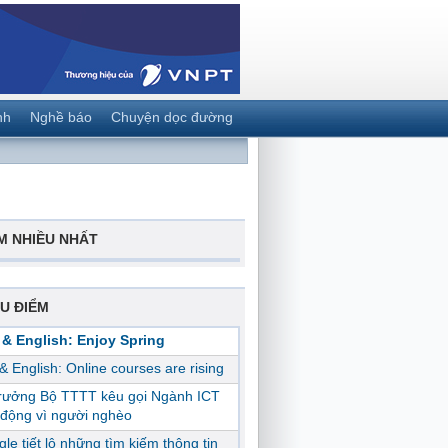
nh
Nghề báo
Chuyện dọc đường
M NHIỀU NHẤT
U ĐIỂM
 & English: Enjoy Spring
 & English: Online courses are rising
trưởng Bộ TTTT kêu gọi Ngành ICT
động vì người nghèo
le tiết lộ những tìm kiếm thông tin