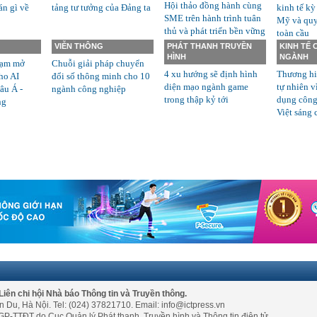
Hội thảo đồng hành cùng
án gì về
tảng tư tưởng của Đảng ta
kinh tế kỳ
SME trên hành trình tuân
Mỹ và quyề
thủ và phát triển bền vững
toàn cầu
VIỄN THÔNG
PHÁT THANH TRUYỀN
KINH TẾ
HÌNH
NGÀNH
rạm mở
Chuỗi giải pháp chuyển
4 xu hướng sẽ định hình
Thương hi
ho AI
đổi số thông minh cho 10
diện mạo ngành game
tự nhiên v
âu Á -
ngành công nghiệp
trong thập kỷ tới
dụng công
ng
Việt sáng 
Liên chi hội Nhà báo Thông tin và Truyền thông.
n Du, Hà Nội. Tel: (024) 37821710. Email: info@ictpress.vn
GP-TTĐT do Cục Quản lý Phát thanh, Truyền hình và Thông tin điện tử,