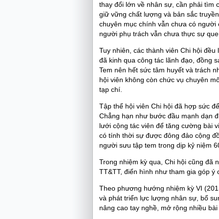
thay đổi lớn về nhân sự, cần phải tìm c
giữ vững chất lượng và bản sắc truyền
chuyên mục chính vẫn chưa có người 
người phụ trách vẫn chưa thực sự que
Tuy nhiên, các thành viên Chi hội đều 
đã kinh qua công tác lãnh đạo, đồng s
Tem nên hết sức tâm huyết và trách n
hội viên không còn chức vụ chuyên mô
tạp chí.
Tập thể hội viên Chi hội đã hợp sức đ
Chẳng hạn như bước đầu mạnh dạn đi 
lưới cộng tác viên để tăng cường bài vi
có tính thời sự được đông đảo cộng đ
người sưu tập tem trong dịp kỷ niệm 6
Trong nhiệm kỳ qua, Chi hội cũng đã n
TT&TT, điển hình như tham gia góp ý c
Theo phương hướng nhiệm kỳ VI (2015 
và phát triển lực lượng nhân sự, bổ su
nâng cao tay nghề, mở rộng nhiều bài k