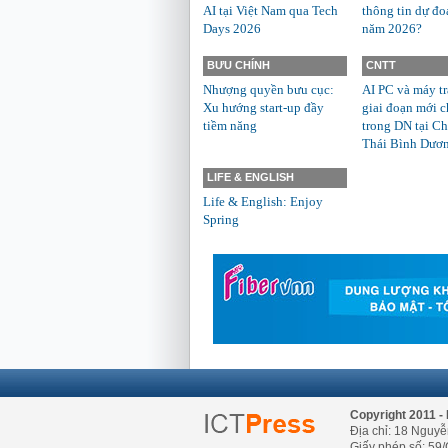
AI tại Việt Nam qua Tech
thông tin dự đo
Days 2026
năm 2026?
BƯU CHÍNH
CNTT
Nhượng quyền bưu cục:
AI PC và máy t
Xu hướng start-up đầy
giai đoạn mới c
tiềm năng
trong DN tại Ch
Thái Bình Dươ
LIFE & ENGLISH
Life & English: Enjoy
Spring
Copyright 2011 - 
Địa chỉ: 18 Nguyễ
Giấy phép số: 59/