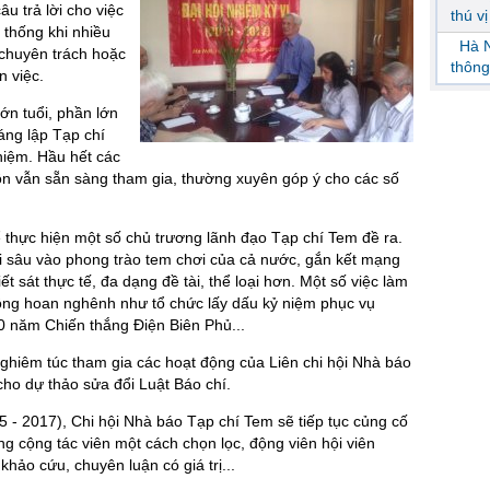
âu trả lời cho việc
thú v
 thống khi nhiều
Hà N
chuyên trách hoặc
thông
n việc.
lớn tuổi, phần lớn
áng lập Tạp chí
hiệm. Hầu hết các
n vẫn sẵn sàng tham gia, thường xuyên góp ý cho các số
ể thực hiện một số chủ trương lãnh đạo Tạp chí Tem đề ra.
sâu vào phong trào tem chơi của cả nước, gắn kết mạng
ết sát thực tế, đa dạng đề tài, thể loại hơn. Một số việc làm
ồng hoan nghênh như tổ chức lấy dấu kỷ niệm phục vụ
0 năm Chiến thắng Điện Biên Phủ...
ghiêm túc tham gia các hoạt động của Liên chi hội Nhà báo
ho dự thảo sửa đổi Luật Báo chí.
- 2017), Chi hội Nhà báo Tạp chí Tem sẽ tiếp tục củng cố
ng cộng tác viên một cách chọn lọc, động viên hội viên
hảo cứu, chuyên luận có giá trị...