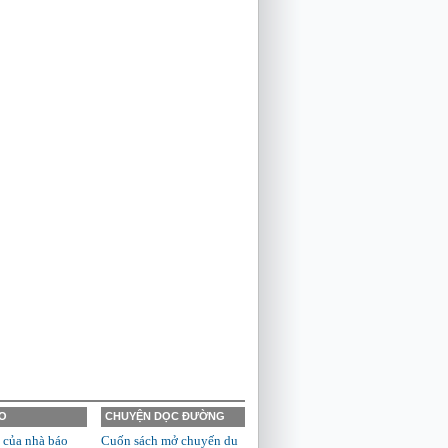
O
CHUYỆN DỌC ĐƯỜNG
 của nhà báo
Cuốn sách mở chuyến du