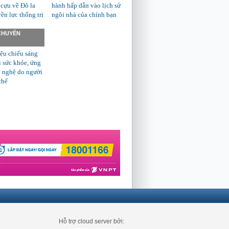
 cựu về Đô la
hành hấp dẫn vào lịch sử
n lực thống trị
ngôi nhà của chính bạn
 CHUYÊN
ệu chiếu sáng
ì sức khỏe, ứng
 nghệ do người
chế
Hỗ trợ cloud server bởi: