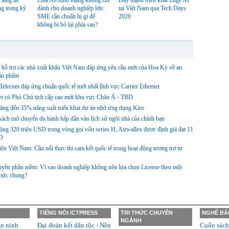
 tảng để
Luật An ninh mạng không chỉ
Đẩy mạnh triển khai Edge AI
ng trong kỷ
dành cho doanh nghiệp lớn:
tại Việt Nam qua Tech Days
SME cần chuẩn bị gì để
2026
không bị bỏ lại phía sau?
hỗ trợ các nhà xuất khẩu Việt Nam đáp ứng yêu cầu mới của Hoa Kỳ về an
sản phẩm
lecom đáp ứng chuẩn quốc tế mới nhất lĩnh vực Carrier Ethernet
et có Phó Chủ tịch cấp cao mới khu vực Châu Á - TBD
ng đến 35% năng suất triển khai dự án nhờ ứng dụng Kiro
ách mở chuyến du hành hấp dẫn vào lịch sử ngôi nhà của chính bạn
ng 320 triệu USD trong vòng gọi vốn series H, Airwallex được định giá đạt 11
D
ện Việt Nam: Cầu nối thực thi cam kết quốc tế trong hoạt động tương trợ tư
yền phần mềm: Vì sao doanh nghiệp không nên lựa chọn License theo một
thức chung?
TIẾNG NÓI ICTPRESS
TRI THỨC CHUYÊN
NGHỀ BÁ
NGÀNH
n ninh
Đại đoàn kết dân tộc - Nền
Cuốn sách