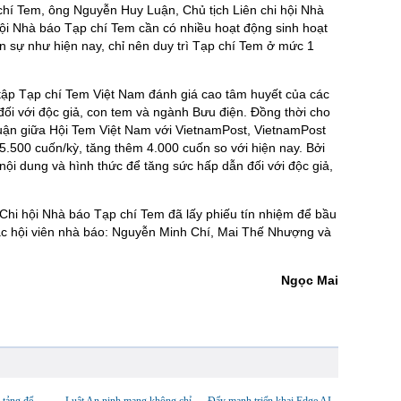
chí Tem, ông Nguyễn Huy Luận, Chủ tịch Liên chi hội Nhà
hội Nhà báo Tạp chí Tem cần có nhiều hoạt động sinh hoạt
ân sự như hiện nay, chỉ nên duy trì Tạp chí Tem ở mức 1
tập Tạp chí Tem Việt Nam đánh giá cao tâm huyết của các
đối với độc giả, con tem và ngành Bưu điện. Đồng thời cho
thuận giữa Hội Tem Việt Nam với VietnamPost, VietnamPost
5.500 cuốn/kỳ, tăng thêm 4.000 cuốn so với hiện nay. Bởi
nội dung và hình thức để tăng sức hấp dẫn đối với độc giả,
 Chi hội Nhà báo Tạp chí Tem đã lấy phiếu tín nhiệm để bầu
ác hội viên nhà báo: Nguyễn Minh Chí, Mai Thế Nhượng và
Ngọc Mai