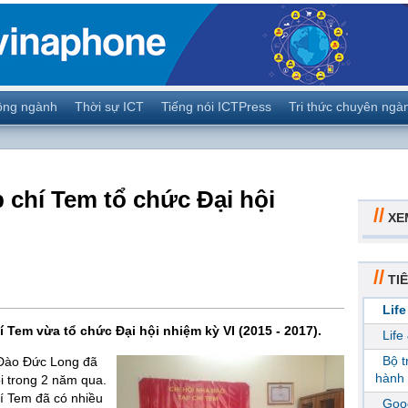
ộng ngành
Thời sự ICT
Tiếng nói ICTPress
Tri thức chuyên ngà
 chí Tem tổ chức Đại hội
//
XE
//
TIÊ
Life
í Tem vừa tổ chức Đại hội nhiệm kỳ VI (2015 - 2017).
Life
Bộ 
 Đào Đức Long đã
hành 
i trong 2 năm qua.
í Tem đã có nhiều
Goog