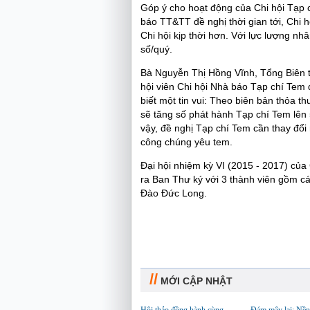
Góp ý cho hoạt động của Chi hội Tạp 
báo TT&TT đề nghị thời gian tới, Chi 
Chi hội kịp thời hơn. Với lực lượng nh
số/quý.
Bà Nguyễn Thị Hồng Vĩnh, Tổng Biên 
hội viên Chi hội Nhà báo Tạp chí Tem 
biết một tin vui: Theo biên bản thỏa 
sẽ tăng số phát hành Tạp chí Tem lên 
vậy, đề nghị Tạp chí Tem cần thay đổi 
công chúng yêu tem.
Đại hội nhiệm kỳ VI (2015 - 2017) của
ra Ban Thư ký với 3 thành viên gồm c
Đào Đức Long.
//
MỚI CẬP NHẬT