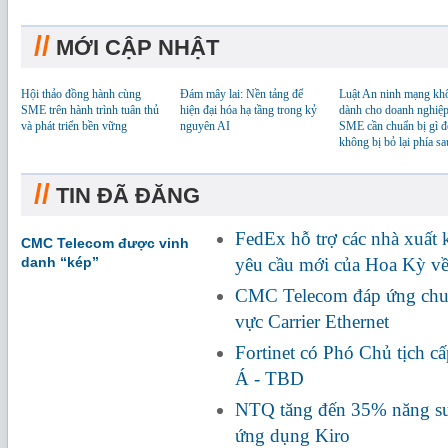
//
MỚI CẬP NHẬT
Hội thảo đồng hành cùng
Đám mây lai: Nền tảng để
Luật An ninh mạng kh
SME trên hành trình tuân thủ
hiện đại hóa hạ tầng trong kỷ
dành cho doanh nghiệp
và phát triển bền vững
nguyên AI
SME cần chuẩn bị gì đ
không bị bỏ lại phía sa
//
TIN ĐÃ ĐĂNG
FedEx hỗ trợ các nhà xuất
CMC Telecom được vinh
danh “kép”
yêu cầu mới của Hoa Kỳ về
CMC Telecom đáp ứng chuẩ
vực Carrier Ethernet
Fortinet có Phó Chủ tịch c
Á - TBD
NTQ tăng đến 35% năng suấ
ứng dụng Kiro