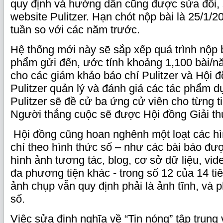
quy định và hướng dẫn cũng được sửa đổi, 
website Pulitzer. Hạn chót nộp bài là 25/1/
tuần so với các năm trước.
Hệ thống mới này sẽ sắp xếp quá trình nộp 
phẩm gửi đến, ước tính khoảng 1,100 bài/n
cho các giám khảo báo chí Pulitzer và Hội 
Pulitzer quản lý và đánh giá các tác phẩm d
Pulitzer sẽ đề cử ba ứng cử viên cho từng ti
Người thắng cuộc sẽ được Hội đồng Giải t
Hội đồng cũng hoan nghênh một loạt các hì
chí theo hình thức số – như các bài báo đư
hình ảnh tương tác, blog, cơ sở dữ liệu, vid
đa phương tiện khác - trong số 12 của 14 tiêu
ảnh chụp vẫn quy định phải là ảnh tĩnh, và
số.
Việc sửa định nghĩa về “Tin nóng” tập trung 