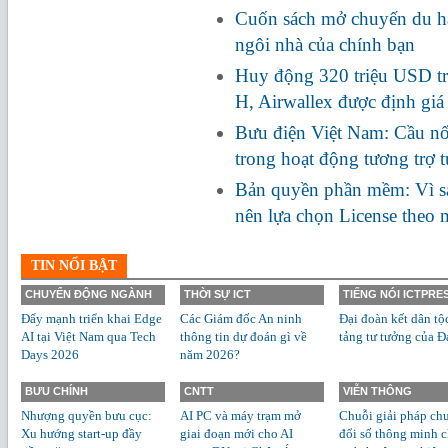
Cuốn sách mở chuyến du hà
ngôi nhà của chính bạn
Huy động 320 triệu USD tr
H, Airwallex được định giá
Bưu điện Việt Nam: Cầu nối
trong hoạt động tương trợ 
Bản quyền phần mềm: Vì s
nên lựa chọn License theo
TIN NỔI BẬT
CHUYỂN ĐỘNG NGÀNH
THỜI SỰ ICT
TIẾNG NÓI ICTPRE
Đẩy mạnh triển khai Edge
Các Giám đốc An ninh
Đại đoàn kết dân tộ
AI tại Việt Nam qua Tech
thông tin dự đoán gì về
tảng tư tưởng của Đ
Days 2026
năm 2026?
BƯU CHÍNH
CNTT
VIỄN THÔNG
Nhượng quyền bưu cục:
AI PC và máy trạm mở
Chuỗi giải pháp ch
Xu hướng start-up đầy
giai đoạn mới cho AI
đổi số thông minh 