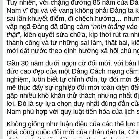
Tuy nhiên, với chặng đường 85 năm của Đả
Nam vĩ đại và vẻ vang không phải Đảng ta
sai lần khuyết điểm, đi chệch hướng… nhưn
vấp ngã Đảng đã dũng cảm
“nhìn thẳng vào
thật
”, kiên quyết sửa chữa, kịp thời rút ra n
thành công và từ những sai lầm, thất bại, kiê
mới đất nước theo định hướng xã hội chủ n
Gần 30 năm dưới ngọn cờ đổi mới, với bản lĩ
đức cao đẹp của một Đảng Cách mạng cầm 
nghiệm, luôn biết tự chỉnh đốn, tự đổi mới 
mẽ thúc đẩy sự nghiệp đổi mới toàn diện đ
gặp nhiều khó khăn thử thách nhưng nhất đị
lợi. Đó là sự lựa chọn duy nhất đúng đắn c
Nam phù hợp với quy luật tiến hóa của lịch 
Không giống như luận điệu của các thế lực 
phá công cuộc đổi mới của nhân dân ta. Ch