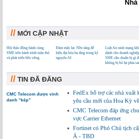
Nhà
//
MỚI CẬP NHẬT
Hội thảo đồng hành cùng
Đám mây lai: Nền tảng để
Luật An ninh mạng kh
SME trên hành trình tuân thủ
hiện đại hóa hạ tầng trong kỷ
dành cho doanh nghiệp
và phát triển bền vững
nguyên AI
SME cần chuẩn bị gì đ
không bị bỏ lại phía sa
//
TIN ĐÃ ĐĂNG
FedEx hỗ trợ các nhà xuất
CMC Telecom được vinh
danh “kép”
yêu cầu mới của Hoa Kỳ về
CMC Telecom đáp ứng chuẩ
vực Carrier Ethernet
Fortinet có Phó Chủ tịch c
Á - TBD