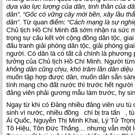
dựa vào lực lượng của dân, tinh thần của d
dân”. “Gốc có vững cây mới bền, xây lầu thắ
dân”
. Từ quan điểm:
“Cách mạng là sự nghi
Chủ tịch Hồ Chí Minh đã sớm nhận ra sức 
trọng sự cấu kết với cộng đồng dân tộc, gia
đấu tranh giải phóng dân tộc, giải phóng gia
người. Có dân là có tất cả chính là phương 
tưởng của Chủ tịch Hồ Chí Minh. Người từn
không dân cũng chịu, khó trăm lần dân diệu
muốn tập hợp được dân, muốn dân sẵn sàng
tính mạng cho đất nước thì trước hết người
đảng viên phải gương mẫu làm trước, hy sin
Ngay từ khi có Đảng nhiều đảng viên ưu tú 
sinh vì nước, nhiều đồng chí bị tra tấn ,
Ái Quốc, Nguyễn Thị Minh Khai, Lý Tử Trọn
Tô Hiệu, Tôn Đức Thắng… nhưng vẫn một lò