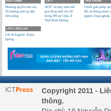
BƯU CHÍNH
CNTT
VIỄN THÔNG
Nhượng quyền bưu cục:
AI PC và máy trạm mở
Chuỗi giải pháp ch
Xu hướng start-up đầy
giai đoạn mới cho AI
đổi số thông minh 
tiềm năng
trong DN tại Châu Á -
ngành công nghiệp
Thái Bình Dương
LIFE & ENGLISH
Life & English: Enjoy
Spring
Copyright 2011 - Li
thông.
Địa chỉ: 18 Nguyễn Du