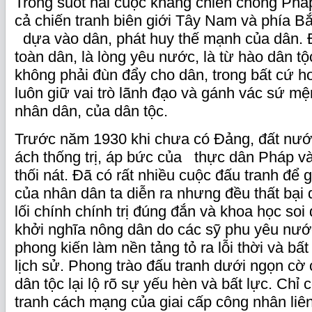
Trong suốt hai cuộc kháng chiến chống Phá
cả chiến tranh biên giới Tây Nam và phía Bắ
dựa vào dân, phát huy thế mạnh của dân. Đ
toàn dân, là lòng yêu nước, là từ hào dân 
không phải đùn đẩy cho dân, trong bất cứ 
luôn giữ vai trò lãnh đạo và gánh vác sứ m
nhân dân, của dân tộc.
Trước năm 1930 khi chưa có Đảng, đất nướ
ách thống trị, áp bức của thực dân Pháp v
thối nát. Đã có rất nhiều cuộc đấu tranh để 
của nhân dân ta diễn ra nhưng đều thất bại
lối chính chính trị đúng đắn và khoa học so
khởi nghĩa nông dân do các sỹ phu yêu nướ
phong kiến làm nền tảng tỏ ra lỗi thời và bấ
lịch sử. Phong trào đấu tranh dưới ngọn cờ 
dân tộc lại lộ rõ sự yếu hèn và bất lực. Chỉ
tranh cách mạng của giai cấp công nhân liê