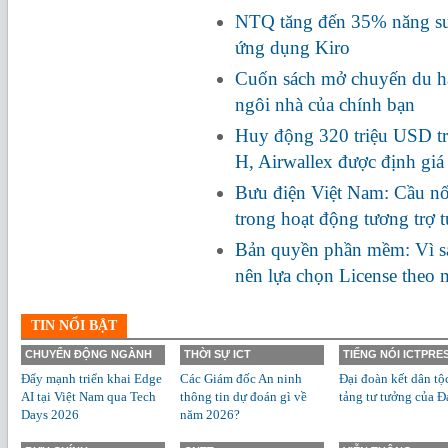
NTQ tăng đến 35% năng suấ
ứng dụng Kiro
Cuốn sách mở chuyến du hà
ngôi nhà của chính bạn
Huy động 320 triệu USD tr
H, Airwallex được định giá
Bưu điện Việt Nam: Cầu nối
trong hoạt động tương trợ 
Bản quyền phần mềm: Vì s
nên lựa chọn License theo
TIN NỔI BẬT
CHUYỂN ĐỘNG NGÀNH
THỜI SỰ ICT
TIẾNG NÓI ICTPRE
Đẩy mạnh triển khai Edge
Các Giám đốc An ninh
Đại đoàn kết dân tộ
AI tại Việt Nam qua Tech
thông tin dự đoán gì về
tảng tư tưởng của Đ
Days 2026
năm 2026?