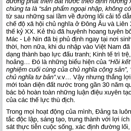
đường phát triển đất nước theo định hướng 
chúng ta là “sản phẩm ngoại nhập, không có 
từ sau những sai lầm về đường lối cải tổ dẫ
chế độ xã hội chủ nghĩa ở Đông Âu và Liên
thế kỷ XX. Kẻ thù đã huyênh hoang tuyên b
Mác - Lê Nin đã bị phủ định ngay tại nơi sinh
thời, hơn nữa, khi du nhập vào Việt Nam đã 
dạng thành bạo lực đấu tranh; Kinh tế trì trệ
hoảng… Đó là những biểu hiện của
“Hồi kế
nghiệm cuối cùng của chủ nghĩa cộng sản”, 
chủ nghĩa tư bản”
.v.v… Vậy nhưng thắng lợi
mới toàn diện đất nước trong gần 30 năm qu
bác bỏ hoàn toàn những luận điệu xuyên tạ
của các thế lực thù địch.
Trong mọi hoạt động của mình, Đảng ta luô
tắc độc lập, sáng tạo, trung thành với lợi í
sát thực tiễn cuộc sống, xác định đường lối