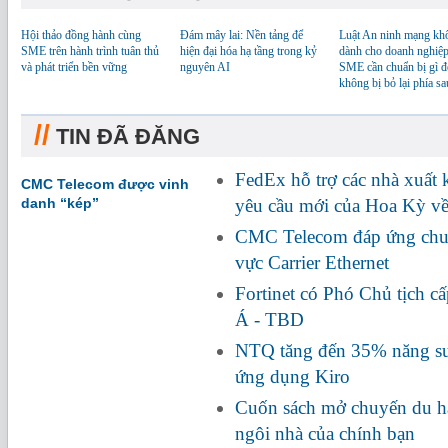
Hội thảo đồng hành cùng
Đám mây lai: Nền tảng để
Luật An ninh mạng kh
SME trên hành trình tuân thủ
hiện đại hóa hạ tầng trong kỷ
dành cho doanh nghiệp
và phát triển bền vững
nguyên AI
SME cần chuẩn bị gì đ
không bị bỏ lại phía sa
//
TIN ĐÃ ĐĂNG
FedEx hỗ trợ các nhà xuất
CMC Telecom được vinh
danh “kép”
yêu cầu mới của Hoa Kỳ về
CMC Telecom đáp ứng chuẩ
vực Carrier Ethernet
Fortinet có Phó Chủ tịch c
Á - TBD
NTQ tăng đến 35% năng suấ
ứng dụng Kiro
Cuốn sách mở chuyến du hà
ngôi nhà của chính bạn