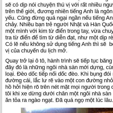
sẽ có dịp nói chuyện thú vị với rất nhiều ng
trên thế giới, đương nhiên tiếng Anh là ngôn
yếu. Cũng đừng quá ngại ngần nếu tiếng An
chảy. Nhiều bạn trẻ người Nhật và Hàn Quốc r
một mình với kim từ điển trong tay, vừa ch
tra từ điển để tìm từ diễn đạt, như một dịp 
Có lẽ nếu không sử dụng tiếng Anh thì sẽ b
vị của chuyến du lịch mở.
Quay trở lại ô tô, hành trình sẽ tiếp tục bă
đây đó là những ngôi nhà sàn mới dựng, c
loại. Đèo dốc tiếp nối dốc đèo. Khi bụng đói 
đường cái, lắc lư rẽ vào một con đường nh
hồ hởi hiện rõ trên nét mặt mọi người trong
tôi khi xe dừng dưới chân một ngôi nhà sàn 
ăn tỏa ra ngào ngạt. Đã quá ngọ một lúc lâu