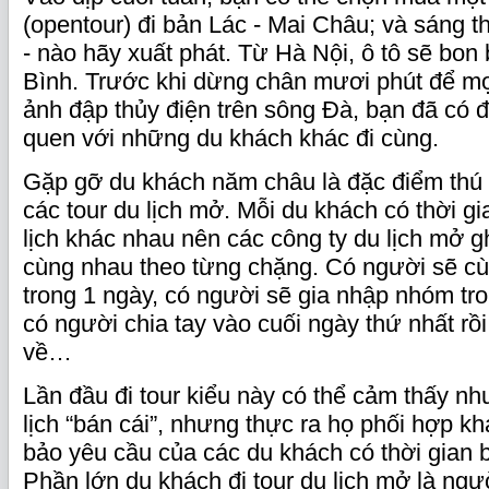
(opentour) đi bản Lác - Mai Châu; và sáng th
- nào hãy xuất phát. Từ Hà Nội, ô tô sẽ bo
Bình. Trước khi dừng chân mươi phút để mọ
ảnh đập thủy điện trên sông Đà, bạn đã có đ
quen với những du khách khác đi cùng.
Gặp gỡ du khách năm châu là đặc điểm thú v
các tour du lịch mở. Mỗi du khách có thời g
lịch khác nhau nên các công ty du lịch mở g
cùng nhau theo từng chặng. Có người sẽ cù
trong 1 ngày, có người sẽ gia nhập nhóm tr
có người chia tay vào cuối ngày thứ nhất rồi
về…
Lần đầu đi tour kiểu này có thể cảm thấy nh
lịch “bán cái”, nhưng thực ra họ phối hợp k
bảo yêu cầu của các du khách có thời gian b
Phần lớn du khách đi tour du lịch mở là ng