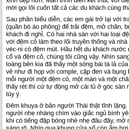
xinh đẹp hơn. Màn trình diễn kết thúc với đi
mời gọi lôi cuốn tất cả các du khách cùng th
Sau phần biểu diễn, các em gái trở lại với 
(quần bò áo phông) để trải đệm, mở chăn, 
khách đi nghỉ. Có hai nhà sàn với hai loại đ
với đệm cỏ làm theo lối truyền thống và nh
véc-ni có đệm mút. Hầu hết du khách nước 
cổ và đệm cỏ, chúng tôi cũng vậy. Nhìn san
loáng bên kia đã thấy một sòng bài tá lả củ
vẻ như đi họp với comple, cặp đen và bụng 
mỗi người một đệm cỏ, một màn và một chăn
thấy rét thì cứ tự động mở cái tủ ở góc sàn
tùy ý.
Đêm khuya ở bản người Thái thật tĩnh lặng. 
người nhẹ nhàng chìm vào giấc ngủ bình yên
khi có tiếng đập bóng nhè nhẹ đâu đây, mở m
sáng rõ. Nhìn qua khung cửa sổ còn ẩm hơi