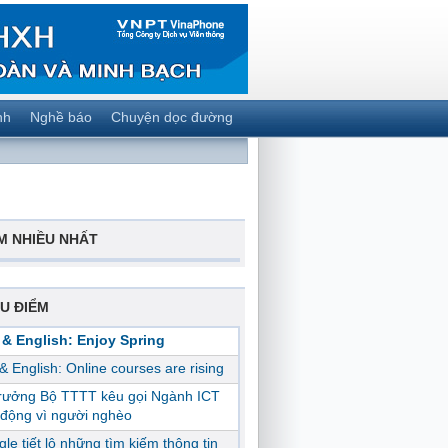
nh
Nghề báo
Chuyện dọc đường
M NHIỀU NHẤT
U ĐIỂM
 & English: Enjoy Spring
 & English: Online courses are rising
trưởng Bộ TTTT kêu gọi Ngành ICT
động vì người nghèo
le tiết lộ những tìm kiếm thông tin