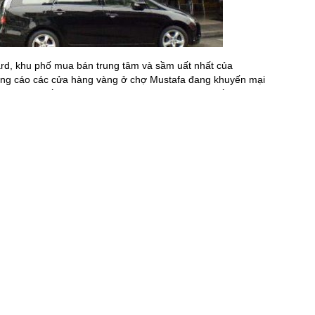
rd, khu phố mua bán trung tâm và sầm uất nhất của
uảng cáo các cửa hàng vàng ở chợ Mustafa đang khuyến mại
hú vị, nhất là khi vàng đang lên giá trên toàn thế giới.
y Mustafa mặc cho cô bạn Singapore (gốc Hoa) ra sức can
fa vì theo cô, khu vực chợ Mustafa khá lộn xộn, hàng hóa
ch, chất lượng hàng hóa không bảo đảm, tốt hơn cả là nên
iải thích với bạn rằng chúng tôi chỉ đi Mustafa để “ngắm”
 đi dạo nên cũng không mang nhiều tiền, rút cục chúng tôi
 dò phải cẩn thận của cô bạn người địa phương.
màu vàng có in quảng cáo vàng giảm giá 10%, được dán
một lối đi, băng qua cả những con ngõ, đảm bảo cho khách
h vào đúng các bàn chân quảng cáo ấy là sẽ đến nơi cần
ớc theo quảng cáo, chúng tôi đến siêu thị vàng. Phải gọi là
 nhiều loại trang sức được làm từ vàng. Hầu hết hay toàn bộ
iệt mình hay gọi là vàng ta, có một số trang sức làm từ
585 hay 750 (tỷ lệ vàng 58,5% hay 75%) như ở Nga hay
àng, cô chủ hàng người Ả rập có đôi mắt to đen rất đẹp,
bao nhiêu rồi mở quầy lấy ra một nắm dây chuyền được bó