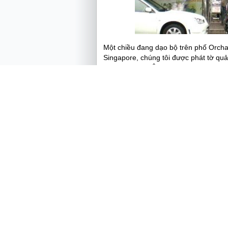
Một chiều đang dạo bộ trên phố Orcha
Singapore, chúng tôi được phát tờ q
giảm giá 10%. Ô, quả là một quảng cáo t
Chúng tôi quyết định lấy taxi đến nga
ngăn là không nên đi mua sắm ở Musta
“rẻ tiền”, người bán hàng hay nói thá
mua sắm ở khu Orchard… Sau một hồi g
thôi chứ không “sắm” gì cả, và vì đang
cũng lên được taxi với vô số lời dặn
Chợ Mustafa đây rồi. Hình bàn chân 
ngay từ cửa chợ, dán liên tiếp thành 
hàng cứ tuần tự đặt bàn chân của mìn
tìm. Một lối đi thú vị đấy chứ. Tiến bư
siêu thị vì các cửa hàng rất to với rất
vàng bán ở đây là vàng 999 mà người V
vàng trắng, không thấy bán vàng tây 
châu Âu. Hỏi mua một sợi dây chuyền v
hỏi khách muốn mua loại trọng lượng 