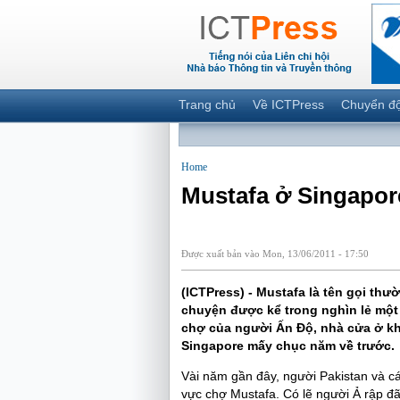
Trang chủ
Về ICTPress
Chuyển đ
Home
Mustafa ở Singapor
Được xuất bản vào Mon, 13/06/2011 - 17:50
(ICTPress) - Mustafa là tên gọi th
chuyện được kể trong nghìn lẻ một 
chợ của người Ấn Độ, nhà cửa ở k
Singapore mấy chục năm về trước.
Vài năm gần đây, người Pakistan và c
vực chợ Mustafa. Có lẽ người Ả rập đã