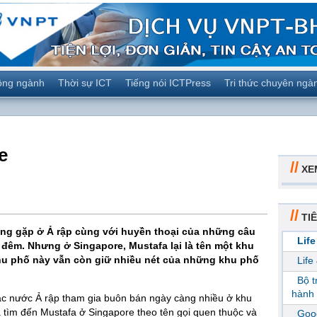
ộng ngành
Thời sự ICT
Tiếng nói ICTPress
Tri thức chuyên ngà
e
//
XE
//
TIÊ
ường gặp ở Ả rập cùng với huyền thoại của những câu
Life
đêm. Nhưng ở Singapore, Mustafa lại là tên một khu
hu phố này vẫn còn giữ nhiều nét của những khu phố
Life
Bộ 
hành 
ác nước Ả rập tham gia buôn bán ngày càng nhiều ở khu
 tìm đến Mustafa ở Singapore theo tên gọi quen thuộc và
Goog