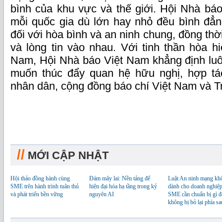
bình của khu vực và thế giới. Hội Nhà bá
mỗi quốc gia dù lớn hay nhỏ đều bình đẳn
đối với hòa bình và an ninh chung, đồng thờ
và lòng tin vào nhau. Với tinh thần hòa h
Nam, Hội Nhà báo Việt Nam khẳng định luô
muốn thúc đẩy quan hệ hữu nghị, hợp tác
nhân dân, cộng đồng báo chí Việt Nam và T
//
MỚI CẬP NHẬT
Hội thảo đồng hành cùng
Đám mây lai: Nền tảng để
Luật An ninh mạng kh
SME trên hành trình tuân thủ
hiện đại hóa hạ tầng trong kỷ
dành cho doanh nghiệp
và phát triển bền vững
nguyên AI
SME cần chuẩn bị gì đ
không bị bỏ lại phía sa