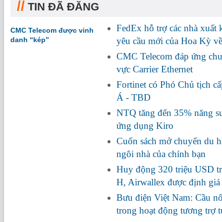
//
TIN ĐÃ ĐĂNG
FedEx hỗ trợ các nhà xuất
CMC Telecom được vinh
danh “kép”
yêu cầu mới của Hoa Kỳ về
CMC Telecom đáp ứng chuẩ
vực Carrier Ethernet
Fortinet có Phó Chủ tịch c
Á - TBD
NTQ tăng đến 35% năng suấ
ứng dụng Kiro
Cuốn sách mở chuyến du hà
ngôi nhà của chính bạn
Huy động 320 triệu USD tr
H, Airwallex được định giá
Bưu điện Việt Nam: Cầu nối
trong hoạt động tương trợ 