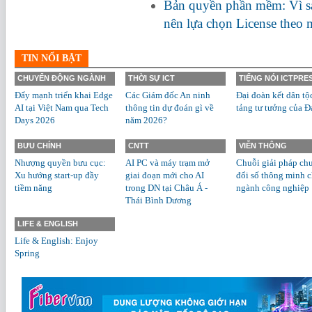
Bản quyền phần mềm: Vì s
nên lựa chọn License theo
TIN NỔI BẬT
CHUYỂN ĐỘNG NGÀNH
THỜI SỰ ICT
TIẾNG NÓI ICTPRE
Đẩy mạnh triển khai Edge
Các Giám đốc An ninh
Đại đoàn kết dân tộ
AI tại Việt Nam qua Tech
thông tin dự đoán gì về
tảng tư tưởng của Đ
Days 2026
năm 2026?
BƯU CHÍNH
CNTT
VIỄN THÔNG
Nhượng quyền bưu cục:
AI PC và máy trạm mở
Chuỗi giải pháp ch
Xu hướng start-up đầy
giai đoạn mới cho AI
đổi số thông minh 
tiềm năng
trong DN tại Châu Á -
ngành công nghiệp
Thái Bình Dương
LIFE & ENGLISH
Life & English: Enjoy
Spring