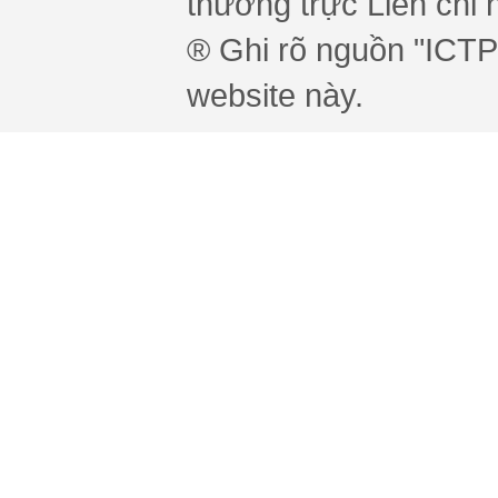
thường trực Liên chi h
® Ghi rõ nguồn "ICTPr
website này.