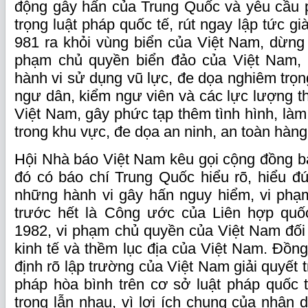
động gây hấn của Trung Quốc và yêu cầu 
trọng luật pháp quốc tế, rút ngay lập tứ
981 ra khỏi vùng biển của Việt Nam, dừng
phạm chủ quyền biển đảo của Việt Nam
hành vi sử dụng vũ lực, đe dọa nghiêm trọ
ngư dân, kiểm ngư viên và các lực lượng th
Việt Nam, gây phức tạp thêm tình hình, làm
trong khu vực, đe dọa an ninh, an toàn hàng 
Hội Nhà báo Việt Nam kêu gọi cộng đồng bá
đó có báo chí Trung Quốc hiểu rõ, hiểu đú
những hành vi gây hấn nguy hiểm, vi phạm
trước hết là Công ước của Liên hợp quố
1982, vi phạm chủ quyền của Việt Nam đối
kinh tế và thềm lục địa của Việt Nam. Đồng
định rõ lập trường của Việt Nam giải quyết 
pháp hòa bình trên cơ sở luật pháp quốc t
trọng lẫn nhau, vì lợi ích chung của nhân 