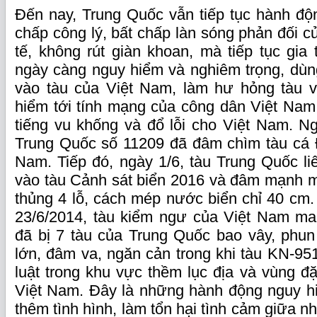
Đến nay, Trung Quốc vẫn tiếp tục hành đô
chấp công lý, bất chấp làn sóng phản đối
tế, không rút giàn khoan, mà tiếp tục gia
ngày càng nguy hiểm và nghiêm trọng, dùn
vào tàu của Việt Nam, làm hư hỏng tàu và
hiểm tới tính mạng của công dân Việt Nam, t
tiếng vu khống và đổ lỗi cho Việt Nam. N
Trung Quốc số 11209 đã đâm chìm tàu cá 
Nam. Tiếp đó, ngày 1/6, tàu Trung Quốc li
vào tàu Cảnh sát biển 2016 và đâm mạnh m
thủng 4 lỗ, cách mép nước biển chỉ 40 cm.
23/6/2014, tàu kiểm ngư của Việt Nam ma
đã bị 7 tàu của Trung Quốc bao vây, phun 
lớn, đâm va, ngăn cản trong khi tàu KN-95
luật trong khu vực thềm lục địa và vùng đ
Việt Nam. Đây là những hành động nguy h
thêm tình hình, làm tổn hại tình cảm giữa n