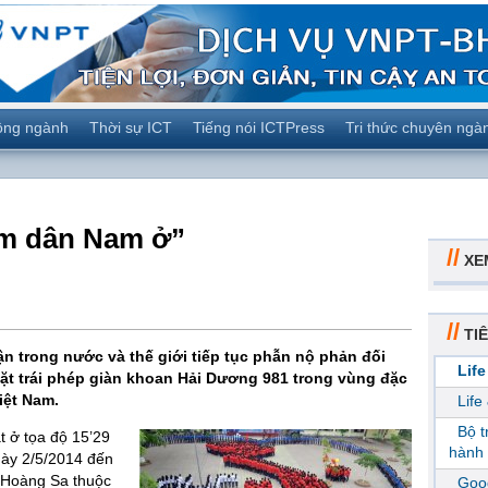
ộng ngành
Thời sự ICT
Tiếng nói ICTPress
Tri thức chuyên ngà
m dân Nam ở”
//
XE
//
TIÊ
ận trong nước và thế giới tiếp tục phẫn nộ phản đối
Life
t trái phép giàn khoan Hải Dương 981 trong vùng đặc
iệt Nam.
Life
Bộ 
t ở tọa độ 15’29
hành 
gày 2/5/2014 đến
 Hoàng Sa thuộc
Goog