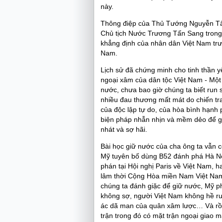
này.
Thông điệp của Thủ Tướng Nguyễn Tấn
Chủ tịch Nước Trương Tấn Sang trong cu
khẳng định của nhân dân Việt Nam trư
Nam.
Lịch sử đã chứng minh cho tinh thần 
ngoại xâm của dân tộc Việt Nam - Một 
nước, chưa bao giờ chúng ta biết run 
nhiều đau thương mất mát do chiến tran
của độc lập tự do, của hòa bình hạnh 
biện pháp nhẫn nhịn và mềm dẻo để gi
nhát và sợ hãi.
Bài học giữ nước của cha ông ta vẫn cò
Mỹ tuyên bố dùng B52 đánh phá Hà Nội
phán tại Hội nghị Paris về Việt Nam, 
lâm thời Cộng Hòa miền Nam Việt Nam 
chúng ta đánh giặc để giữ nước, Mỹ ph
không sợ, người Việt Nam không hề ru
ác dã man của quân xâm lược… Và rồi 
trận trong đó có mặt trận ngoại giao m