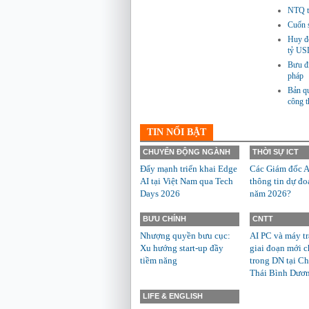
NTQ tă
Cuốn s
Huy độ
tỷ US
Bưu đi
pháp
Bản qu
công 
TIN NỔI BẬT
CHUYỂN ĐỘNG NGÀNH
THỜI SỰ ICT
Đẩy mạnh triển khai Edge
Các Giám đốc A
AI tại Việt Nam qua Tech
thông tin dự đo
Days 2026
năm 2026?
BƯU CHÍNH
CNTT
Nhượng quyền bưu cục:
AI PC và máy t
Xu hướng start-up đầy
giai đoạn mới c
tiềm năng
trong DN tại Ch
Thái Bình Dươ
LIFE & ENGLISH