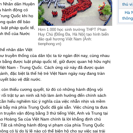
an Nhân dân Huyện
thú v
à hành động có
Hà N
 Trung Quốc khi họ
thông
hông quân để bảo
 luật pháp quốc tế,
Hơn 1.000 học sinh trường THPT Phan
nh thổ của Nước
Huy Chú (Đống Đa, Hà Nội) tạo hình biển
đảo quê hương Việt Nam (Ảnh:
tienphong.vn)
thể nhân dân Việt
ư truyền thống của dân tộc ta từ ngàn đời nay, cùng nhau
iện bằng được luật pháp quốc tế, giữ được quan hệ hữu nghị
 Việt Nam - Trung Quốc. Cách ứng xử này đã được quán
ngành, đặc biệt là thế hệ trẻ Việt Nam ngày nay đang tràn
quyết bảo vệ đất nước.
a còn thiếu cương quyết, từ đó có những hành động vội
 rối trật tự an ninh xã hội làm ảnh hưởng đến chính sách
 cần hiểu nghiêm túc ý nghĩa của việc nhẫn nhịn và mềm
 cái bẫy mà phía Trung Quốc đã gài sẵn. Việc chúng ta đưa
n truyền vận động bằng 3 thứ tiếng Việt, Anh và Trung tại
o Hoàng Sa của Việt Nam chính là lời khẳng định chủ
. Tất cả những hành động vi phạm của phía Trung Quốc
hông có lý do lý lẽ nào có thể biện hộ cho sự việc sai trái