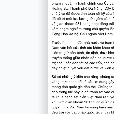
phạm vi quản lý hành chính của Ủy b
Hoàng Sa, Thành phố Đà Nẵng. Đây l
chủ ý và đã được tính toán rất kỹ của
đã bố trí một lực lượng lớn gồm cả k
vệ giàn khoan 981 đang hoạt động trái
xâm phạm nghiêm trọng chủ quyền lã
Cộng Hòa Xã hội Chủ nghĩa Việt Nam.
Trước tình hình đó, nhà nước và toàn 
Nam vẫn hết sức tỉnh táo khôn khéo nh
kiên trì giữ hòa bình, ổn định, thực h
truyền thống giữa nhân dân hai nước
triệt sâu sắc đến tất cả các cấp, các 
đầy nhiệt huyết yêu đất nước và kiên 
Đã có những ý kiến cho rằng, chúng t
vàng, cực đoan để kẻ xấu lợi dụng gây
mang tính quốc gia dân tộc. Chúng ta
dẻo trong lúc này là để tránh rơi vào
tàu của cảnh sát biển Việt Nam ra tuyê
khu vực giàn khoan 981 thuộc quần đả
quyền của Việt Nam tại vùng biển này
đều trái với luật pháp quốc tế, vì vậy k