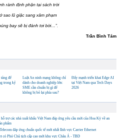
nh định phận tại sách trời
 lũ giặc sang xâm phạm
ay sẽ bị đánh tơi bời…”.
Trần Bình Tám
 tảng để
Luật An ninh mạng không chỉ
Đẩy mạnh triển khai Edge AI
ng trong kỷ
dành cho doanh nghiệp lớn:
tại Việt Nam qua Tech Days
SME cần chuẩn bị gì để
2026
không bị bỏ lại phía sau?
hỗ trợ các nhà xuất khẩu Việt Nam đáp ứng yêu cầu mới của Hoa Kỳ về an
sản phẩm
lecom đáp ứng chuẩn quốc tế mới nhất lĩnh vực Carrier Ethernet
et có Phó Chủ tịch cấp cao mới khu vực Châu Á - TBD