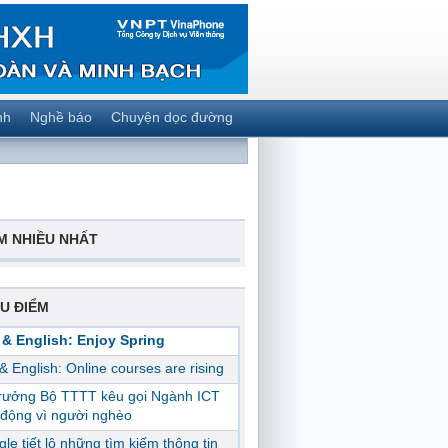
nh
Nghề báo
Chuyện dọc đường
M NHIỀU NHẤT
U ĐIỂM
 & English: Enjoy Spring
 & English: Online courses are rising
trưởng Bộ TTTT kêu gọi Ngành ICT
động vì người nghèo
le tiết lộ những tìm kiếm thông tin