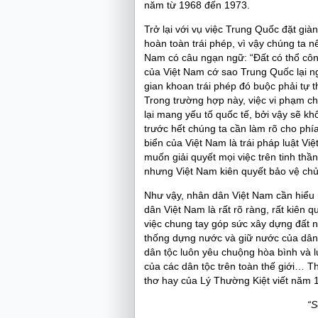
năm từ 1968 đến 1973.
Trở lại với vụ việc Trung Quốc đặt gi
hoàn toàn trái phép, vì vậy chúng ta nê
Nam có câu ngạn ngữ: “Đất có thổ côn
của Việt Nam cớ sao Trung Quốc lại n
gian khoan trái phép đó buộc phải tự
Trong trường hợp này, việc vi phạm ch
lại mang yếu tố quốc tế, bởi vậy sẽ k
trước hết chúng ta cần làm rõ cho phí
biển của Việt Nam là trái pháp luật V
muốn giải quyết mọi việc trên tinh thầ
nhưng Việt Nam kiên quyết bảo vệ chủ 
Như vậy, nhân dân Việt Nam cần hiểu
dân Việt Nam là rất rõ ràng, rất kiên
việc chung tay góp sức xây dựng đất n
thống dựng nước và giữ nước của dân 
dân tộc luôn yêu chuộng hòa bình và lu
của các dân tộc trên toàn thế giới… Tha
thơ hay của Lý Thường Kiệt viết năm 
“S