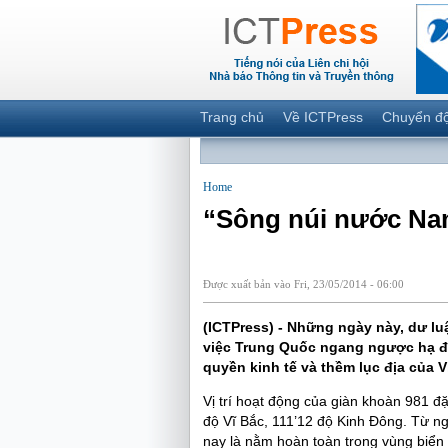
Trang chủ
Về ICTPress
Chuyển đ
Home
“Sông núi nước Na
Được xuất bản vào Fri, 23/05/2014 - 06:00
(ICTPress) - Những ngày này, dư lu
việc Trung Quốc ngang ngược hạ đặ
quyền kinh tế và thềm lục địa của V
Vị trí hoạt động của giàn khoàn 981 đặ
độ Vĩ Bắc, 111’12 độ Kinh Đông. Từ n
nay là nằm hoàn toàn trong vùng biển