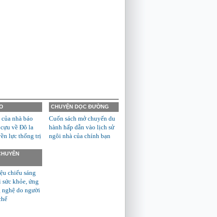
O
CHUYỆN DỌC ĐƯỜNG
 của nhà báo
Cuốn sách mở chuyến du
 cựu về Đô la
hành hấp dẫn vào lịch sử
n lực thống trị
ngôi nhà của chính bạn
 CHUYÊN
ệu chiếu sáng
ì sức khỏe, ứng
 nghệ do người
chế