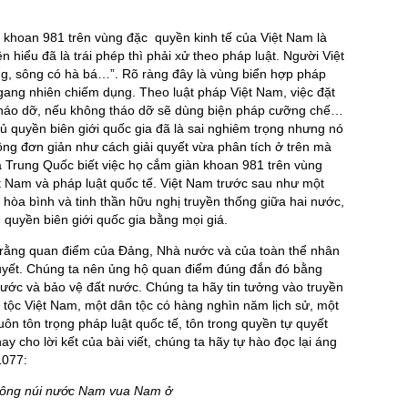
àn khoan 981 trên vùng đặc quyền kinh tế của Việt Nam là
n hiểu đã là trái phép thì phải xử theo pháp luật. Người Việt
g, sông có hà bá…”. Rõ ràng đây là vùng biển hợp pháp
gang nhiên chiếm dụng. Theo luật pháp Việt Nam, việc đặt
 tháo dỡ, nếu không tháo dỡ sẽ dùng biện pháp cưỡng chế…
ủ quyền biên giới quốc gia đã là sai nghiêm trọng nhưng nó
hông đơn giản như cách giải quyết vừa phân tích ở trên mà
a Trung Quốc biết việc họ cắm giàn khoan 981 trên vùng
iệt Nam và pháp luật quốc tế. Việt Nam trước sau như một
n hòa bình và tinh thần hữu nghị truyền thống giữa hai nước,
quyền biên giới quốc gia bằng mọi giá.
 rằng quan điểm của Đảng, Nhà nước và của toàn thể nhân
 quyết. Chúng ta nên ủng hộ quan điểm đúng đắn đó bằng
ước và bảo vệ đất nước. Chúng ta hãy tin tưởng vào truyền
tộc Việt Nam, một dân tộc có hàng nghìn năm lịch sử, một
ôn tôn trọng pháp luật quốc tế, tôn trong quyền tự quyết
y cho lời kết của bài viết, chúng ta hãy tự hào đọc lại áng
1077:
ông núi nước Nam vua Nam ở