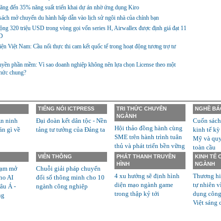
ng đến 35% năng suất triển khai dự án nhờ ứng dụng Kiro
ách mở chuyến du hành hấp dẫn vào lịch sử ngôi nhà của chính bạn
ng 320 triệu USD trong vòng gọi vốn series H, Airwallex được định giá đạt 11
D
ện Việt Nam: Cầu nối thực thi cam kết quốc tế trong hoạt động tương trợ tư
yền phần mềm: Vì sao doanh nghiệp không nên lựa chọn License theo một
thức chung?
TIẾNG NÓI ICTPRESS
TRI THỨC CHUYÊN
NGHỀ BÁ
NGÀNH
n ninh
Đại đoàn kết dân tộc - Nền
Cuốn sách
Hội thảo đồng hành cùng
án gì về
tảng tư tưởng của Đảng ta
kinh tế kỳ
SME trên hành trình tuân
Mỹ và quyề
thủ và phát triển bền vững
toàn cầu
VIỄN THÔNG
PHÁT THANH TRUYỀN
KINH TẾ
HÌNH
NGÀNH
rạm mở
Chuỗi giải pháp chuyển
4 xu hướng sẽ định hình
Thương hi
ho AI
đổi số thông minh cho 10
diện mạo ngành game
tự nhiên v
âu Á -
ngành công nghiệp
trong thập kỷ tới
dụng công
ng
Việt sáng 