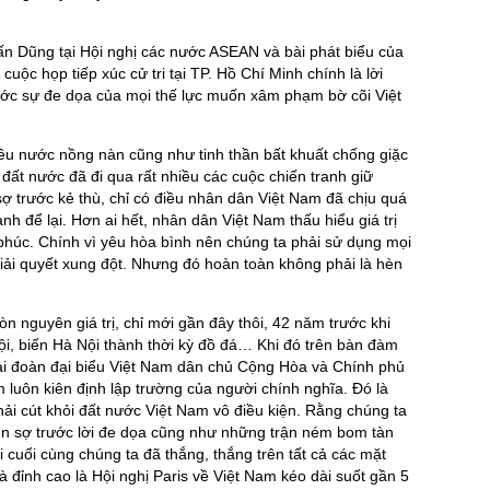
 Dũng tại Hội nghị các nước ASEAN và bài phát biểu của
ộc họp tiếp xúc cử tri tại TP. Hồ Chí Minh chính là lời
ớc sự đe dọa của mọi thế lực muốn xâm phạm bờ cõi Việt
yêu nước nồng nàn cũng như tinh thần bất khuất chống giặc
đất nước đã đi qua rất nhiều các cuộc chiến tranh giữ
sợ trước kẻ thù, chỉ có điều nhân dân Việt Nam đã chịu quá
h để lại. Hơn ai hết, nhân dân Việt Nam thấu hiểu giá trị
phúc. Chính vì yêu hòa bình nên chúng ta phải sử dụng mọi
ải quyết xung đột. Nhưng đó hoàn toàn không phải là hèn
n nguyên giá trị, chỉ mới gần đây thôi, 42 năm trước khi
, biến Hà Nội thành thời kỳ đồ đá… Khi đó trên bàn đàm
hai đoàn đại biểu Việt Nam dân chủ Cộng Hòa và Chính phủ
luôn kiên định lập trường của người chính nghĩa. Đó là
ải cút khỏi đất nước Việt Nam vô điều kiện. Rằng chúng ta
n sợ trước lời đe dọa cũng như những trận ném bom tàn
cuối cùng chúng ta đã thắng, thắng trên tất cả các mặt
à đỉnh cao là Hội nghị Paris về Việt Nam kéo dài suốt gần 5