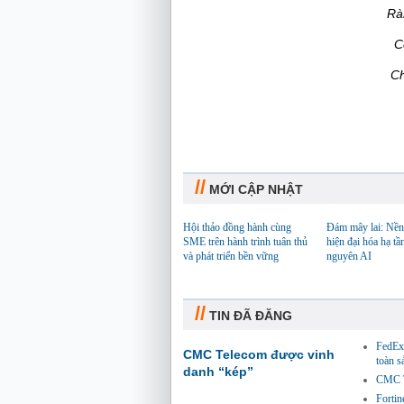
Rành rà
Cớ sao
Chúng b
//
MỚI CẬP NHẬT
Hội thảo đồng hành cùng
Đám mây lai: Nền
SME trên hành trình tuân thủ
hiện đại hóa hạ tầ
và phát triển bền vững
nguyên AI
//
TIN ĐÃ ĐĂNG
FedEx 
CMC Telecom được vinh
toàn 
danh “kép”
CMC Te
Fortin