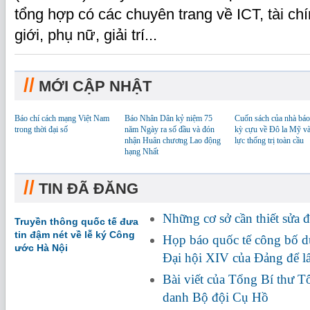
tổng hợp có các chuyên trang về ICT, tài ch
giới, phụ nữ, giải trí...
//
MỚI CẬP NHẬT
Báo chí cách mạng Việt Nam
Báo Nhân Dân kỷ niệm 75
Cuốn sách của nhà báo
trong thời đại số
năm Ngày ra số đầu và đón
kỳ cựu về Đô la Mỹ v
nhận Huân chương Lao động
lực thống trị toàn cầu
hạng Nhất
//
TIN ĐÃ ĐĂNG
Những cơ sở cần thiết sửa đ
Truyền thông quốc tế đưa
tin đậm nét về lễ ký Công
Họp báo quốc tế công bố dự
ước Hà Nội
Đại hội XIV của Đảng để l
Bài viết của Tổng Bí thư Tô
danh Bộ đội Cụ Hồ