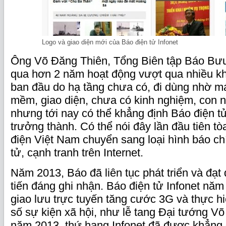
Logo và giao diện mới của Báo điện tử Infonet
Ông Võ Đăng Thiên, Tổng Biên tập Báo Bưu đ
qua hơn 2 năm hoạt động vượt qua nhiều kh
ban đầu do hạ tầng chưa có, đi dùng nhờ má
mềm, giao diện, chưa có kinh nghiệm, con n
nhưng tới nay có thể khẳng định Báo điện tử
trưởng thành. Có thể nói đây lần đầu tiên 
điện Việt Nam chuyển sang loại hình báo chí
tử, cạnh tranh trên Internet.
Năm 2013, Báo đã liên tục phát triển và đ
tiến đáng ghi nhận. Báo điện tử Infonet năm
giao lưu trực tuyến tăng cước 3G và thực hi
số sự kiện xã hội, như lễ tang Đại tướng V
năm 2013, thứ hạng Infonet đã được khẳng 