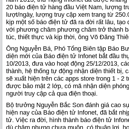
20 báo điện tử hàng đầu Việt Nam, lượng tr
lượt/ngày, lượng truy cập xem trang từ 250.
kịp một số báo điện tử đã ra đời rất lâu, tạ
với phương châm phương châm trở thành b
túc, thiết thực và kịp thời, ông Võ Đăng Thi
Ông Nguyễn Bá, Phó Tổng Biên tập Báo Bưu
diện mới của Báo điện tử Infonet bắt đầu th
10/2013, đưa vào hoạt động 25/12/2013, cá
thành, hệ thống tự động nhận diện thiết bị,
sẽ xuất hiện trên các apps store trong 1 - 2
được bảo mật 2 lớp, có mã nhận diện phóng
người truy cập cả qua điện thoại.
Bộ trưởng Nguyễn Bắc Son đánh giá cao sự p
hiện nay của Báo điện tử Infonet, đã bắt nhị
tử. Việc ra đời, hình thành báo điện tử Infon
dù chậm nhưng chưa muộn, có thuận lợi, họ