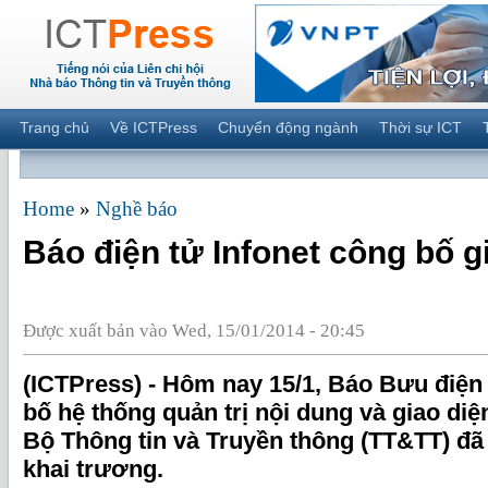
Trang chủ
Về ICTPress
Chuyển động ngành
Thời sự ICT
Home
»
Nghề báo
Báo điện tử Infonet công bố g
Được xuất bản vào Wed, 15/01/2014 - 20:45
(ICTPress) - Hôm nay 15/1, Báo Bưu điện
bố hệ thống quản trị nội dung và giao di
Bộ Thông tin và Truyền thông (TT&TT) đã
khai trương.