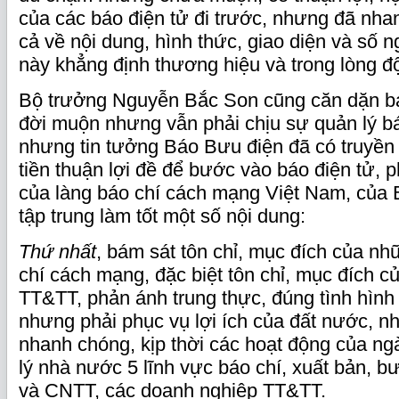
của các báo điện tử đi trước, nhưng đã nha
cả về nội dung, hình thức, giao diện và số n
này khẳng định thương hiệu và trong lòng độ
Bộ trưởng Nguyễn Bắc Son cũng căn dặn báo
đời muộn nhưng vẫn phải chịu sự quản lý bá
nhưng tin tưởng Báo Bưu điện đã có truyền t
tiền thuận lợi đề để bước vào báo điện tử, p
của làng báo chí cách mạng Việt Nam, của 
tập trung làm tốt một số nội dung:
Thứ nhất
, bám sát tôn chỉ, mục đích của n
chí cách mạng, đặc biệt tôn chỉ, mục đích 
TT&TT, phản ánh trung thực, đúng tình hình
nhưng phải phục vụ lợi ích của đất nước, n
nhanh chóng, kịp thời các hoạt động của n
lý nhà nước 5 lĩnh vực báo chí, xuất bản, b
và CNTT, các doanh nghiệp TT&TT.