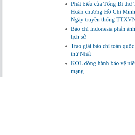
Phát biểu của Tổng Bí thư
Huân chương Hồ Chí Minh
Ngày truyền thống TTXV
Báo chí Indonesia phản ánh
lịch sử
Trao giải báo chí toàn quố
thứ Nhất
KOL đồng hành bảo vệ niềm
mạng
Thủ tướng: Báo chí phải ki
thông tin tích cực, chủ lưu
TIN NỔI BẬT
CHUYỂN ĐỘNG NGÀNH
THỜI SỰ ICT
TIẾNG NÓI ICTPRE
Đẩy mạnh triển khai Edge
Các Giám đốc An ninh
Đại đoàn kết dân tộ
AI tại Việt Nam qua Tech
thông tin dự đoán gì về
tảng tư tưởng của Đ
Days 2026
năm 2026?