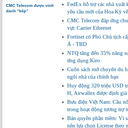
FedEx hỗ trợ các nhà xuất
CMC Telecom được vinh
danh “kép”
yêu cầu mới của Hoa Kỳ về
CMC Telecom đáp ứng chuẩ
vực Carrier Ethernet
Fortinet có Phó Chủ tịch c
Á - TBD
NTQ tăng đến 35% năng suấ
ứng dụng Kiro
Cuốn sách mở chuyến du hà
ngôi nhà của chính bạn
Huy động 320 triệu USD tr
H, Airwallex được định giá
Bưu điện Việt Nam: Cầu nối
trong hoạt động tương trợ 
Bản quyền phần mềm: Vì s
nên lựa chọn License theo