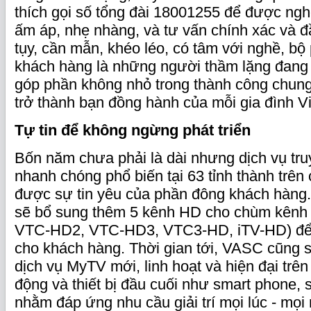
thích gọi số tổng đài 18001255 để được ng
ấm áp, nhẹ nhàng, và tư vấn chính xác và đ
tụy, cần mẫn, khéo léo, có tâm với nghề, b
khách hàng là những người thầm lặng đang
góp phần không nhỏ trong thành công chun
trở thành bạn đồng hành của mỗi gia đình V
Tự tin để không ngừng phát triển
Bốn năm chưa phải là dài nhưng dịch vụ tr
nhanh chóng phổ biến tại 63 tỉnh thành trên
được sự tin yêu của phần đông khách hàng
sẽ bổ sung thêm 5 kênh HD cho chùm kên
VTC-HD2, VTC-HD3, VTC3-HD, iTV-HD) để 
cho khách hàng. Thời gian tới, VASC cũng s
dịch vụ MyTV mới, linh hoạt và hiện đại trê
động và thiết bị đầu cuối như smart phone, 
nhằm đáp ứng nhu cầu giải trí mọi lúc - mọi