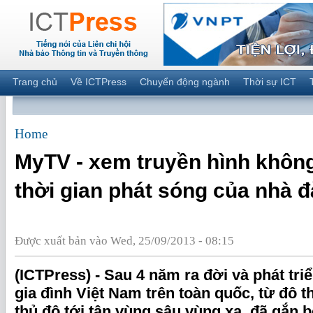
Trang chủ
Về ICTPress
Chuyển động ngành
Thời sự ICT
Home
MyTV - xem truyền hình khôn
thời gian phát sóng của nhà đ
Được xuất bản vào Wed, 25/09/2013 - 08:15
(ICTPress) - Sau 4 năm ra đời và phát triể
gia đình Việt Nam trên toàn quốc, từ đô th
thủ đô tới tận vùng sâu vùng xa, đã gắn b