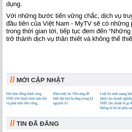
dụng.
Với những bước tiến vững chắc, dịch vụ tru
đầu tiên của Việt Nam - MyTV sẽ có những p
trong thời gian tới, tiếp tục đem đến “Những
trở thành dịch vụ thân thiết và không thể thi
//
MỚI CẬP NHẬT
Hội thảo đồng hành cùng
Đám mây lai: Nền tảng để
Luật An ninh mạng kh
SME trên hành trình tuân thủ
hiện đại hóa hạ tầng trong kỷ
dành cho doanh nghiệp
và phát triển bền vững
nguyên AI
SME cần chuẩn bị gì đ
không bị bỏ lại phía sa
//
TIN ĐÃ ĐĂNG