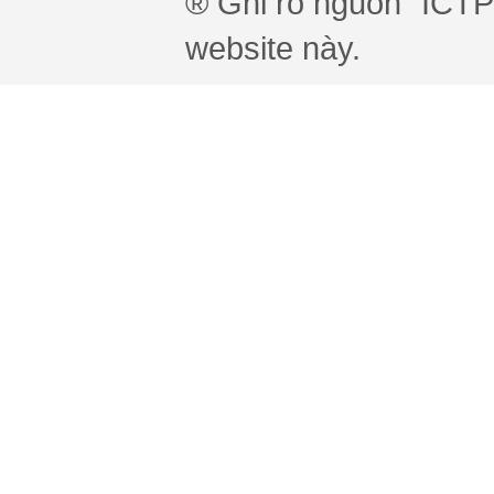
® Ghi rõ nguồn "ICTPr
website này.