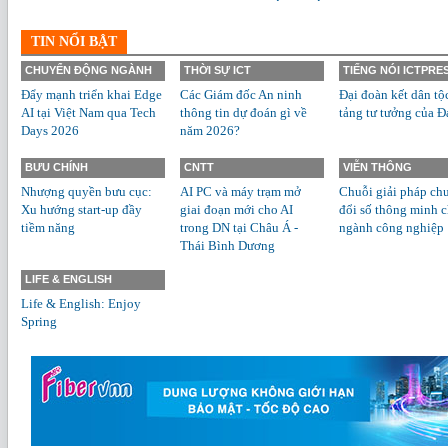
TIN NỔI BẬT
CHUYỂN ĐỘNG NGÀNH
THỜI SỰ ICT
TIẾNG NÓI ICTPRE
Đẩy mạnh triển khai Edge
Các Giám đốc An ninh
Đại đoàn kết dân tộ
AI tại Việt Nam qua Tech
thông tin dự đoán gì về
tảng tư tưởng của Đ
Days 2026
năm 2026?
BƯU CHÍNH
CNTT
VIỄN THÔNG
Nhượng quyền bưu cục:
AI PC và máy trạm mở
Chuỗi giải pháp ch
Xu hướng start-up đầy
giai đoạn mới cho AI
đổi số thông minh 
tiềm năng
trong DN tại Châu Á -
ngành công nghiệp
Thái Bình Dương
LIFE & ENGLISH
Life & English: Enjoy
Spring