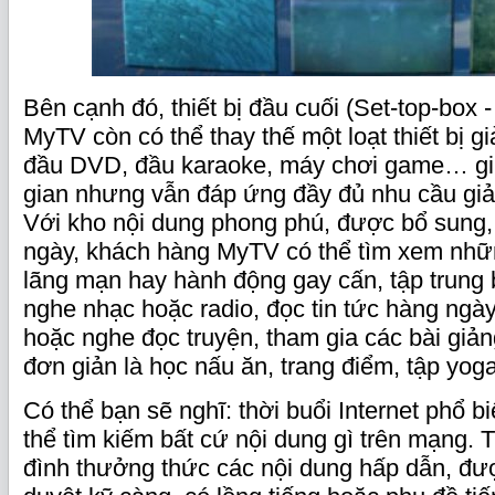
Bên cạnh đó, thiết bị đầu cuối (Set-top-box -
MyTV còn có thể thay thế một loạt thiết bị gi
đầu DVD, đầu karaoke, máy chơi game… giu
gian nhưng vẫn đáp ứng đầy đủ nhu cầu giải t
Với kho nội dung phong phú, được bổ sung,
ngày, khách hàng MyTV có thể tìm xem nh
lãng mạn hay hành động gay cấn, tập trung 
nghe nhạc hoặc radio, đọc tin tức hàng ngày
hoặc nghe đọc truyện, tham gia các bài giản
đơn giản là học nấu ăn, trang điểm, tập yo
Có thể bạn sẽ nghĩ: thời buổi Internet phổ b
thể tìm kiếm bất cứ nội dung gì trên mạng. 
đình thưởng thức các nội dung hấp dẫn, đư