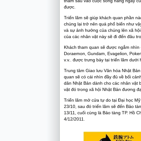
thấm sâu vào cuộc sống hằng ngày củ
được.
Triển lãm sẽ giúp khách quan phần nào 
chúng lại trở nên quá phổ biến như v
và sự ảnh hưởng của chúng lên xã hội 
của các nhân vật này sẽ đi đến đâu tr
Khách tham quan sẽ được ngắm nhìn cá
Doraemon, Gundam, Evagelion, Pokem
v.v.. được trưng bày tại triển lãm dưới
Trung tâm Giao lưu Văn hóa Nhật Bản 
quan sẽ có cái nhìn đầy đủ về bối cả
dân Nhật Bản dành cho các nhân vật b
vật đó trong xã hội Nhật Bản đương đạ
Triển lãm mở cửa tự do tại Đại học M
23/10, sau đó triển lãm sẽ đến Bảo t
13/11, cuối cùng là Bảo tàng TP. Hồ C
4/12/2011.