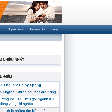
nh
Nghề báo
Chuyện dọc đường
M NHIỀU NHẤT
U ĐIỂM
 & English: Enjoy Spring
 & English: Online courses are rising
trưởng Bộ TTTT kêu gọi Ngành ICT
động vì người nghèo
le tiết lộ những tìm kiếm thông tin