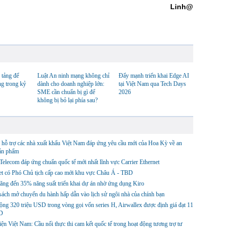
Linh@
 tảng để
Luật An ninh mạng không chỉ
Đẩy mạnh triển khai Edge AI
ng trong kỷ
dành cho doanh nghiệp lớn:
tại Việt Nam qua Tech Days
SME cần chuẩn bị gì để
2026
không bị bỏ lại phía sau?
hỗ trợ các nhà xuất khẩu Việt Nam đáp ứng yêu cầu mới của Hoa Kỳ về an
sản phẩm
lecom đáp ứng chuẩn quốc tế mới nhất lĩnh vực Carrier Ethernet
et có Phó Chủ tịch cấp cao mới khu vực Châu Á - TBD
ng đến 35% năng suất triển khai dự án nhờ ứng dụng Kiro
ách mở chuyến du hành hấp dẫn vào lịch sử ngôi nhà của chính bạn
ng 320 triệu USD trong vòng gọi vốn series H, Airwallex được định giá đạt 11
D
ện Việt Nam: Cầu nối thực thi cam kết quốc tế trong hoạt động tương trợ tư