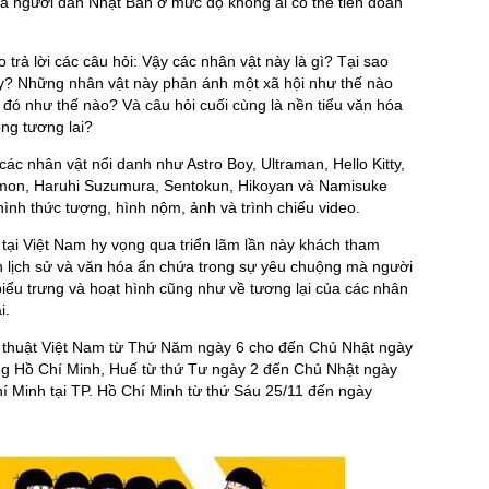
a người dân Nhật Bản ở mức độ không ai có thể tiên đoán
trả lời các câu hỏi: Vậy các nhân vật này là gì? Tại sao
ậy? Những nhân vật này phản ánh một xã hội như thế nào
đó như thế nào? Và câu hỏi cuối cùng là nền tiểu văn hóa
ong tương lai?
c nhân vật nổi danh như Astro Boy, Ultraman, Hello Kitty,
on, Haruhi Suzumura, Sentokun, Hikoyan và Namisuke
 hình thức tượng, hình nộm, ảnh và trình chiếu video.
tại Việt Nam hy vọng qua triển lãm lần này khách tham
nh lịch sử và văn hóa ẩn chứa trong sự yêu chuộng mà người
iểu trưng và hoạt hình cũng như về tương lại của các nhân
i.
ỹ thuật Việt Nam từ Thứ Năm ngày 6 cho đến Chủ Nhật ngày
àng Hồ Chí Minh, Huế từ thứ Tư ngày 2 đến Chủ Nhật ngày
hí Minh tại TP. Hồ Chí Minh từ thứ Sáu 25/11 đến ngày