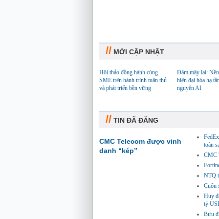
//
MỚI CẬP NHẬT
Hội thảo đồng hành cùng
Đám mây lai: Nền
SME trên hành trình tuân thủ
hiện đại hóa hạ tầ
và phát triển bền vững
nguyên AI
//
TIN ĐÃ ĐĂNG
FedEx 
CMC Telecom được vinh
toàn 
danh “kép”
CMC Te
Fortin
NTQ tă
Cuốn s
Huy độ
tỷ US
Bưu đi