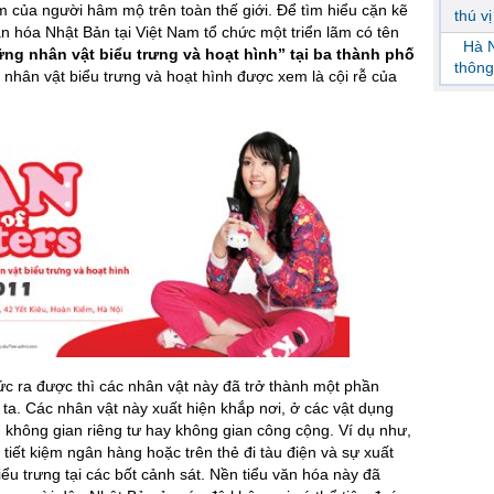
 của người hâm mộ trên toàn thế giới. Để tìm hiểu cặn kẽ
thú v
ăn hóa Nhật Bản tại Việt Nam tổ chức một triển lãm có tên
Hà N
g nhân vật biểu trưng và hoạt hình” tại ba thành phố
thông
 nhân vật biểu trưng và hoạt hình được xem là cội rễ của
ức ra được thì các nhân vật này đã trở thành một phần
ta. Các nhân vật này xuất hiện khắp nơi, ở các vật dụng
 không gian riêng tư hay không gian công cộng. Ví dụ như,
 tiết kiệm ngân hàng hoặc trên thẻ đi tàu điện và sự xuất
ểu trưng tại các bốt cảnh sát. Nền tiểu văn hóa này đã