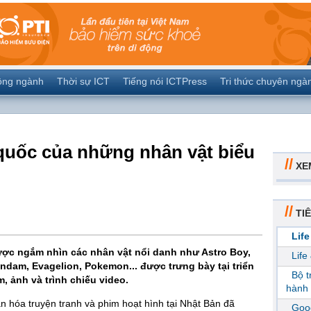
ộng ngành
Thời sự ICT
Tiếng nói ICTPress
Tri thức chuyên ngà
uốc của những nhân vật biểu
//
XE
//
TIÊ
Life
ược ngắm nhìn các nhân vật nổi danh như Astro Boy,
Life
undam, Evagelion, Pokemon... được trưng bày tại triển
Bộ 
, ảnh và trình chiếu video.
hành 
n hóa truyện tranh và phim hoạt hình tại Nhật Bản đã
Goog