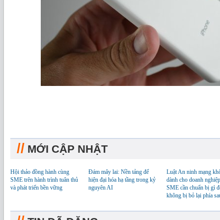
//
MỚI CẬP NHẬT
Hội thảo đồng hành cùng
Đám mây lai: Nền tảng để
Luật An ninh mạng kh
SME trên hành trình tuân thủ
hiện đại hóa hạ tầng trong kỷ
dành cho doanh nghiệp
và phát triển bền vững
nguyên AI
SME cần chuẩn bị gì đ
không bị bỏ lại phía sa