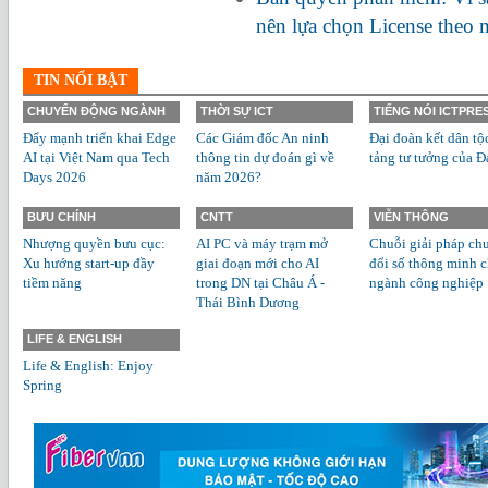
nên lựa chọn License theo
TIN NỔI BẬT
CHUYỂN ĐỘNG NGÀNH
THỜI SỰ ICT
TIẾNG NÓI ICTPRE
Đẩy mạnh triển khai Edge
Các Giám đốc An ninh
Đại đoàn kết dân tộ
AI tại Việt Nam qua Tech
thông tin dự đoán gì về
tảng tư tưởng của Đ
Days 2026
năm 2026?
BƯU CHÍNH
CNTT
VIỄN THÔNG
Nhượng quyền bưu cục:
AI PC và máy trạm mở
Chuỗi giải pháp ch
Xu hướng start-up đầy
giai đoạn mới cho AI
đổi số thông minh 
tiềm năng
trong DN tại Châu Á -
ngành công nghiệp
Thái Bình Dương
LIFE & ENGLISH
Life & English: Enjoy
Spring