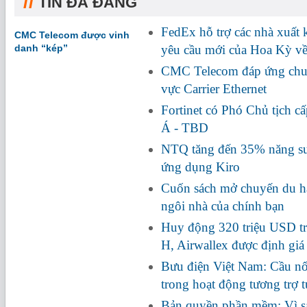
//
TIN ĐÃ ĐĂNG
FedEx hỗ trợ các nhà xuất
CMC Telecom được vinh
danh “kép”
yêu cầu mới của Hoa Kỳ về
CMC Telecom đáp ứng chuẩ
vực Carrier Ethernet
Fortinet có Phó Chủ tịch c
Á - TBD
NTQ tăng đến 35% năng suấ
ứng dụng Kiro
Cuốn sách mở chuyến du hà
ngôi nhà của chính bạn
Huy động 320 triệu USD tr
H, Airwallex được định giá
Bưu điện Việt Nam: Cầu nối
trong hoạt động tương trợ 
Bản quyền phần mềm: Vì s