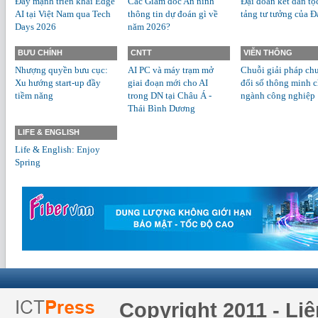
Đẩy mạnh triển khai Edge
Các Giám đốc An ninh
Đại đoàn kết dân tộ
AI tại Việt Nam qua Tech
thông tin dự đoán gì về
tảng tư tưởng của Đ
Days 2026
năm 2026?
BƯU CHÍNH
CNTT
VIỄN THÔNG
Nhượng quyền bưu cục:
AI PC và máy trạm mở
Chuỗi giải pháp ch
Xu hướng start-up đầy
giai đoạn mới cho AI
đổi số thông minh 
tiềm năng
trong DN tại Châu Á -
ngành công nghiệp
Thái Bình Dương
LIFE & ENGLISH
Life & English: Enjoy
Spring
Copyright 2011 - Li