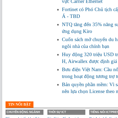
vực Carrier Ethernet
Fortinet có Phó Chủ tịch c
Á - TBD
NTQ tăng đến 35% năng suấ
ứng dụng Kiro
Cuốn sách mở chuyến du hà
ngôi nhà của chính bạn
Huy động 320 triệu USD tr
H, Airwallex được định giá
Bưu điện Việt Nam: Cầu nối
trong hoạt động tương trợ 
Bản quyền phần mềm: Vì s
nên lựa chọn License theo
TIN NỔI BẬT
CHUYỂN ĐỘNG NGÀNH
THỜI SỰ ICT
TIẾNG NÓI ICTPRE