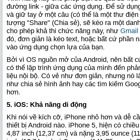
đường link - giữa các ứng dụng. Để sử dụn
và giữ tay ở một câu (có thể là một thư điện
tượng "Share" (Chia sẻ), sẽ kéo ra một da
cho phép khả thi chức năng này, như
Gmail
đó, đơn giản là kéo text, hoặc bất cứ phần 
vào ứng dụng chọn lựa của bạn.
Bởi vì OS nguồn mở của Android, nên bất cứ
có thể lập trình ứng dụng của mình đến phản
liệu nội bộ. Có vẻ như đơn giản, nhưng nó 
như chia sẻ hình ảnh hay các tìm kiếm Goo
hơn.
5. iOS: Khả năng di động
Khi nói về kích cỡ, iPhone nhỏ hơn và dễ c
thiết bị Android nào. iPhone 5, hiện có chiều
4,87 inch (12,37 cm) và nặng 3,95 ounce (11