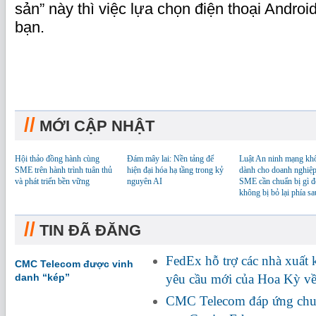
sản” này thì việc lựa chọn điện thoại Andro
bạn.
//
MỚI CẬP NHẬT
Hội thảo đồng hành cùng
Đám mây lai: Nền tảng để
Luật An ninh mạng kh
SME trên hành trình tuân thủ
hiện đại hóa hạ tầng trong kỷ
dành cho doanh nghiệp
và phát triển bền vững
nguyên AI
SME cần chuẩn bị gì đ
không bị bỏ lại phía sa
//
TIN ĐÃ ĐĂNG
FedEx hỗ trợ các nhà xuất
CMC Telecom được vinh
danh “kép”
yêu cầu mới của Hoa Kỳ về
CMC Telecom đáp ứng chuẩ