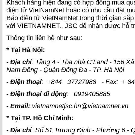
Khách hàng hiện đang có hợp đồng mua quả
điện tử VietNamNet hoặc có nhu cầu đặt mu
Báo điện tử VietNamNet trong thời gian sắp t
với VIETNAMNET., JSC để nhận được hỗ trợ
Thông tin liên hệ như sau:
*
Tại Hà Nội:
-
Địa chỉ
: Tầng 4 - Tòa nhà C’Land - 156 Xã
Nam Đồng - Quận Đống Đa - TP. Hà Nội
-
Điện thoại
: +844
37727988 - Fax: + 8
-
Điện thoại di động
: 0919405885
-
Email:
vietnamnetjsc.hn@vietnamnet.vn
*
Tại TP. Hồ Chí Minh:
- Địa chỉ
:
Số 51 Trương Định - Phường 6 - 