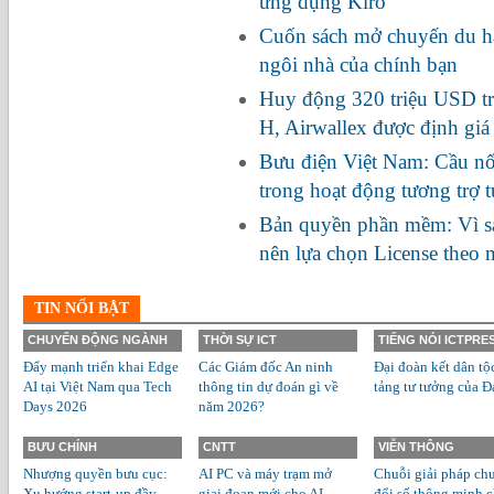
ứng dụng Kiro
Cuốn sách mở chuyến du hà
ngôi nhà của chính bạn
Huy động 320 triệu USD tr
H, Airwallex được định giá
Bưu điện Việt Nam: Cầu nối
trong hoạt động tương trợ 
Bản quyền phần mềm: Vì s
nên lựa chọn License theo
TIN NỔI BẬT
CHUYỂN ĐỘNG NGÀNH
THỜI SỰ ICT
TIẾNG NÓI ICTPRE
Đẩy mạnh triển khai Edge
Các Giám đốc An ninh
Đại đoàn kết dân tộ
AI tại Việt Nam qua Tech
thông tin dự đoán gì về
tảng tư tưởng của Đ
Days 2026
năm 2026?
BƯU CHÍNH
CNTT
VIỄN THÔNG
Nhượng quyền bưu cục:
AI PC và máy trạm mở
Chuỗi giải pháp ch
Xu hướng start-up đầy
giai đoạn mới cho AI
đổi số thông minh 