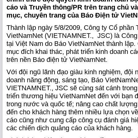
cáo và Truyền thông/PR trên trang chủ v
mục, chuyên trang của Báo Điện tử Vie
Thành lập ngày 5/8/2009, Công ty Cổ phần 
VietNamNet (VIETNAMNET., JSC) là Công t
tại Việt Nam do Báo VietNamNet thành lập.
mục đích khai thác, phát triển kinh doanh c
trên nền Báo điện tử VietNamNet.
Với đội ngũ lãnh đạo giàu kinh nghiệm, đội 
doanh năng động, sáng tạo, Báo VietNamNe
VIETNAMNET., JSC sẽ cùng sát cánh trong 
triển thương hiệu VietNamNet đến với bạn 
trong nước và quốc tế; nâng cao chất lượn
đến cho khách hàng thêm nhiều lựa chọn về
cáo cũng như cung cấp công cụ đánh giá hiệ
các chiến dịch quảng cáo của khách hàng.