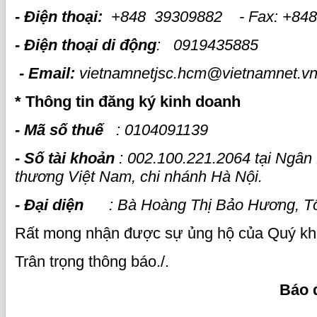
- Điện thoại:
+848
39309882
-
Fax: +84
-
Điện thoại di động
: 0919435885
- Email:
vietnamnetjsc.hcm@vietnamnet.v
*
Thông tin đăng ký kinh doanh
- Mã số thuế
: 0104091139
- Số tài khoản
: 002.100.221.2064 tại Ngâ
thương Việt Nam, chi nhánh Hà Nội.
- Đại diện
: Bà Hoàng Thị Bảo Hương, Tổ
Rất mong nhận được sự ủng hộ của Quý kh
Trân trọng thông báo./.
Báo 