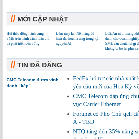
//
MỚI CẬP NHẬT
Hội thảo đồng hành cùng
Đám mây lai: Nền tảng để
Luật An ninh mạng kh
SME trên hành trình tuân thủ
hiện đại hóa hạ tầng trong kỷ
dành cho doanh nghiệp
và phát triển bền vững
nguyên AI
SME cần chuẩn bị gì đ
không bị bỏ lại phía sa
//
TIN ĐÃ ĐĂNG
FedEx hỗ trợ các nhà xuất
CMC Telecom được vinh
danh “kép”
yêu cầu mới của Hoa Kỳ về
CMC Telecom đáp ứng chuẩ
vực Carrier Ethernet
Fortinet có Phó Chủ tịch c
Á - TBD
NTQ tăng đến 35% năng suấ