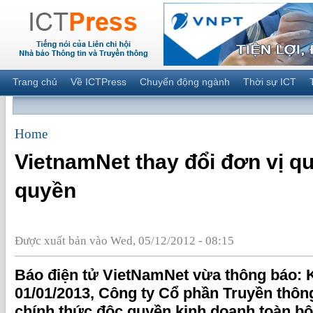
Trang chủ
Về ICTPress
Chuyển động ngành
Thời sự ICT
Home
VietnamNet thay đổi đơn vị q
quyền
Được xuất bản vào Wed, 05/12/2012 - 08:15
Báo điện tử VietNamNet vừa thông báo: 
01/01/2013, Công ty Cổ phần Truyền thô
chính thức độc quyền kinh doanh toàn b