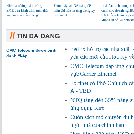
Hội thảo đồng hành cùng
Đám mây lai: Nền tảng để
Luật An ninh mạng kh
SME trên hành trình tuân thủ
hiện đại hóa hạ tầng trong kỷ
dành cho doanh nghiệp
và phát triển bền vững
nguyên AI
SME cần chuẩn bị gì đ
không bị bỏ lại phía sa
//
TIN ĐÃ ĐĂNG
FedEx hỗ trợ các nhà xuất
CMC Telecom được vinh
danh “kép”
yêu cầu mới của Hoa Kỳ về
CMC Telecom đáp ứng chuẩ
vực Carrier Ethernet
Fortinet có Phó Chủ tịch c
Á - TBD
NTQ tăng đến 35% năng suấ
ứng dụng Kiro
Cuốn sách mở chuyến du hà
ngôi nhà của chính bạn