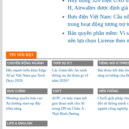
Huy động 320 triệu USD tr
H, Airwallex được định giá
Bưu điện Việt Nam: Cầu nối
trong hoạt động tương trợ 
Bản quyền phần mềm: Vì s
nên lựa chọn License theo
TIN NỔI BẬT
CHUYỂN ĐỘNG NGÀNH
THỜI SỰ ICT
TIẾNG NÓI ICTPRE
Đẩy mạnh triển khai Edge
Các Giám đốc An ninh
Đại đoàn kết dân tộ
AI tại Việt Nam qua Tech
thông tin dự đoán gì về
tảng tư tưởng của Đ
Days 2026
năm 2026?
BƯU CHÍNH
CNTT
VIỄN THÔNG
Nhượng quyền bưu cục:
AI PC và máy trạm mở
Chuỗi giải pháp ch
Xu hướng start-up đầy
giai đoạn mới cho AI
đổi số thông minh 
tiềm năng
trong DN tại Châu Á -
ngành công nghiệp
Thái Bình Dương
LIFE & ENGLISH