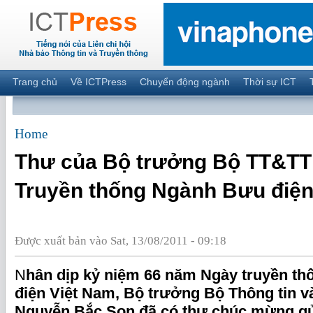
Trang chủ
Về ICTPress
Chuyển động ngành
Thời sự ICT
Home
Thư của Bộ trưởng Bộ TT&TT
Truyền thống Ngành Bưu điện 
Được xuất bản vào Sat, 13/08/2011 - 09:18
N
hân dịp kỷ niệm 66 năm Ngày truyền t
điện Việt Nam, Bộ trưởng Bộ Thông tin v
Nguyễn Bắc Son đã có thư chúc mừng gửi