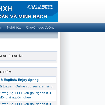
nh
Nghề báo
Chuyện dọc đường
M NHIỀU NHẤT
U ĐIỂM
 & English: Enjoy Spring
 & English: Online courses are rising
trưởng Bộ TTTT kêu gọi Ngành ICT
động vì người nghèo
trưởng Bộ TTTT kêu gọi Ngành ICT