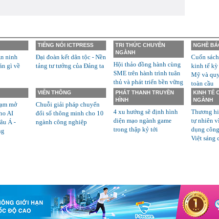
TIẾNG NÓI ICTPRESS
TRI THỨC CHUYÊN
NGHỀ BÁ
NGÀNH
n ninh
Đại đoàn kết dân tộc - Nền
Cuốn sách
Hội thảo đồng hành cùng
án gì về
tảng tư tưởng của Đảng ta
kinh tế kỳ
SME trên hành trình tuân
Mỹ và quyề
thủ và phát triển bền vững
toàn cầu
VIỄN THÔNG
PHÁT THANH TRUYỀN
KINH TẾ
HÌNH
NGÀNH
rạm mở
Chuỗi giải pháp chuyển
4 xu hướng sẽ định hình
Thương hi
ho AI
đổi số thông minh cho 10
diện mạo ngành game
tự nhiên v
âu Á -
ngành công nghiệp
trong thập kỷ tới
dụng công
ng
Việt sáng 