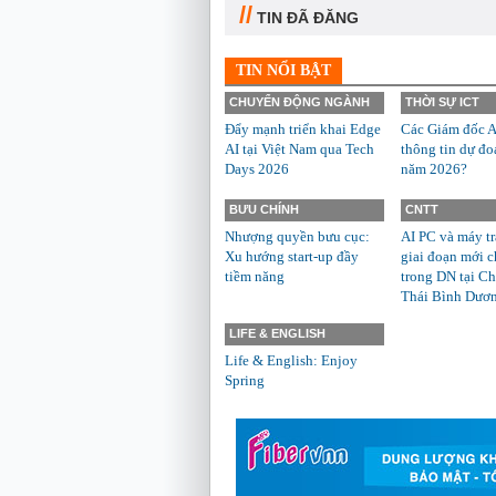
//
TIN ĐÃ ĐĂNG
TIN NỔI BẬT
CHUYỂN ĐỘNG NGÀNH
THỜI SỰ ICT
Đẩy mạnh triển khai Edge
Các Giám đốc A
AI tại Việt Nam qua Tech
thông tin dự đo
Days 2026
năm 2026?
BƯU CHÍNH
CNTT
Nhượng quyền bưu cục:
AI PC và máy t
Xu hướng start-up đầy
giai đoạn mới c
tiềm năng
trong DN tại Ch
Thái Bình Dươ
LIFE & ENGLISH
Life & English: Enjoy
Spring