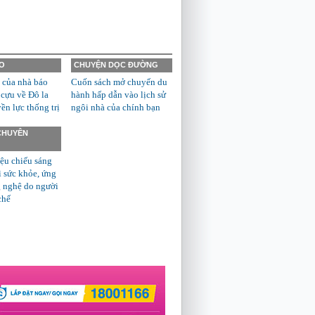
O
CHUYỆN DỌC ĐƯỜNG
 của nhà báo
Cuốn sách mở chuyến du
 cựu về Đô la
hành hấp dẫn vào lịch sử
n lực thống trị
ngôi nhà của chính bạn
 CHUYÊN
ệu chiếu sáng
ì sức khỏe, ứng
 nghệ do người
chế