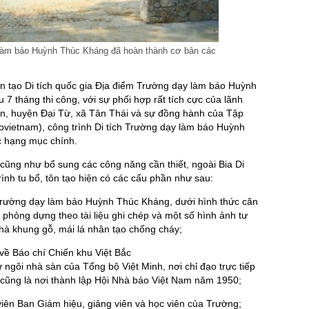
 làm báo Huỳnh Thúc Kháng đã hoàn thành cơ bản các
ôn tạo Di tích quốc gia Địa điểm Trường dạy làm báo Huỳnh
7 tháng thi công, với sự phối hợp rất tích cực của lãnh
n, huyện Đại Từ, xã Tân Thái và sự đồng hành của Tập
ovietnam), công trình Di tích Trường dạy làm báo Huỳnh
 hạng mục chính.
cũng như bổ sung các công năng cần thiết, ngoài Bia Di
ình tu bổ, tôn tạo hiện có các cấu phần như sau:
Trường dạy làm báo Huỳnh Thúc Kháng, dưới hình thức căn
 phỏng dựng theo tài liệu ghi chép và một số hình ảnh tư
à nhà khung gỗ, mái lá nhân tạo chống cháy;
về Báo chí Chiến khu Việt Bắc
gôi nhà sàn của Tổng bộ Việt Minh, nơi chỉ đạo trực tiếp
 cũng là nơi thành lập Hội Nhà báo Việt Nam năm 1950;
iên Ban Giám hiệu, giảng viên và học viên của Trường;