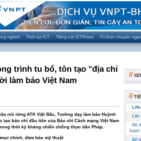
ộng ngành
Thời sự ICT
Tiếng nói ICTPress
Tri thức chuyên ngà
g trình tu bổ, tôn tạo "địa chỉ
//
XE
i làm báo Việt Nam
//
TIÊ
Life
giữa núi rừng ATK Việt Bắc, Trường dạy làm báo Huỳnh
Life
o tạo báo chí đầu tiên của Báo chí Cách mạng Việt Nam
Bộ 
trong thời kỳ kháng chiến chống thực dân Pháp.
hành 
 mục chính, đảm bảo mỹ thuật
Bộ 