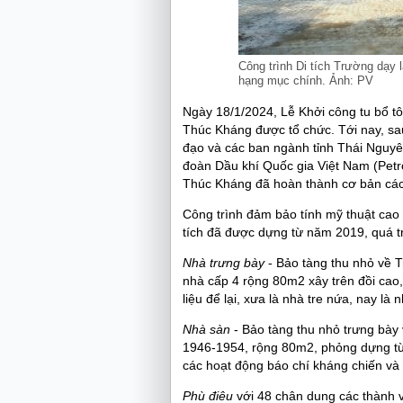
Công trình Di tích Trường dạy
hạng mục chính. Ảnh: PV
Ngày 18/1/2024, Lễ Khởi công tu bổ t
Thúc Kháng được tổ chức. Tới nay, sau 
đạo và các ban ngành tỉnh Thái Nguyê
đoàn Dầu khí Quốc gia Việt Nam (Petr
Thúc Kháng đã hoàn thành cơ bản các
Công trình đảm bảo tính mỹ thuật cao 
tích đã được dựng từ năm 2019, quá tr
Nhà trưng bày
- Bảo tàng thu nhỏ về 
nhà cấp 4 rộng 80m2 xây trên đồi cao,
liệu để lại, xưa là nhà tre nứa, nay l
Nhà sàn
- Bảo tàng thu nhỏ trưng bày 
1946-1954, rộng 80m2, phỏng dựng từ n
các hoạt động báo chí kháng chiến và
Phù điêu
với 48 chân dung các thành v