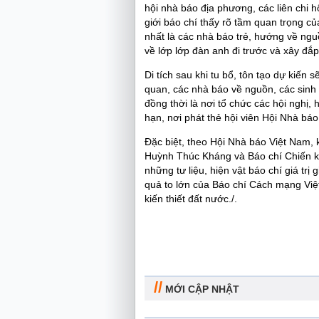
hội nhà báo địa phương, các liên chi 
giới báo chí thấy rõ tầm quan trọng của
nhất là các nhà báo trẻ, hướng về ngu
về lớp lớp đàn anh đi trước và xây đắ
Di tích sau khi tu bổ, tôn tạo dự kiến
quan, các nhà báo về nguồn, các sinh v
đồng thời là nơi tổ chức các hội nghị,
hạn, nơi phát thẻ hội viên Hội Nhà bá
Đặc biệt, theo Hội Nhà báo Việt Nam, 
Huỳnh Thúc Kháng và Báo chí Chiến khu
những tư liệu, hiện vật báo chí giá t
quả to lớn của Báo chí Cách mạng Việ
kiến thiết đất nước./.
//
MỚI CẬP NHẬT