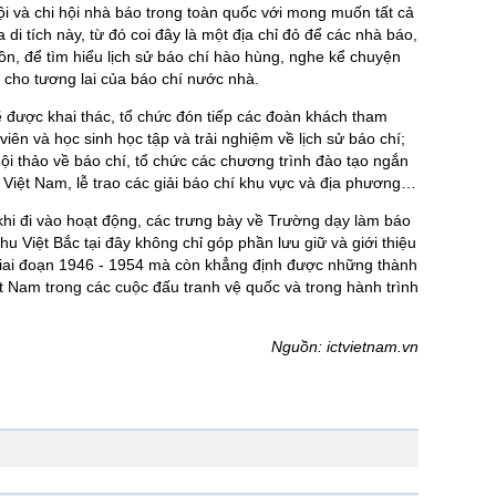
hội và chi hội nhà báo trong toàn quốc với mong muốn tất cả
 di tích này, từ đó coi đây là một địa chỉ đỏ để các nhà báo,
ồn, để tìm hiểu lịch sử báo chí hào hùng, nghe kể chuyện
p cho tương lai của báo chí nước nhà.
 sẽ được khai thác, tổ chức đón tiếp các đoàn khách tham
iên và học sinh học tập và trải nghiệm về lịch sử báo chí;
 hội thảo về báo chí, tổ chức các chương trình đào tạo ngắn
o Việt Nam, lễ trao các giải báo chí khu vực và địa phương…
khi đi vào hoạt động, các trưng bày về Trường dạy làm báo
 Việt Bắc tại đây không chỉ góp phần lưu giữ và giới thiệu
rị giai đoạn 1946 - 1954 mà còn khẳng định được những thành
t Nam trong các cuộc đấu tranh vệ quốc và trong hành trình
Nguồn: ictvietnam.vn