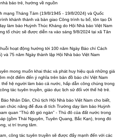
c nhà báo trẻ, hướng về nguồn
 mạng Tháng Tám (19/8/1945 - 19/8/2024) và Quốc
rình khánh thành và bàn giao Công trình tu bổ, tôn tạo Di
g dạy làm báo Huỳnh Thúc Kháng do Hội Nhà báo Việt Nam
ng tổ chức sẽ được diễn ra vào sáng 9/8/2024 tại xã Tân
 chuỗi hoạt động hướng tới 100 năm Ngày Báo chí Cách
5) và 75 năm Ngày thành lập Hội Nhà báo Việt Nam
uyên mong muốn khai thác và phát huy hiệu quả những giá
g thêm một điểm đến ý nghĩa trên bản đồ báo chí Việt Nam
 thế hệ người làm báo cả nước, hấp dẫn công chúng trong
ng tác tuyên truyền, giáo dục lịch sử đối với thế hệ trẻ.
Báo Nhân Dân, Chủ tịch Hội Nhà báo Việt Nam cho biết,
quan chức năng để đưa di tích Trường dạy làm báo Huỳnh
am quan “Thủ đô gió ngàn” - Thủ đô của đất nước trong
Pháp (gồm Thái Nguyên, Tuyên Quang, Bắc Kạn), trong đó
ng, vị trí trung tâm.
Nam, công tác tuyên truyền sẽ được đẩy mạnh đến với các