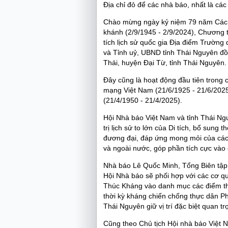
Địa chỉ đỏ để các nhà báo, nhất là cá
Chào mừng ngày kỷ niệm 79 năm Cách
khánh (2/9/1945 - 2/9/2024), Chương t
tích lịch sử quốc gia Địa điểm Trườn
và Tỉnh uỷ, UBND tỉnh Thái Nguyên đồ
Thái, huyện Đại Từ, tỉnh Thái Nguyên.
Đây cũng là hoạt động đầu tiên trong
mạng Việt Nam (21/6/1925 - 21/6/202
(21/4/1950 - 21/4/2025).
Hội Nhà báo Việt Nam và tỉnh Thái Ng
trị lịch sử to lớn của Di tích, bổ sun
đương đại, đáp ứng mong mỏi của các
và ngoài nước, góp phần tích cực vào cô
Nhà báo Lê Quốc Minh, Tổng Biên tập 
Hội Nhà báo
sẽ phối hợp với các cơ 
Thúc Kháng vào danh mục các điểm th
thời kỳ kháng chiến chống thực dân 
Thái Nguyên giữ vị trí đặc biệt quan trọ
Cũng theo Chủ tịch Hội nhà báo Việt 