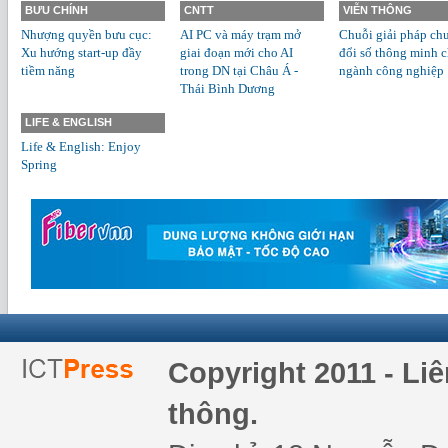
BƯU CHÍNH
CNTT
VIỄN THÔNG
Nhượng quyền bưu cục:
AI PC và máy trạm mở
Chuỗi giải pháp ch
Xu hướng start-up đầy
giai đoạn mới cho AI
đổi số thông minh 
tiềm năng
trong DN tại Châu Á -
ngành công nghiệp
Thái Bình Dương
LIFE & ENGLISH
Life & English: Enjoy
Spring
Copyright 2011 - Li
thông.