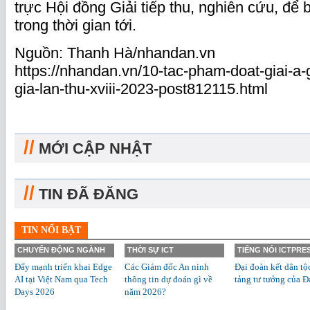
trực Hội đồng Giải tiếp thu, nghiên cứu, để 
trong thời gian tới.
Nguồn: Thanh Hà/nhandan.vn
https://nhandan.vn/10-tac-pham-doat-giai-a-
gia-lan-thu-xviii-2023-post812115.html
//
MỚI CẬP NHẬT
//
TIN ĐÃ ĐĂNG
TIN NỔI BẬT
CHUYỂN ĐỘNG NGÀNH
THỜI SỰ ICT
TIẾNG NÓI ICTPRE
Đẩy mạnh triển khai Edge
Các Giám đốc An ninh
Đại đoàn kết dân tộ
AI tại Việt Nam qua Tech
thông tin dự đoán gì về
tảng tư tưởng của Đ
Days 2026
năm 2026?