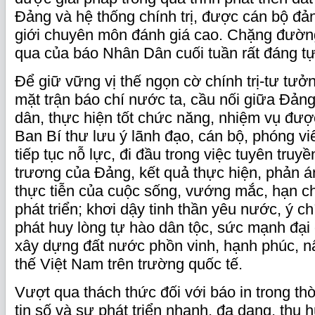
Đảng và hệ thống chính trị, được cán bộ đản
giới chuyên môn đánh giá cao. Chặng đường
qua của báo Nhân Dân cuối tuần rất đáng tự
Để giữ vững vị thế ngọn cờ chính trị-tư tưở
mặt trận báo chí nước ta, cầu nối giữa Đản
dân, thực hiện tốt chức năng, nhiệm vụ đượ
Ban Bí thư lưu ý lãnh đạo, cán bộ, phóng 
tiếp tục nỗ lực, đi đầu trong việc tuyên truy
trương của Đảng, kết quả thực hiện, phản 
thực tiễn của cuộc sống, vướng mắc, hạn ch
phát triển; khơi dậy tinh thần yêu nước, ý c
phát huy lòng tự hào dân tộc, sức mạnh đại
xây dựng đất nước phồn vinh, hạnh phúc, nâ
thế Việt Nam trên trường quốc tế.
Vượt qua thách thức đối với báo in trong th
tin số và sự phát triển nhanh, đa dạng, thu 