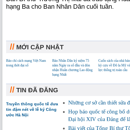
hạng Ba cho Ban Nhân Dân cuối tuần.
//
MỚI CẬP NHẬT
Báo chí cách mạng Việt Nam
Báo Nhân Dân kỷ niệm 75
Cuốn sách của nhà báo
trong thời đại số
năm Ngày ra số đầu và đón
kỳ cựu về Đô la Mỹ v
nhận Huân chương Lao động
lực thống trị toàn cầu
hạng Nhất
//
TIN ĐÃ ĐĂNG
Những cơ sở cần thiết sửa đ
Truyền thông quốc tế đưa
tin đậm nét về lễ ký Công
Họp báo quốc tế công bố dự
ước Hà Nội
Đại hội XIV của Đảng để l
Bài viết của Tổng Bí thư Tô