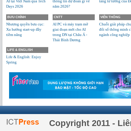
AI tại Việt Nam qua Tech
thông tin dự đoán gì về
tảng tư tưởng của Đ
Days 2026
năm 2026?
BƯU CHÍNH
CNTT
VIỄN THÔNG
Nhượng quyền bưu cục:
AI PC và máy trạm mở
Chuỗi giải pháp ch
Xu hướng start-up đầy
giai đoạn mới cho AI
đổi số thông minh 
tiềm năng
trong DN tại Châu Á -
ngành công nghiệp
Thái Bình Dương
LIFE & ENGLISH
Life & English: Enjoy
Spring
Copyright 2011 - Li