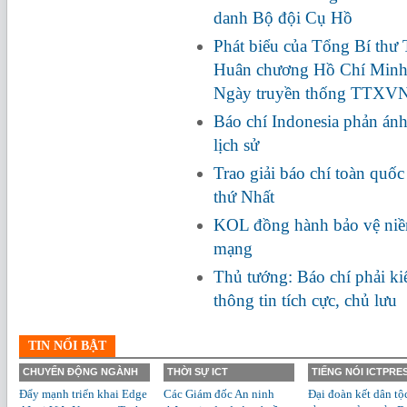
danh Bộ đội Cụ Hồ
Phát biểu của Tổng Bí thư
Huân chương Hồ Chí Minh
Ngày truyền thống TTXV
Báo chí Indonesia phản ánh
lịch sử
Trao giải báo chí toàn quố
thứ Nhất
KOL đồng hành bảo vệ niềm
mạng
Thủ tướng: Báo chí phải ki
thông tin tích cực, chủ lưu
TIN NỔI BẬT
CHUYỂN ĐỘNG NGÀNH
THỜI SỰ ICT
TIẾNG NÓI ICTPRE
Đẩy mạnh triển khai Edge
Các Giám đốc An ninh
Đại đoàn kết dân tộ