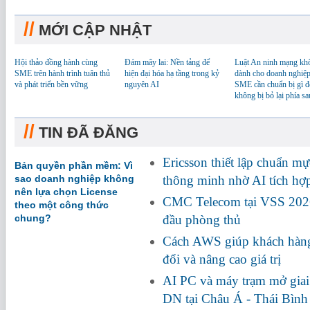
//
MỚI CẬP NHẬT
Hội thảo đồng hành cùng
Đám mây lai: Nền tảng để
Luật An ninh mạng kh
SME trên hành trình tuân thủ
hiện đại hóa hạ tầng trong kỷ
dành cho doanh nghiệp
và phát triển bền vững
nguyên AI
SME cần chuẩn bị gì đ
không bị bỏ lại phía sa
//
TIN ĐÃ ĐĂNG
Ericsson thiết lập chuẩn m
Bản quyền phần mềm: Vì
sao doanh nghiệp không
thông minh nhờ AI tích h
nên lựa chọn License
CMC Telecom tại VSS 2026:
theo một công thức
chung?
đầu phòng thủ
Cách AWS giúp khách hàng
đổi và nâng cao giá trị
AI PC và máy trạm mở giai
DN tại Châu Á - Thái Bìn