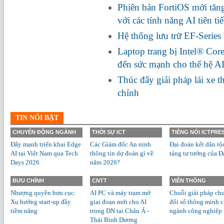
Phiên bản FortiOS mới tă
với các tính năng AI tiên ti
Hệ thống lưu trữ EF-Series
Laptop trang bị Intel® Cor
đến sức mạnh cho thế hệ A
Thúc đẩy giải pháp lái xe 
chỉnh
TIN NỔI BẬT
CHUYỂN ĐỘNG NGÀNH
THỜI SỰ ICT
TIẾNG NÓI ICTPRE
Đẩy mạnh triển khai Edge
Các Giám đốc An ninh
Đại đoàn kết dân tộ
AI tại Việt Nam qua Tech
thông tin dự đoán gì về
tảng tư tưởng của Đ
Days 2026
năm 2026?
BƯU CHÍNH
CNTT
VIỄN THÔNG
Nhượng quyền bưu cục:
AI PC và máy trạm mở
Chuỗi giải pháp ch
Xu hướng start-up đầy
giai đoạn mới cho AI
đổi số thông minh 
tiềm năng
trong DN tại Châu Á -
ngành công nghiệp
Thái Bình Dương