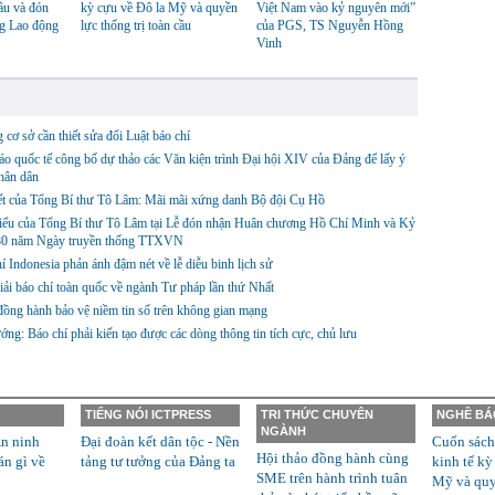
ầu và đón
kỳ cựu về Đô la Mỹ và quyền
Việt Nam vào kỷ nguyên mới”
g Lao động
lực thống trị toàn cầu
của PGS, TS Nguyễn Hồng
Vinh
cơ sở cần thiết sửa đổi Luật báo chí
o quốc tế công bố dự thảo các Văn kiện trình Đại hội XIV của Đảng để lấy ý
hân dân
ết của Tổng Bí thư Tô Lâm: Mãi mãi xứng danh Bộ đội Cụ Hồ
biểu của Tổng Bí thư Tô Lâm tại Lễ đón nhận Huân chương Hồ Chí Minh và Kỷ
80 năm Ngày truyền thống TTXVN
í Indonesia phản ánh đậm nét về lễ diễu binh lịch sử
iải báo chí toàn quốc về ngành Tư pháp lần thứ Nhất
ng hành bảo vệ niềm tin số trên không gian mạng
ớng: Báo chí phải kiến tạo được các dòng thông tin tích cực, chủ lưu
TIẾNG NÓI ICTPRESS
TRI THỨC CHUYÊN
NGHỀ BÁ
NGÀNH
n ninh
Đại đoàn kết dân tộc - Nền
Cuốn sách
Hội thảo đồng hành cùng
án gì về
tảng tư tưởng của Đảng ta
kinh tế kỳ
SME trên hành trình tuân
Mỹ và quyề