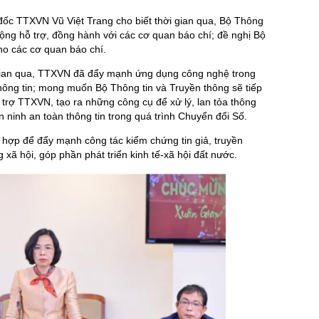
đốc TTXVN Vũ Việt Trang cho biết thời gian qua, Bộ Thông
động hỗ trợ, đồng hành với các cơ quan báo chí; đề nghị Bộ
ho các cơ quan báo chí.
 gian qua, TTXVN đã đẩy mạnh ứng dụng công nghệ trong
thông tin; mong muốn Bộ Thông tin và Truyền thông sẽ tiếp
 trợ TTXVN, tạo ra những công cụ để xử lý, lan tỏa thông
 ninh an toàn thông tin trong quá trình Chuyển đổi Số.
 hợp để đẩy mạnh công tác kiểm chứng tin giả, truyền
 xã hội, góp phần phát triển kinh tế-xã hội đất nước.