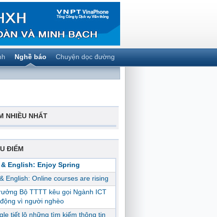
nh
Nghề báo
Chuyện dọc đường
M NHIỀU NHẤT
U ĐIỂM
 & English: Enjoy Spring
 & English: Online courses are rising
trưởng Bộ TTTT kêu gọi Ngành ICT
động vì người nghèo
le tiết lộ những tìm kiếm thông tin