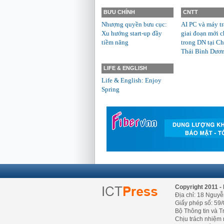
BƯU CHÍNH
CNTT
Nhượng quyền bưu cục:
AI PC và máy t
Xu hướng start-up đầy
giai đoạn mới c
tiềm năng
trong DN tại Ch
Thái Bình Dươ
LIFE & ENGLISH
Life & English: Enjoy
Spring
Copyright 2011 - 
Địa chỉ: 18 Nguyễ
Giấy phép số: 59/
Bộ Thông tin và T
Chịu trách nhiệm 