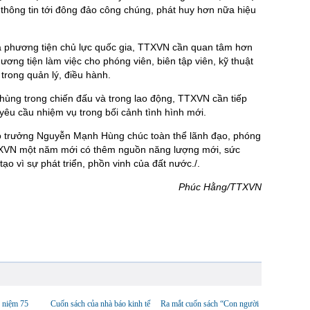
thông tin tới đông đảo công chúng, phát huy hơn nữa hiệu
a phương tiện chủ lực quốc gia, TTXVN cần quan tâm hơn
ương tiện làm việc cho phóng viên, biên tập viên, kỹ thuật
trong quản lý, điều hành.
 hùng trong chiến đấu và trong lao động, TTXVN cần tiếp
 yêu cầu nhiệm vụ trong bối cảnh tình hình mới.
 trưởng Nguyễn Mạnh Hùng chúc toàn thể lãnh đạo, phóng
TTXVN một năm mới có thêm nguồn năng lượng mới, sức
o vì sự phát triển, phồn vinh của đất nước./.
Phúc Hằng/TTXVN
 niệm 75
Cuốn sách của nhà báo kinh tế
Ra mắt cuốn sách “Con người