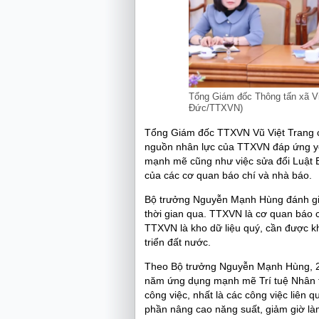
Tổng Giám đốc Thông tấn xã Vi
Đức/TTXVN)
Tổng Giám đốc TTXVN Vũ Việt Trang c
nguồn nhân lực của TTXVN đáp ứng yê
mạnh mẽ cũng như việc sửa đổi Luật B
của các cơ quan báo chí và nhà báo.
Bộ trưởng Nguyễn Mạnh Hùng đánh gi
thời gian qua. TTXVN là cơ quan báo c
TTXVN là kho dữ liệu quý, cần được kha
triển đất nước.
Theo Bộ trưởng Nguyễn Mạnh Hùng, 20
năm ứng dụng mạnh mẽ Trí tuệ Nhân tạ
công việc, nhất là các công việc liên 
phần nâng cao năng suất, giảm giờ là