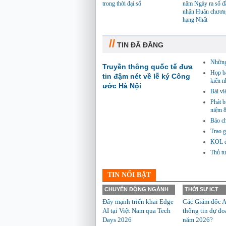
trong thời đại số
năm Ngày ra số đ
nhận Huân chươn
hạng Nhất
//
TIN ĐÃ ĐĂNG
Những 
Truyền thông quốc tế đưa
Họp bá
tin đậm nét về lễ ký Công
kiến n
ước Hà Nội
Bài vi
Phát 
niệm 
Báo ch
Trao g
KOL đồ
Thủ tư
TIN NỔI BẬT
CHUYỂN ĐỘNG NGÀNH
THỜI SỰ ICT
Đẩy mạnh triển khai Edge
Các Giám đốc A
AI tại Việt Nam qua Tech
thông tin dự đo
Days 2026
năm 2026?