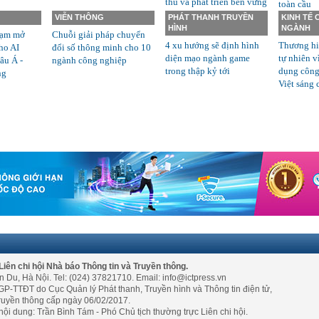
thủ và phát triển bền vững
toàn cầu
VIỄN THÔNG
PHÁT THANH TRUYỀN
KINH TẾ
HÌNH
NGÀNH
rạm mở
Chuỗi giải pháp chuyển
4 xu hướng sẽ định hình
Thương hi
ho AI
đổi số thông minh cho 10
diện mạo ngành game
tự nhiên v
âu Á -
ngành công nghiệp
trong thập kỷ tới
dụng công
ng
Việt sáng 
Liên chi hội Nhà báo Thông tin và Truyền thông.
n Du, Hà Nội. Tel: (024) 37821710. Email: info@ictpress.vn
GP-TTĐT do Cục Quản lý Phát thanh, Truyền hình và Thông tin điện tử,
ruyền thông cấp ngày 06/02/2017.
nội dung: Trần Bình Tám - Phó Chủ tịch thường trực Liên chi hội.