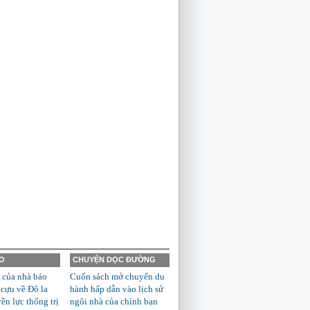
O
CHUYỆN DỌC ĐƯỜNG
 của nhà báo
Cuốn sách mở chuyến du
 cựu về Đô la
hành hấp dẫn vào lịch sử
n lực thống trị
ngôi nhà của chính bạn