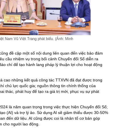
ệt Nam Vũ Việt Trang phát biểu. (Ảnh: Minh
ũng đề cập một số nội dung liên quan đến việc bảo đảm
u cầu nhiệm vụ trong bối cảnh Chuyển đổi Số diễn ra
áo chí để tạo hành lang pháp lý thuận lợi cho hoạt động
á cao những kết quả công tác TTXVN đã đạt được trong
hí chủ lực quốc gia; nguồn thông tin chính thống của
i thác, phát huy để tạo ra giá trị mới, phục vụ sự phát
24 là năm quan trọng trong việc thực hiện Chuyển đổi Số;
o (AI) và trợ lý ảo. Sử dụng AI sẽ giảm thiểu được 30-50%
quan đến dữ liệu. AI cũng được coi là nhân tố cơ bản góp
m cho người lao động.