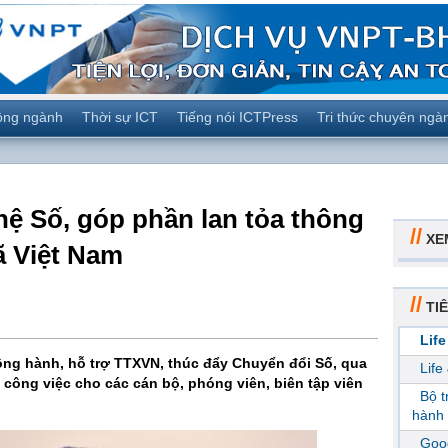
ộng ngành
Thời sự ICT
Tiếng nói ICTPress
Tri thức chuyên ngà
 Số, góp phần lan tỏa thông
//
XE
ã Việt Nam
//
TIÊ
Life
ồng hành, hỗ trợ TTXVN, thúc đẩy Chuyển đổi Số, qua
Life
 công việc cho các cán bộ, phóng viên, biên tập viên
Bộ 
hành 
Goog