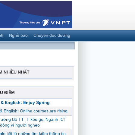
nh
Nghề báo
Chuyện dọc đường
M NHIỀU NHẤT
U ĐIỂM
 & English: Enjoy Spring
 & English: Online courses are rising
trưởng Bộ TTTT kêu gọi Ngành ICT
động vì người nghèo
le tiết lộ những tìm kiếm thông tin