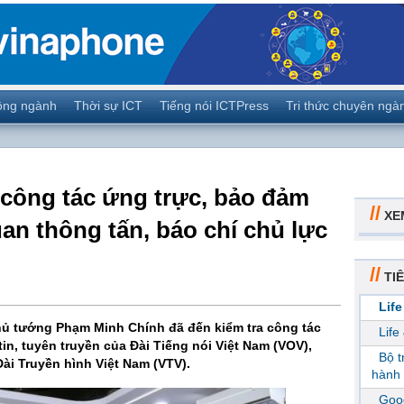
ộng ngành
Thời sự ICT
Tiếng nói ICTPress
Tri thức chuyên ngà
 công tác ứng trực, bảo đảm
//
XE
uan thông tấn, báo chí chủ lực
//
TIÊ
Life
Thủ tướng Phạm Minh Chính đã đến kiểm tra công tác
Life
in, tuyên truyền của Đài Tiếng nói Việt Nam (VOV),
Bộ 
ài Truyền hình Việt Nam (VTV).
hành 
Goog