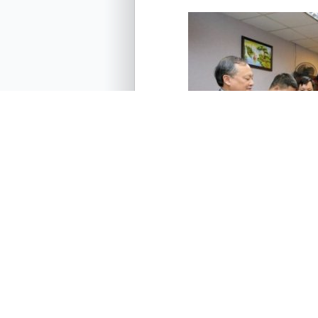
Thủ tướng lưu ý VOV giữ cho 
liên tục trong bất kỳ hoàn cả