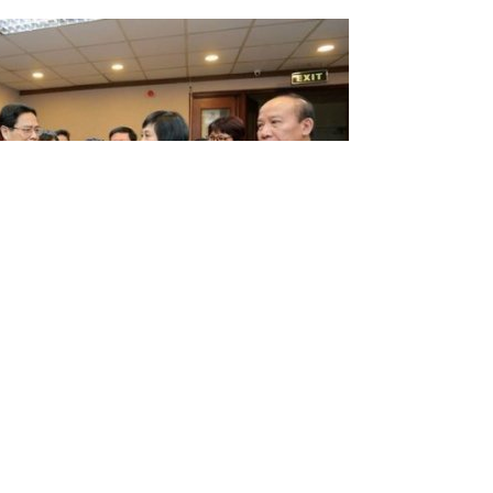
bằng được tiếng nói của Đảng, Nhà nước và nhân dân
nh nào… Ảnh: VGP/Nhật Bắc