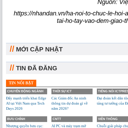
Nguồn: Vi
https://nhandan.vn/ha-noi-to-chuc-le-hoi
tai-ho-tay-vao-dem-giao-
//
MỚI CẬP NHẬT
//
TIN ĐÃ ĐĂNG
TIN NỔI BẬT
CHUYỂN ĐỘNG NGÀNH
THỜI SỰ ICT
TIẾNG NÓI ICTPRE
Đẩy mạnh triển khai Edge
Các Giám đốc An ninh
Đại đoàn kết dân tộ
AI tại Việt Nam qua Tech
thông tin dự đoán gì về
tảng tư tưởng của Đ
Days 2026
năm 2026?
BƯU CHÍNH
CNTT
VIỄN THÔNG
Nhượng quyền bưu cục:
AI PC và máy trạm mở
Chuỗi giải pháp ch