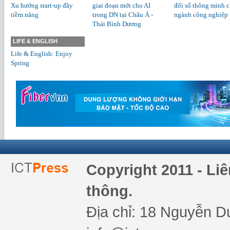
Xu hướng start-up đầy
giai đoạn mới cho AI
đổi số thông minh 
tiềm năng
trong DN tại Châu Á -
ngành công nghiệp
Thái Bình Dương
LIFE & ENGLISH
Life & English: Enjoy
Spring
Copyright 2011 - Li
thông.
Địa chỉ: 18 Nguyễn Du