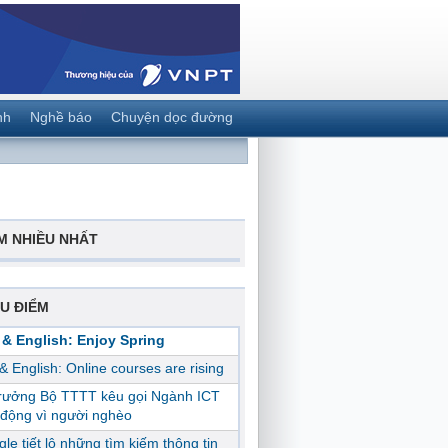
nh
Nghề báo
Chuyện dọc đường
M NHIỀU NHẤT
U ĐIỂM
 & English: Enjoy Spring
 & English: Online courses are rising
trưởng Bộ TTTT kêu gọi Ngành ICT
động vì người nghèo
le tiết lộ những tìm kiếm thông tin