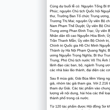
Cùng dự buổi lễ có: Nguyên Tổng Bí 
Phúc; nguyên Chủ tịch Quốc hội Nguyễ
thư, Trưởng Ban Tổ chức Trung ương, 
Trương Thị Mai; nguyên Ủy viên Bộ chí
Nam Phạm Thế Duyệt; Ủy viên Bộ Chính
Trung ương Phan Đình Trạc; Ủy viên B
Nhân dân tối cao Nguyễn Hòa Bình; Ủy
Trần Thanh Mẫn; Ủy viên Bộ Chính trị
Chính trị Quốc gia Hồ Chí Minh Nguyễ
Thành ủy Hà Nội Phạm Quang Nghị; B
ương Nguyễn Trọng Nghĩa; Bí thư Tru
Trung; Phó Chủ tịch nước Võ Thị Ánh
lãnh đạo các ban, bộ, ngành Trung ươ
các nhà báo lão thành, đại diện các 
Sau 8 mùa giải, Giải Búa liềm Vàng ng
giả, nhóm tác giả tham gia. Với 2.21
tham dự Giải. Các tác phẩm vào chun
lượng về nội dung, hài hòa các thể loại
thành phố trong cả nước.
Từ 120 tác phẩm được Hội đồng Sơ kh