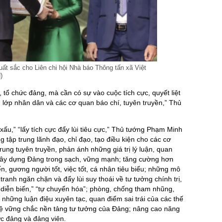
uất sắc cho Liên chi hội Nhà báo Thông tấn xã Việt
)
 tổ chức đảng, mà cần có sự vào cuộc tích cực, quyết liệt
g lớp nhân dân và các cơ quan báo chí, tuyên truyền,” Thủ
xấu,” “lấy tích cực đẩy lùi tiêu cực,” Thủ tướng Phạm Minh
 tập trung lãnh đạo, chỉ đạo, tạo điều kiện cho các cơ
rung tuyên truyền, phản ánh những giá trị lý luận, quan
xây dựng Đảng trong sạch, vững mạnh; tăng cường hơn
ến, gương người tốt, việc tốt, cá nhân tiêu biểu; những mô
tranh ngăn chặn và đẩy lùi suy thoái về tư tưởng chính trị,
ự diễn biến,” “tự chuyển hóa”; phòng, chống tham nhũng,
c những luận điệu xuyên tạc, quan điểm sai trái của các thế
 vệ vững chắc nền tảng tư tưởng của Đảng; nâng cao năng
ức đảng và đảng viên.