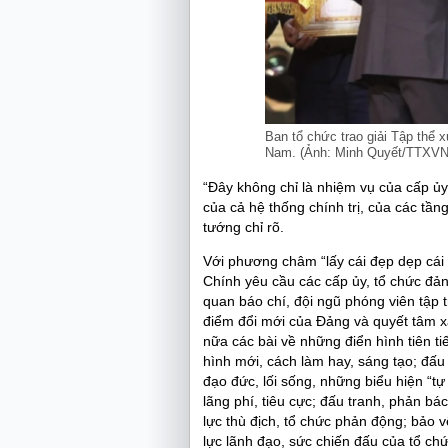
Ban tổ chức trao giải Tập thể x
Nam. (Ảnh: Minh Quyết/TTXVN
“Đây không chỉ là nhiệm vụ của cấp ủy,
của cả hệ thống chính trị, của các tần
tướng chỉ rõ.
Với phương châm “lấy cái đẹp dẹp cái 
Chính yêu cầu các cấp ủy, tổ chức đảng
quan báo chí, đội ngũ phóng viên tập t
điểm đổi mới của Đảng và quyết tâm 
nữa các bài về những điển hình tiên ti
hình mới, cách làm hay, sáng tạo; đấu 
đạo đức, lối sống, những biểu hiện “t
lãng phí, tiêu cực; đấu tranh, phản bá
lực thù địch, tổ chức phản động; bảo
lực lãnh đạo, sức chiến đấu của tổ ch