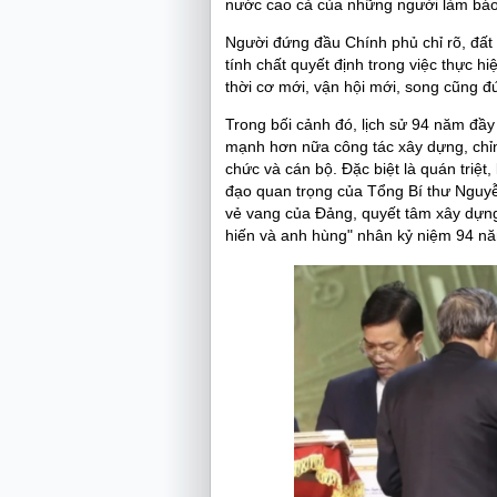
nước cao cả của những người làm báo
Người đứng đầu Chính phủ chỉ rõ, đấ
tính chất quyết định trong việc thực hi
thời cơ mới, vận hội mới, song cũng đ
Trong bối cảnh đó, lịch sử 94 năm đầy 
mạnh hơn nữa công tác xây dựng, chỉnh
chức và cán bộ. Đặc biệt là quán triệt
đạo quan trọng của Tổng Bí thư Nguyễn
vẻ vang của Đảng, quyết tâm xây dựn
hiến và anh hùng" nhân kỷ niệm 94 n