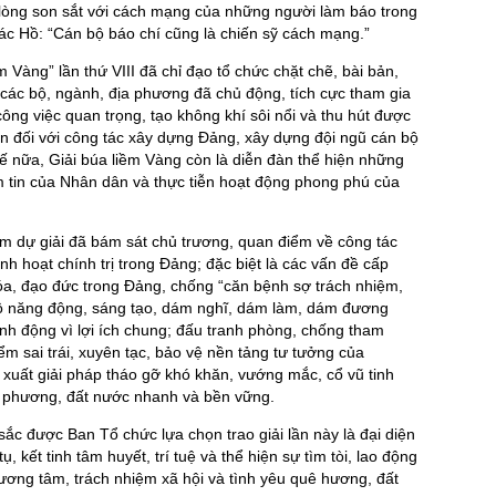
lòng son sắt với cách mạng của những người làm báo trong
ác Hồ: “Cán bộ báo chí cũng là chiến sỹ cách mạng.”
m Vàng” lần thứ VIII đã chỉ đạo tổ chức chặt chẽ, bài bản,
 các bộ, ngành, địa phương đã chủ động, tích cực tham gia
công việc quan trọng, tạo không khí sôi nổi và thu hút được
n đối với công tác xây dựng Ðảng, xây dựng đội ngũ cán bộ
hế nữa, Giải búa liềm Vàng còn là diễn đàn thể hiện những
ềm tin của Nhân dân và thực tiễn hoạt động phong phú của
m dự giải đã bám sát chủ trương, quan điểm về công tác
h hoạt chính trị trong Đảng; đặc biệt là các vấn đề cấp
óa, đạo đức trong Đảng, chống “căn bệnh sợ trách nhiệm,
bộ năng động, sáng tạo, dám nghĩ, dám làm, dám đương
ành động vì lợi ích chung; đấu tranh phòng, chống tham
ểm sai trái, xuyên tạc, bảo vệ nền tảng tư tưởng của
 xuất giải pháp tháo gỡ khó khăn, vướng mắc, cổ vũ tinh
ịa phương, đất nước nhanh và bền vững.
sắc được Ban Tổ chức lựa chọn trao giải lần này là đại diện
, kết tinh tâm huyết, trí tuệ và thể hiện sự tìm tòi, lao động
 lương tâm, trách nhiệm xã hội và tình yêu quê hương, đất