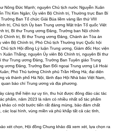
thư Nông Đức Mạnh; nguyên Chủ tịch nước Nguyễn Xuân
n Thị Kim Ngân; Ủy viên Bộ Chính trị, Thường trực Ban Bí
Trưởng Ban Tổ chức Giải Búa liềm vàng lần thứ VIII
nh trị, Chủ tịch Ủy ban Trung ương Mặt trận Tổ quốc Việt
 trị, Bí thư Trung ương Đảng, Trưởng ban Nội chính
ộ Chính trị, Bí thư Trung ương Đảng, Chánh án Tòa án
 viên Bộ Chính trị, Phó Chủ tịch Thường trực Quốc hội
, Chủ tịch Hội đồng Lý luận Trung ương, Giám đốc Học viện
n Xuân Thắng; nguyên Ủy viên Bộ Chính trị, nguyên Bí thư
í thư Trung ương Đảng, Trưởng Ban Tuyên giáo Trung
ng ương Đảng, Trưởng Ban Đối ngoại Trung ương Lê Hoài
 Xuân; Phó Thủ tướng Chính phủ Trần Hồng Hà; đại diện
ng và thành phố Hà Nội, lãnh đạo Hội Nhà báo Việt Nam,
cơ quan báo chí Trung ương và địa phương.
ày càng thể hiện sự uy tín, thu hút được đông đảo các tác
6 tác phẩm, năm 2023 là năm có nhiều nhất số tác phẩm
g khảo có một bước tiến rất đáng mừng, bảo đảm chất
, các loại hình, vùng miền và phủ khắp tất cả các tỉnh,
ảo xét chọn, Hội đồng Chung khảo đã xem xét, lựa chọn ra