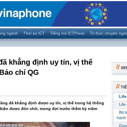
ộng ngành
Thời sự ICT
Tiếng nói ICTPress
Tri thức chuyên ngà
ã khẳng định uy tín, vị thế
//
XE
 Báo chí QG
//
TIÊ
Life
àng đã khẳng định được uy tín, vị thế trong hệ thống
Life
ự kiện được đón chờ, mong đợi trước thềm kỷ niệm
Bộ 
hành 
Goog