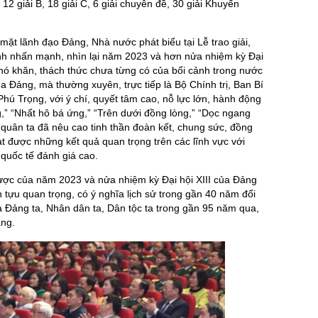
 12 giải B, 18 giải C, 6 giải chuyên đề, 30 giải Khuyến
ặt lãnh đạo Đảng, Nhà nước phát biểu tại Lễ trao giải,
 nhấn mạnh, nhìn lại năm 2023 và hơn nửa nhiệm kỳ Đại
hó khăn, thách thức chưa từng có của bối cảnh trong nước
a Đảng, mà thường xuyên, trực tiếp là Bộ Chính trị, Ban Bí
hú Trọng, với ý chí, quyết tâm cao, nỗ lực lớn, hành động
ng,” “Nhất hô bá ứng,” “Trên dưới đồng lòng,” “Dọc ngang
 quân ta đã nêu cao tinh thần đoàn kết, chung sức, đồng
ạt được những kết quả quan trọng trên các lĩnh vực với
quốc tế đánh giá cao.
ược của năm 2023 và nửa nhiệm kỳ Đại hội XIII của Đảng
tựu quan trọng, có ý nghĩa lịch sử trong gần 40 năm đổi
 Đảng ta, Nhân dân ta, Dân tộc ta trong gần 95 năm qua,
ảng.