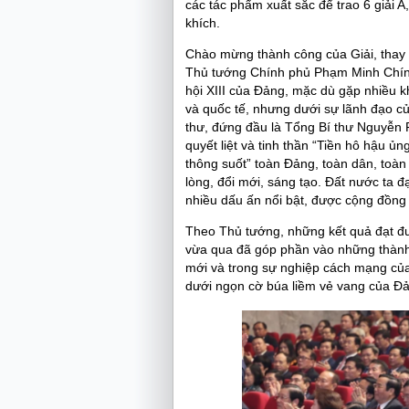
các tác phẩm xuất sắc để trao 6 giải A,
khích.
Chào mừng thành công của Giải, thay m
Thủ tướng Chính phủ Phạm Minh Chính
hội XIII của Đảng, mặc dù gặp nhiều k
và quốc tế, nhưng dưới sự lãnh đạo củ
thư, đứng đầu là Tổng Bí thư Nguyễn P
quyết liệt và tinh thần “Tiền hô hậu ủ
thông suốt” toàn Đảng, toàn dân, toàn
lòng, đổi mới, sáng tạo. Đất nước ta đ
nhiều dấu ấn nổi bật, được cộng đồng 
Theo Thủ tướng, những kết quả đạt đ
vừa qua đã góp phần vào những thành 
mới và trong sự nghiệp cách mạng của
dưới ngọn cờ búa liềm vẻ vang của Đ