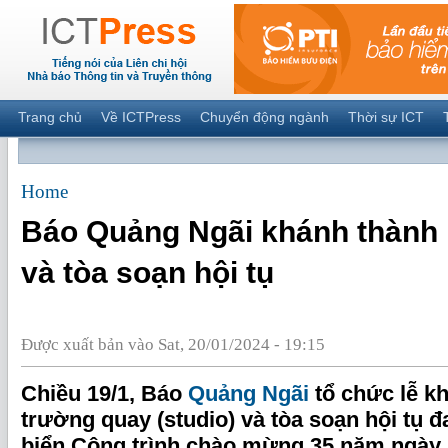
Trang chủ
Về ICTPress
Chuyển động ngành
Thời sự ICT
Home
Báo Quảng Ngãi khánh thành 
và tòa soạn hội tụ
Được xuất bản vào Sat, 20/01/2024 - 19:15
Chiều 19/1, Báo
Quảng Ngãi
tổ chức lễ k
trường quay (studio) và tòa soạn hội tụ 
biển Công trình chào mừng 35 năm ngày