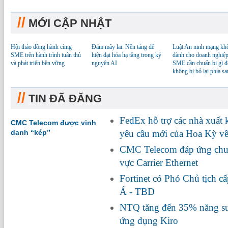
//
MỚI CẬP NHẬT
Hội thảo đồng hành cùng
Đám mây lai: Nền tảng để
Luật An ninh mạng kh
SME trên hành trình tuân thủ
hiện đại hóa hạ tầng trong kỷ
dành cho doanh nghiệp
và phát triển bền vững
nguyên AI
SME cần chuẩn bị gì đ
không bị bỏ lại phía sa
//
TIN ĐÃ ĐĂNG
FedEx hỗ trợ các nhà xuất
CMC Telecom được vinh
danh “kép”
yêu cầu mới của Hoa Kỳ về
CMC Telecom đáp ứng chuẩ
vực Carrier Ethernet
Fortinet có Phó Chủ tịch c
Á - TBD
NTQ tăng đến 35% năng suấ
ứng dụng Kiro