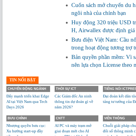
Cuốn sách mở chuyến du hà
ngôi nhà của chính bạn
Huy động 320 triệu USD tr
H, Airwallex được định giá
Bưu điện Việt Nam: Cầu nối
trong hoạt động tương trợ 
Bản quyền phần mềm: Vì s
nên lựa chọn License theo
TIN NỔI BẬT
CHUYỂN ĐỘNG NGÀNH
THỜI SỰ ICT
TIẾNG NÓI ICTPRE
Đẩy mạnh triển khai Edge
Các Giám đốc An ninh
Đại đoàn kết dân tộ
AI tại Việt Nam qua Tech
thông tin dự đoán gì về
tảng tư tưởng của Đ
Days 2026
năm 2026?
BƯU CHÍNH
CNTT
VIỄN THÔNG
Nhượng quyền bưu cục:
AI PC và máy trạm mở
Chuỗi giải pháp ch
Xu hướng start-up đầy
giai đoạn mới cho AI
đổi số thông minh 