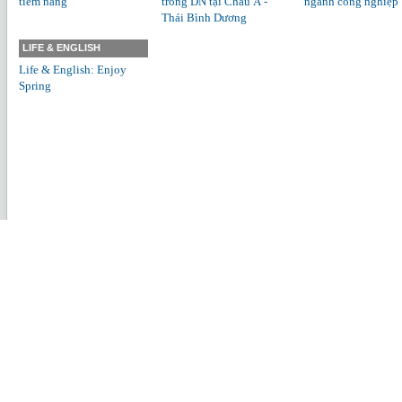
tiềm năng
trong DN tại Châu Á -
ngành công nghiệp
Thái Bình Dương
LIFE & ENGLISH
Life & English: Enjoy
Spring
Copyright 2011 - Li
thông.
Địa chỉ: 18 Nguyễn Du
info@ictpress.vn