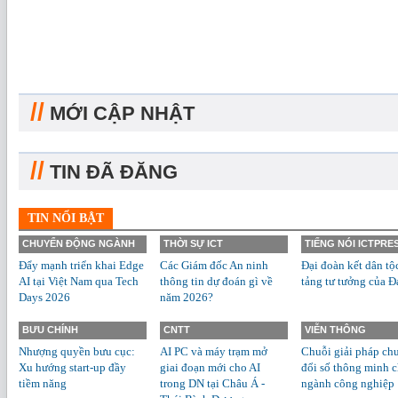
//
MỚI CẬP NHẬT
//
TIN ĐÃ ĐĂNG
TIN NỔI BẬT
CHUYỂN ĐỘNG NGÀNH
THỜI SỰ ICT
TIẾNG NÓI ICTPRE
Đẩy mạnh triển khai Edge
Các Giám đốc An ninh
Đại đoàn kết dân tộ
AI tại Việt Nam qua Tech
thông tin dự đoán gì về
tảng tư tưởng của Đ
Days 2026
năm 2026?
BƯU CHÍNH
CNTT
VIỄN THÔNG
Nhượng quyền bưu cục:
AI PC và máy trạm mở
Chuỗi giải pháp ch
Xu hướng start-up đầy
giai đoạn mới cho AI
đổi số thông minh 
tiềm năng
trong DN tại Châu Á -
ngành công nghiệp