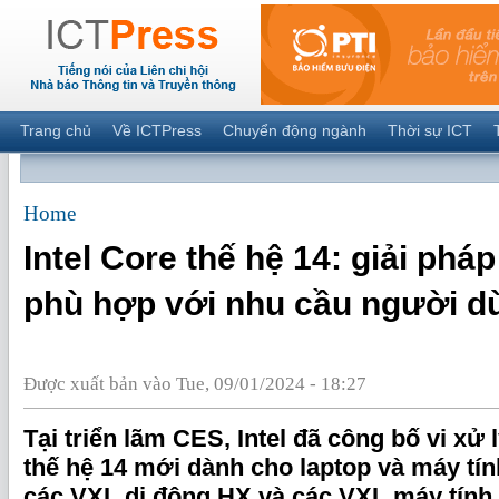
Trang chủ
Về ICTPress
Chuyển động ngành
Thời sự ICT
Home
Intel Core thế hệ 14: giải pháp
phù hợp với nhu cầu người d
Được xuất bản vào Tue, 09/01/2024 - 18:27
Tại triển lãm CES, Intel đã công bố vi xử 
thế hệ 14 mới dành cho laptop và máy tí
các VXL di động HX và các VXL máy tính