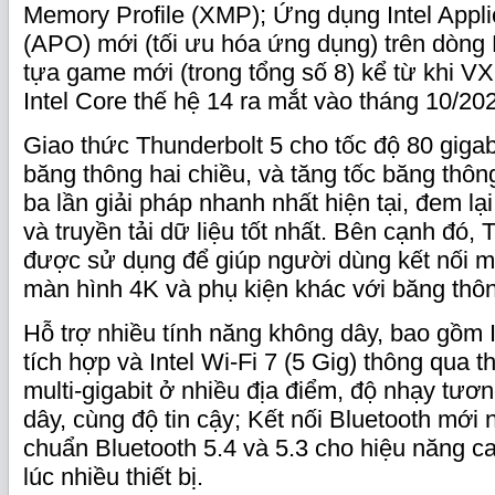
Memory Profile (XMP); Ứng dụng Intel Appli
(APO) mới (tối ưu hóa ứng dụng) trên dòng 
tựa game mới (trong tổng số 8) kể từ khi V
Intel Core thế hệ 14 ra mắt vào tháng 10/20
Giao thức Thunderbolt 5 cho tốc độ 80 gigab
băng thông hai chiều, và tăng tốc băng thô
ba lần giải pháp nhanh nhất hiện tại, đem lại
và truyền tải dữ liệu tốt nhất. Bên cạnh đó,
được sử dụng để giúp người dùng kết nối m
màn hình 4K và phụ kiện khác với băng thô
Hỗ trợ nhiều tính năng không dây, bao gồm I
tích hợp và Intel Wi-Fi 7 (5 Gig) thông qua th
multi-gigabit ở nhiều địa điểm, độ nhạy tươ
dây, cùng độ tin cậy; Kết nối Bluetooth mới 
chuẩn Bluetooth 5.4 và 5.3 cho hiệu năng ca
lúc nhiều thiết bị.