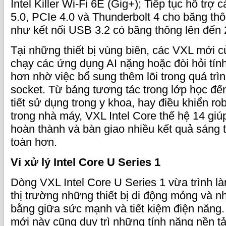
Intel Killer Wi-Fi 6E (Gig+); Tiếp tục hỗ trợ
5.0, PCIe 4.0 và Thunderbolt 4 cho băng th
như kết nối USB 3.2 có băng thông lên đến
Tại những thiết bị vùng biên, các VXL mới củ
chạy các ứng dụng AI nặng hoặc đòi hỏi tín
hơn nhờ việc bổ sung thêm lõi trong quá tr
socket. Từ bảng tương tác trong lớp học đế
tiết sử dụng trong y khoa, hay điều khiển ro
trong nhà máy, VXL Intel Core thế hệ 14 gi
hoàn thành và bàn giao nhiều kết quả sáng 
toàn hơn.
Vi xử lý Intel Core U Series 1
Dòng VXL Intel Core U Series 1 vừa trình l
thị trường những thiết bị di động mỏng và n
bằng giữa sức mạnh và tiết kiệm điện năng
mới này cũng duy trì những tính năng nền 