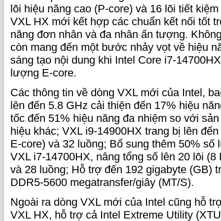
lõi hiệu năng cao (P-core) và 16 lõi tiết kiệ
VXL HX mới kết hợp các chuẩn kết nối tốt t
năng đơn nhân và đa nhân ấn tượng. Không
còn mang đến một bước nhảy vọt về hiệu n
sáng tạo nội dung khi Intel Core i7-14700
lượng E-core.
Các thông tin về dòng VXL mới của Intel, b
lên đến 5.8 GHz cải thiện đến 17% hiệu nă
tốc đến 51% hiệu năng đa nhiệm so với sả
hiệu khác; VXL i9-14900HX trang bị lên đến 2
E-core) và 32 luồng; Bổ sung thêm 50% số 
VXL i7-14700HX, nâng tổng số lên 20 lõi (8 
và 28 luồng; Hỗ trợ đến 192 gigabyte (GB) t
DDR5-5600 megatransfer/giây (MT/S).
Ngoài ra dòng VXL mới của Intel cũng hỗ tr
VXL HX, hỗ trợ cả Intel Extreme Utility (XTU