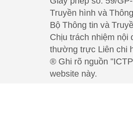
Giấy phép số: 59/GP
Truyền hình và Thông 
Bộ Thông tin và Truy
Chịu trách nhiệm nội 
thường trực Liên chi h
® Ghi rõ nguồn "ICTPr
website này.