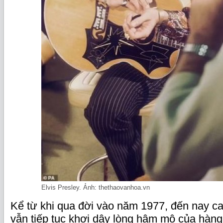
Elvis Presley. Ảnh: thethaovanhoa.vn
Kể từ khi qua đời vào năm 1977, đến nay ca 
vẫn tiếp tục khơi dậy lòng hâm mộ của hàng