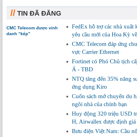
//
TIN ĐÃ ĐĂNG
FedEx hỗ trợ các nhà xuất
CMC Telecom được vinh
danh “kép”
yêu cầu mới của Hoa Kỳ về
CMC Telecom đáp ứng chuẩ
vực Carrier Ethernet
Fortinet có Phó Chủ tịch c
Á - TBD
NTQ tăng đến 35% năng suấ
ứng dụng Kiro
Cuốn sách mở chuyến du hà
ngôi nhà của chính bạn
Huy động 320 triệu USD tr
H, Airwallex được định giá
Bưu điện Việt Nam: Cầu nối