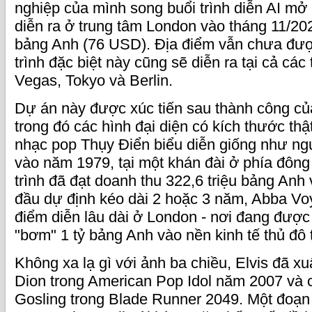
nghiệp của mình song buổi trình diễn AI mở
diễn ra ở trung tâm London vào tháng 11/202
bảng Anh (76 USD). Địa điểm vẫn chưa đư
trình đặc biệt này cũng sẽ diễn ra tại cả cá
Vegas, Tokyo và Berlin.
Dự án này được xúc tiến sau thành công c
trong đó các hình đại diện có kích thước th
nhạc pop Thụy Điển biểu diễn giống như ng
vào năm 1979, tại một khán đài ở phía đô
trình đã đạt doanh thu 322,6 triệu bảng An
đầu dự định kéo dài 2 hoặc 3 năm, Abba Vo
điểm diễn lâu dài ở London - nơi đang được
"bơm" 1 tỷ bảng Anh vào nền kinh tế thủ đô 
Không xa lạ gì với ảnh ba chiều, Elvis đã xu
Dion trong American Pop Idol năm 2007 và 
Gosling trong Blade Runner 2049. Một đoạn