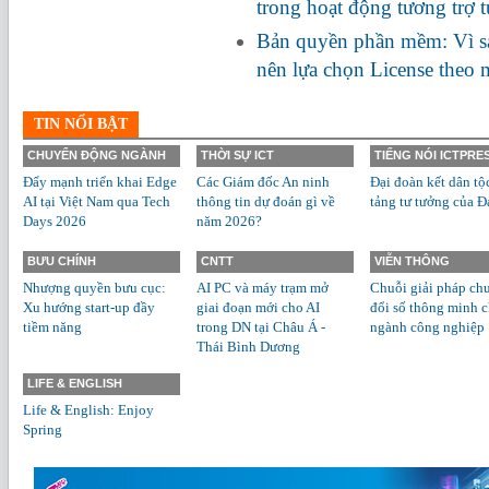
trong hoạt động tương trợ 
Bản quyền phần mềm: Vì s
nên lựa chọn License theo
TIN NỔI BẬT
CHUYỂN ĐỘNG NGÀNH
THỜI SỰ ICT
TIẾNG NÓI ICTPRE
Đẩy mạnh triển khai Edge
Các Giám đốc An ninh
Đại đoàn kết dân tộ
AI tại Việt Nam qua Tech
thông tin dự đoán gì về
tảng tư tưởng của Đ
Days 2026
năm 2026?
BƯU CHÍNH
CNTT
VIỄN THÔNG
Nhượng quyền bưu cục:
AI PC và máy trạm mở
Chuỗi giải pháp ch
Xu hướng start-up đầy
giai đoạn mới cho AI
đổi số thông minh 
tiềm năng
trong DN tại Châu Á -
ngành công nghiệp
Thái Bình Dương
LIFE & ENGLISH
Life & English: Enjoy
Spring