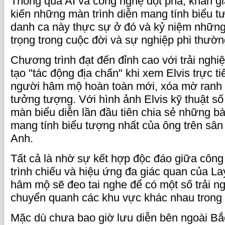
Thông qua AI và công nghệ đột phá, khán gi
kiến những màn trình diễn mang tính biểu t
danh ca này thực sự ở đó và kỷ niệm nhữn
trọng trong cuộc đời và sự nghiệp phi thườn
Chương trình đạt đến đỉnh cao với trải nghi
tạo "tác động địa chấn" khi xem Elvis trực t
người hâm mộ hoàn toàn mới, xóa mờ ranh g
tưởng tượng. Với hình ảnh Elvis kỹ thuật số 
màn biểu diễn lần đầu tiên chia sẻ những b
mang tính biểu tượng nhất của ông trên sâ
Anh.
Tất cả là nhờ sự kết hợp độc đáo giữa công
trình chiếu và hiệu ứng đa giác quan của La
hâm mộ sẽ đeo tai nghe để có một số trải n
chuyển quanh các khu vực khác nhau trong 
Mặc dù chưa bao giờ lưu diễn bên ngoài Bắ