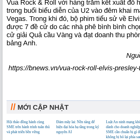
Vua Rock & Roll với hàng trăm kết xuất đồ 
trong buổi biểu diễn của U2 vào đêm khai 
Vegas. Trong khi đó, bộ phim tiểu sử về El
được 7 đề cử do các nhà phê bình bình chọ
cử giải Quả cầu Vàng và đạt doanh thu phòn
bảng Anh.
Ngu
https://bnews.vn/vua-rock-roll-elvis-presley-
//
MỚI CẬP NHẬT
Hội thảo đồng hành cùng
Đám mây lai: Nền tảng để
Luật An ninh mạng kh
SME trên hành trình tuân thủ
hiện đại hóa hạ tầng trong kỷ
dành cho doanh nghiệp
và phát triển bền vững
nguyên AI
SME cần chuẩn bị gì đ
không bị bỏ lại phía sa