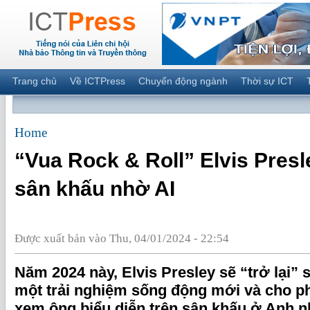
Trang chủ
Về ICTPress
Chuyển động ngành
Thời sự ICT
Home
“Vua Rock & Roll” Elvis Presle
sân khấu nhờ AI
Được xuất bản vào Thu, 04/01/2024 - 22:54
Năm 2024 này, Elvis Presley sẽ “trở lại”
một trải nghiệm sống động mới và cho 
xem ông biểu diễn trên sân khấu ở Anh n