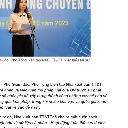
 đốc, Phó Tổng biên tập NXB TT&TT phát biểu tại sự
 - Phó Giám đốc, Phó Tổng biên tập Nhà xuất bản TT&TT
 cá nhân và việc tuân thủ pháp luật của DN trước sự phát
t số quốc gia đã xây dựng thành công những cơ chế bảo vệ
g qua luật pháp, trong khi nhiều khu vực và quốc gia khác
p luật về vấn đề này”.
t thực đó, Nhà xuất bản TT&TTđã cho ra mắt cuốn sách
t bảo vệ dữ liệu cá nhân - Hoạt động tuân thủ của doanh