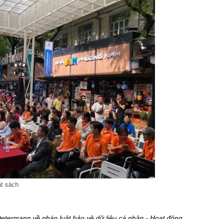
ắt sách
etermann về pháp luật bảo vệ dữ liệu cá nhân - Hoạt động