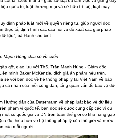
iả Lothar Determand - giáo sư luật đã làm việc và giảng dạy
iệu quốc tế, luật thương mại và sở hữu trí tuệ, luật máy
y định pháp luật mới về quyền riêng tư, giúp người đọc
ìn thực tế, định hình các câu hỏi và đề xuất các giải pháp
dữ liệu”, bà Hạnh cho biết.
ần Mạnh Hùng chia sẻ về cuốn
gặp gỡ, giao lưu với ThS. Trần Mạnh Hùng - Giám đốc
Liên minh Baker McKenzie, dịch giả ấn phẩm nêu trên.
 sẻ với bạn đọc về hệ thống pháp lý tại Việt Nam về bảo
liệu cá nhân của mỗi công dân, tổng quan vấn đề bảo vệ dữ
.
ẩm Hướng dẫn của Determann về pháp luật bảo vệ dữ liệu
rên phạm vi quốc tế, bạn đọc sẽ được cung cấp các ví dụ
g một số quốc gia và DN trên toàn thế giới có khả năng gặp
Qua đó, hiểu hơn về hệ thống pháp lý của thế giới và nước
hân của mỗi người.