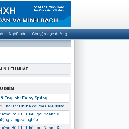
nh
Nghề báo
Chuyện dọc đường
M NHIỀU NHẤT
U ĐIỂM
 & English: Enjoy Spring
 & English: Online courses are rising
trưởng Bộ TTTT kêu gọi Ngành ICT
động vì người nghèo
trưởng Bộ TTTT kêu gọi Ngành ICT