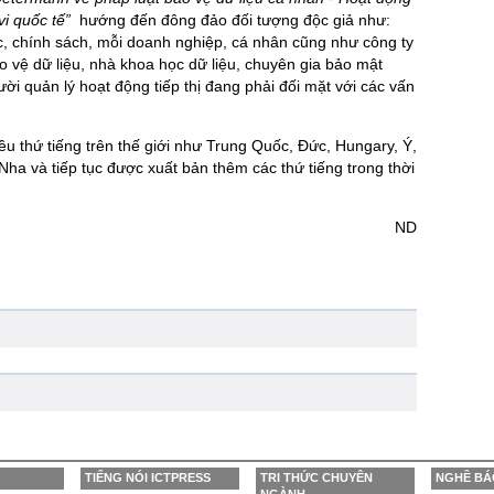
i quốc tế”
hướng đến đông đảo đối tượng độc giả như:
c, chính sách, mỗi doanh nghiệp, cá nhân cũng như công ty
o vệ dữ liệu, nhà khoa học dữ liệu, chuyên gia bảo mật
ười quản lý hoạt động tiếp thị đang phải đối mặt với các vấn
u thứ tiếng trên thế giới như Trung Quốc, Đức, Hungary, Ý,
a và tiếp tục được xuất bản thêm các thứ tiếng trong thời
ND
TIẾNG NÓI ICTPRESS
TRI THỨC CHUYÊN
NGHỀ BÁ