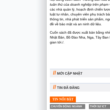
tuân thủ của doanh nghiệp trên phạm v
các nhà quản lý, hoạch định chiến lượ
luật tư nhân, chuyên viên phụ trách bả
thông tin, nhà phát triển sản phẩm, ng
đề về bảo mật và an ninh dữ liệu.
Cuốn sách đã được xuất bản bằng nhiề
Nhật Bản, Bồ Đào Nha, Nga, Tây Ban Nh
gian tới./.
//
MỚI CẬP NHẬT
//
TIN ĐÃ ĐĂNG
TIN NỔI BẬT
CHUYỂN ĐỘNG NGÀNH
THỜI SỰ ICT