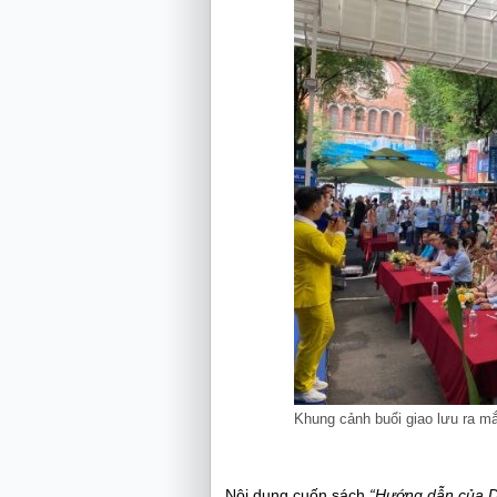
Khung cảnh buổi giao lưu ra m
Nội dung cuốn sách
“Hướng dẫn của D