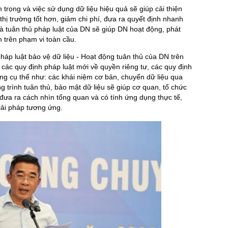
 trọng và việc sử dụng dữ liệu hiệu quả sẽ giúp cải thiện
thị trường tốt hơn, giảm chi phí, đưa ra quyết định nhanh
 và tuân thủ pháp luật của DN sẽ giúp DN hoạt động, phát
n trên phạm vi toàn cầu.
p luật bảo vệ dữ liệu - Hoạt động tuân thủ của DN trên
 các quy định pháp luật mới về quyền riêng tư, các quy định
ung cụ thể như: các khái niệm cơ bản, chuyển dữ liệu qua
ng trình tuân thủ, bảo mật dữ liệu sẽ giúp cơ quan, tổ chức
đưa ra cách nhìn tổng quan và có tính ứng dụng thực tế,
giải pháp tương ứng.