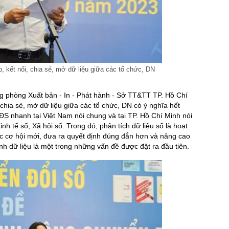
p, kết nối, chia sẻ, mở dữ liệu giữa các tổ chức, DN
ng phòng Xuất bản - In - Phát hành - Sở TT&TT TP. Hồ Chí
 chia sẻ, mở dữ liệu giữa các tổ chức, DN có ý nghĩa hết
CĐS nhanh tại Việt Nam nói chung và tại TP. Hồ Chí Minh nói
inh tế số, Xã hội số. Trong đó, phân tích dữ liệu số là hoạt
ác cơ hội mới, đưa ra quyết định đúng đắn hơn và nâng cao
nh dữ liệu là một trong những vấn đề được đặt ra đầu tiên.