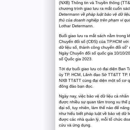
(NXB) Thông tin và Truyền thông (TT&
chương trình giao lưu ra mắt cuốn sác
Determann về pháp luật bảo vệ dữ liệ
thủ của doanh nghiệp trên phạm vi qu
Lothar Determann.
Buổi giao lưu ra mắt sách nằm trong k
Chuyển đổi số (CĐS) của TP.HCM với 
dữ liệu số, thành công chuyển đổi số
Ngày Chuyển đổi số quốc gia 10/10/2
số Quốc gia 2023.
Tới dự buổi giao lưu có đại diện Ban 
ủy TP. HCM, Lãnh đạo Sở TT&TT TP.
NXB TT&TT cùng đại diện một số cơ q
đông đảo bạn đọc.
Ngày nay, việc bảo vệ dữ liệu cá nhâ
được nhiều sự quan tâm trong xu thế p
đại số, tuy nhiên, làm thế nào để nân
như hiểu biết pháp luật về bảo vệ dữ l
được các nhà quản lý, mỗi tổ chức do
cứu và ứng dụng.