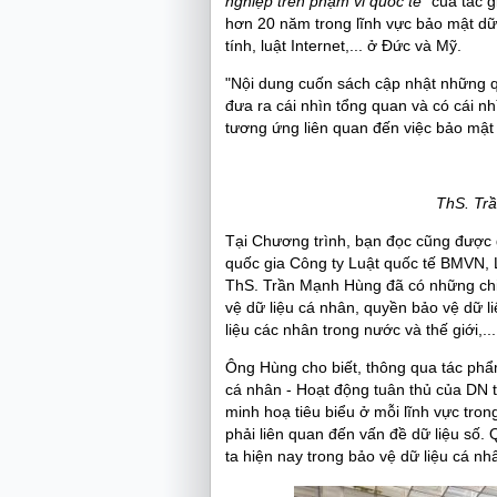
nghiệp trên phạm vi quốc tế”
của tác g
hơn 20 năm trong lĩnh vực bảo mật dữ l
tính, luật Internet,... ở Đức và Mỹ.
"Nội dung cuốn sách cập nhật những qu
đưa ra cái nhìn tổng quan và có cái nh
tương ứng liên quan đến việc bảo mật 
ThS. Tr
Tại Chương trình, bạn đọc cũng được 
quốc gia Công ty Luật quốc tế BMVN, 
ThS. Trần Mạnh Hùng đã có những chia
vệ dữ liệu cá nhân, quyền bảo vệ dữ 
liệu các nhân trong nước và thế giới,...
Ông Hùng cho biết, thông qua tác ph
cá nhân - Hoạt động tuân thủ của DN t
minh hoạ tiêu biểu ở mỗi lĩnh vực tron
phải liên quan đến vấn đề dữ liệu số. 
ta hiện nay trong bảo vệ dữ liệu cá n