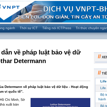
ộng ngành
Thời sự ICT
Tiếng nói ICTPress
Tri thức chuyên ngà
dẫn về pháp luật bảo vệ dữ
//
XE
othar Determann
//
TIÊ
Life
a Determann về pháp luật bảo vệ dữ liệu - Hoạt động
Life
m vi quốc tế”.
Bộ 
hành 
 Hồ Chí Minh, Sở
Nhà xuất bản
Bộ 