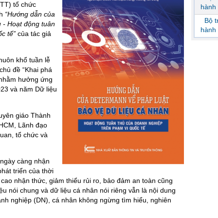
TT) tổ chức
hành 
h
“Hướng dẫn của
Bộ 
u - Hoạt động tuân
hành 
ốc tế”
của tác giả
huôn khổ tuần lễ
chủ đề “Khai phá
” nhằm hưởng ứng
023 và năm Dữ liệu
Tuyên giáo Thành
 HCM, Lãnh đạo
uan, tổ chức và
n ngày càng nhận
hát triển của thời
g cao nhận thức, giảm thiểu rủi ro, bảo đảm an toàn cũng
iệu nói chung và dữ liệu cá nhân nói riêng vẫn là nội dung
anh nghiệp (DN), cá nhân không ngừng tìm hiểu, nghiên