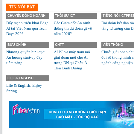
TIN NỔI BẬT
CHUYỂN ĐỘNG NGÀNH
THỜI SỰ ICT
TIẾNG NÓI ICTPRE
Đẩy mạnh triển khai Edge
Các Giám đốc An ninh
Đại đoàn kết dân tộ
AI tại Việt Nam qua Tech
thông tin dự đoán gì về
tảng tư tưởng của Đ
Days 2026
năm 2026?
BƯU CHÍNH
CNTT
VIỄN THÔNG
Nhượng quyền bưu cục:
AI PC và máy trạm mở
Chuỗi giải pháp ch
Xu hướng start-up đầy
giai đoạn mới cho AI
đổi số thông minh 
tiềm năng
trong DN tại Châu Á -
ngành công nghiệp
Thái Bình Dương
LIFE & ENGLISH
Life & English: Enjoy
Spring