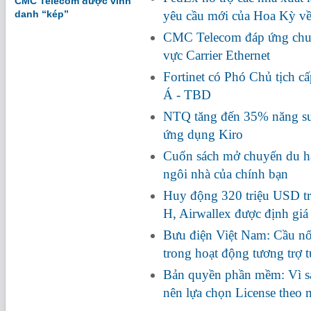
CMC Telecom được vinh
danh “kép”
yêu cầu mới của Hoa Kỳ về
CMC Telecom đáp ứng chuẩ
vực Carrier Ethernet
Fortinet có Phó Chủ tịch c
Á - TBD
NTQ tăng đến 35% năng suấ
ứng dụng Kiro
Cuốn sách mở chuyến du hà
ngôi nhà của chính bạn
Huy động 320 triệu USD tr
H, Airwallex được định giá
Bưu điện Việt Nam: Cầu nối
trong hoạt động tương trợ 
Bản quyền phần mềm: Vì s
nên lựa chọn License theo