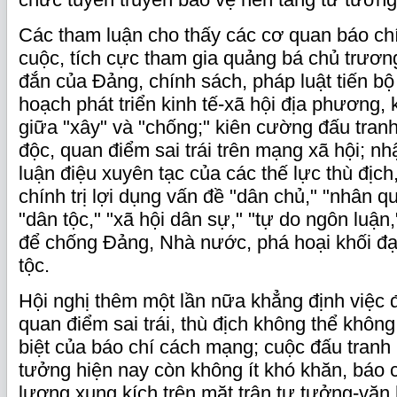
Các tham luận cho thấy các cơ quan báo ch
cuộc, tích cực tham gia quảng bá chủ trươn
đắn của Đảng, chính sách, pháp luật tiến b
hoạch phát triển kinh tế-xã hội địa phương, 
giữa "xây" và "chống;" kiên cường đấu tranh
độc, quan điểm sai trái trên mạng xã hội; n
luận điệu xuyên tạc của các thế lực thù địch
chính trị lợi dụng vấn đề "dân chủ," "nhân qu
"dân tộc," "xã hội dân sự," "tự do ngôn luận,"
để chống Đảng, Nhà nước, phá hoại khối đạ
tộc.
Hội nghị thêm một lần nữa khẳng định việc 
quan điểm sai trái, thù địch không thể không 
biệt của báo chí cách mạng; cuộc đấu tranh
tưởng hiện nay còn không ít khó khăn, báo c
lượng xung kích trên mặt trận tư tưởng-văn