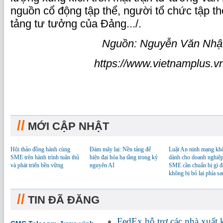
nguồn cổ động tập thể, người tổ chức tập t
tảng tư tưởng của Đảng.../.
Nguồn: Nguyễn Văn Nhậ
https://www.vietnamplus.vn/
//
MỚI CẬP NHẬT
Hội thảo đồng hành cùng
Đám mây lai: Nền tảng để
Luật An ninh mạng kh
SME trên hành trình tuân thủ
hiện đại hóa hạ tầng trong kỷ
dành cho doanh nghiệp
và phát triển bền vững
nguyên AI
SME cần chuẩn bị gì đ
không bị bỏ lại phía sa
//
TIN ĐÃ ĐĂNG
FedEx hỗ trợ các nhà xuất