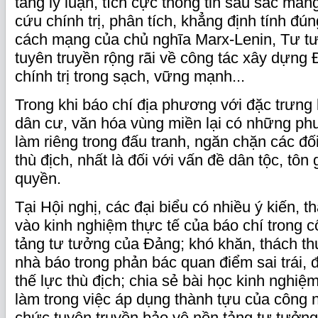
tảng lý luận, tích cực thông tin sâu sắc mản
cứu chính trị, phân tích, khẳng định tính đú
cách mạng của chủ nghĩa Marx-Lenin, Tư t
tuyên truyền rộng rãi về công tác xây dựng
chính trị trong sạch, vững mạnh...
Trong khi báo chí địa phương với đặc trưng k
dân cư, văn hóa vùng miền lại có những p
làm riêng trong đấu tranh, ngăn chặn các đ
thù địch, nhất là đối với vấn đề dân tộc, tôn
quyền.
Tại Hội nghị, các đại biểu có nhiều ý kiến, t
vào kinh nghiệm thực tế của báo chí trong 
tảng tư tưởng của Đảng; khó khăn, thách th
nhà báo trong phản bác quan điểm sai trái, 
thế lực thù địch; chia sẻ bài học kinh nghiệm
làm trong việc áp dụng thành tựu của công n
chức tuyên truyền bảo vệ nền tảng tư tưởn