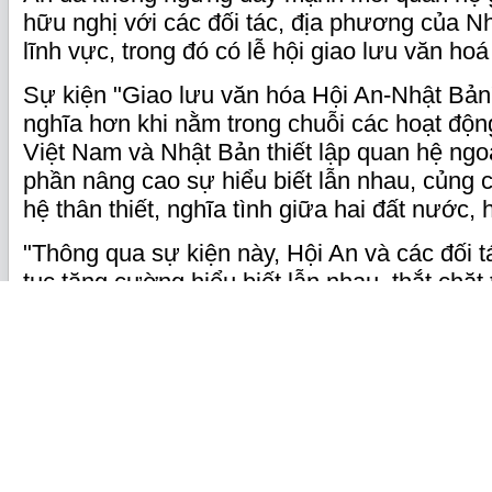
hữu nghị với các đối tác, địa phương của N
lĩnh vực, trong đó có lễ hội giao lưu văn ho
Sự kiện "Giao lưu văn hóa Hội An-Nhật Bản
nghĩa hơn khi nằm trong chuỗi các hoạt độ
Việt Nam và Nhật Bản thiết lập quan hệ ngo
phần nâng cao sự hiểu biết lẫn nhau, củng 
hệ thân thiết, nghĩa tình giữa hai đất nước, 
"Thông qua sự kiện này, Hội An và các đối t
tục tăng cường hiểu biết lẫn nhau, thắt chặt 
nhân dân các địa phương hai nước hướng đế
đẹp", Chủ tịch UBND TP. Hội An cho biết.
https://baochinhphu.vn/chuoi-su-kien-giao-l
nhat-ban-tai-hoi-an-102