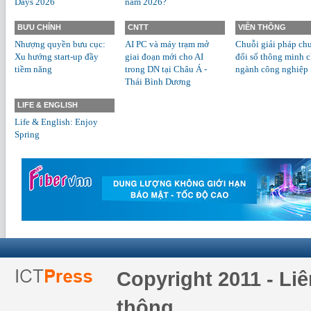
Days 2026
năm 2026?
BƯU CHÍNH
CNTT
VIỄN THÔNG
Nhượng quyền bưu cục:
AI PC và máy trạm mở
Chuỗi giải pháp ch
Xu hướng start-up đầy
giai đoạn mới cho AI
đổi số thông minh 
tiềm năng
trong DN tại Châu Á -
ngành công nghiệp
Thái Bình Dương
LIFE & ENGLISH
Life & English: Enjoy
Spring
Copyright 2011 - Li
thông.