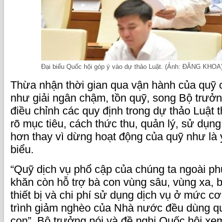
Đại biểu Quốc hội góp ý vào dự thảo Luật. (Ảnh: ĐĂNG KHOA
Thừa nhận thời gian qua vận hành của quỹ c
như giải ngân chậm, tồn quỹ, song Bộ trưởn
điều chỉnh các quy định trong dự thảo Luật
rõ mục tiêu, cách thức thu, quản lý, sử dụng
hơn thay vì dừng hoạt động của quỹ như là ý
biểu.
“Quỹ dịch vụ phổ cập của chúng ta ngoài p
khăn còn hỗ trợ bà con vùng sâu, vùng xa, bi
thiết bị và chi phí sử dụng dịch vụ ở mức 
trình giảm nghèo của Nhà nước đều dùng qu
con”, Bộ trưởng nói và đề nghị Quốc hội xem