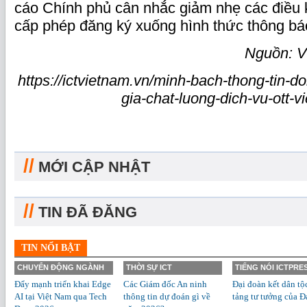
cáo Chính phủ cân nhắc giảm nhẹ các điều 
cấp phép đăng ký xuống hình thức thông báo
Nguồn: V
https://ictvietnam.vn/minh-bach-thong-tin-d
gia-chat-luong-dich-vu-ott-
//
MỚI CẬP NHẬT
//
TIN ĐÃ ĐĂNG
TIN NỔI BẬT
CHUYỂN ĐỘNG NGÀNH
THỜI SỰ ICT
TIẾNG NÓI ICTPRE
Đẩy mạnh triển khai Edge
Các Giám đốc An ninh
Đại đoàn kết dân tộ
AI tại Việt Nam qua Tech
thông tin dự đoán gì về
tảng tư tưởng của Đ