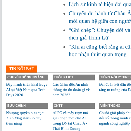
Lịch sử kinh tế hiện đại qu
Chuyến du hành từ Châu Â
mối quan hệ giữa con người
“Ghi chép”: Chuyện đời và 
dịch giả Trịnh Lữ
“Khi ai cũng biết rằng ai c
học nhận thức quan trọng
TIN NỔI BẬT
CHUYỂN ĐỘNG NGÀNH
THỜI SỰ ICT
TIẾNG NÓI ICTPRE
Đẩy mạnh triển khai Edge
Các Giám đốc An ninh
Đại đoàn kết dân tộ
AI tại Việt Nam qua Tech
thông tin dự đoán gì về
tảng tư tưởng của Đ
Days 2026
năm 2026?
BƯU CHÍNH
CNTT
VIỄN THÔNG
Nhượng quyền bưu cục:
AI PC và máy trạm mở
Chuỗi giải pháp ch
Xu hướng start-up đầy
giai đoạn mới cho AI
đổi số thông minh 
tiềm năng
trong DN tại Châu Á -
ngành công nghiệp
Thái Bình Dương