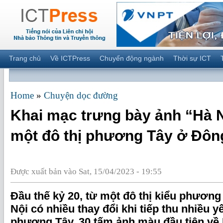
Trang chủ
Về ICTPress
Chuyển động ngành
Thời sự ICT
Home
»
Chuyện dọc đường
Khai mạc trưng bày ảnh “Hà 
một đô thị phương Tây ở Đô
Được xuất bản vào Sat, 15/04/2023 - 19:55
Đầu thế kỷ 20, từ một đô thị kiểu phương
Nội có nhiều thay đổi khi tiếp thu nhiều y
phương Tây. 30 tấm ảnh màu đầu tiên v