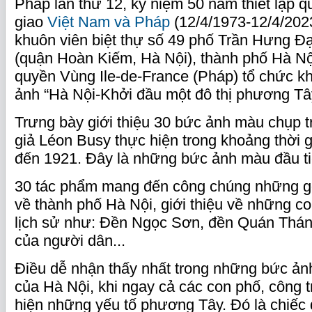
Pháp lần thứ 12, kỷ niệm 50 năm thiết lập q
giao
Việt Nam và Pháp
(12/4/1973-12/4/2023)
khuôn viên biệt thự số 49 phố Trần Hưng Đ
(quận Hoàn Kiếm, Hà Nội), thành phố Hà Nộ
quyền Vùng Ile-de-France (Pháp) tổ chức k
ảnh “Hà Nội-Khởi đầu một đô thị phương T
Trưng bày giới thiệu 30 bức ảnh màu chụp t
giả Léon Busy thực hiện trong khoảng thời 
đến 1921. Đây là những bức ảnh màu đầu ti
30 tác phẩm mang đến công chúng những g
về thành phố Hà Nội, giới thiệu về những co
lịch sử như: Đền Ngọc Sơn, đền Quán Thán
của người dân...
Điều dễ nhận thấy nhất trong những bức ản
của Hà Nội, khi ngay cả các con phố, công t
hiện những yếu tố phương Tây. Đó là chiếc