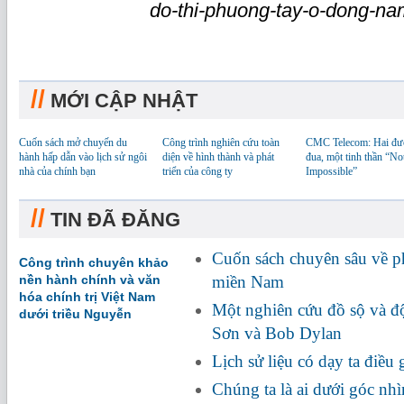
do-thi-phuong-tay-o-dong-na
//
MỚI CẬP NHẬT
Cuốn sách mở chuyến du
Công trình nghiên cứu toàn
CMC Telecom: Hai đư
hành hấp dẫn vào lịch sử ngôi
diện về hình thành và phát
đua, một tinh thần “No
nhà của chính bạn
triển của công ty
Impossible”
//
TIN ĐÃ ĐĂNG
Cuốn sách chuyên sâu về 
Công trình chuyên khảo
nền hành chính và văn
miền Nam
hóa chính trị Việt Nam
Một nghiên cứu đồ sộ và đ
dưới triều Nguyễn
Sơn và Bob Dylan
Lịch sử liệu có dạy ta điều 
Chúng ta là ai dưới góc n