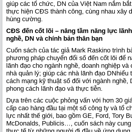
giúp các tổ chức, DN của Việt Nam nắm bắt
thực hiện CĐS thành công, cùng nhau xây 
hùng cường.
CĐS
đến cốt lõi – nâng tầm năng lực lãn
nghề, DN và chính bản thân bạn
Cuốn sách của tác giả Mark Raskino trình 
phương pháp chuyển đổi số đến cốt lõi để 
lãnh đạo cho ngành nghề, doanh nghiệp và 
nhà quản lý; giúp các nhà lãnh đạo DNhiểu 
cách mạng kỹ thuật số đối với ngành nghề
phong cách lãnh đạo và thực tiễn.
Dựa trên các cuộc phỏng vấn với hơn 30 gi
cấp cao hàng đầu tại một số công ty và tổ 
lực nhất thế giới, bao gồm GE, Ford, Tory B
McDonalds, Publicis…, cuốn sách này cung 
thực tế từ những người đi đầu về ứng dụng 