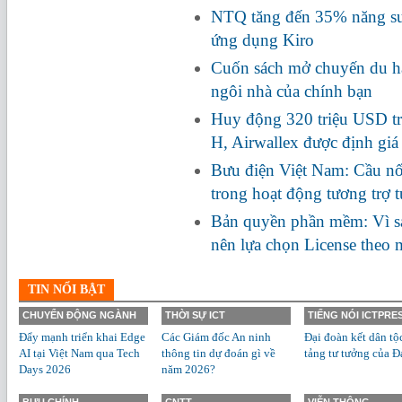
NTQ tăng đến 35% năng suấ
ứng dụng Kiro
Cuốn sách mở chuyến du hà
ngôi nhà của chính bạn
Huy động 320 triệu USD tr
H, Airwallex được định giá
Bưu điện Việt Nam: Cầu nối
trong hoạt động tương trợ 
Bản quyền phần mềm: Vì s
nên lựa chọn License theo
TIN NỔI BẬT
CHUYỂN ĐỘNG NGÀNH
THỜI SỰ ICT
TIẾNG NÓI ICTPRE
Đẩy mạnh triển khai Edge
Các Giám đốc An ninh
Đại đoàn kết dân tộ
AI tại Việt Nam qua Tech
thông tin dự đoán gì về
tảng tư tưởng của Đ
Days 2026
năm 2026?