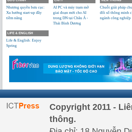
BƯU CHÍNH
CNTT
VIỄN THÔNG
Nhượng quyền bưu cục:
AI PC và máy trạm mở
Chuỗi giải pháp ch
Xu hướng start-up đầy
giai đoạn mới cho AI
đổi số thông minh 
tiềm năng
trong DN tại Châu Á -
ngành công nghiệp
Thái Bình Dương
LIFE & ENGLISH
Life & English: Enjoy
Spring
Copyright 2011 - Li
thông.
Địa chỉ: 18 Nguyễn Du