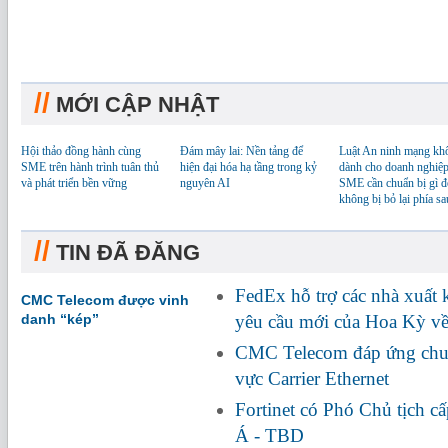
//
MỚI CẬP NHẬT
Hội thảo đồng hành cùng
Đám mây lai: Nền tảng để
Luật An ninh mạng kh
SME trên hành trình tuân thủ
hiện đại hóa hạ tầng trong kỷ
dành cho doanh nghiệp
và phát triển bền vững
nguyên AI
SME cần chuẩn bị gì đ
không bị bỏ lại phía sa
//
TIN ĐÃ ĐĂNG
FedEx hỗ trợ các nhà xuất
CMC Telecom được vinh
danh “kép”
yêu cầu mới của Hoa Kỳ về
CMC Telecom đáp ứng chuẩ
vực Carrier Ethernet
Fortinet có Phó Chủ tịch c
Á - TBD