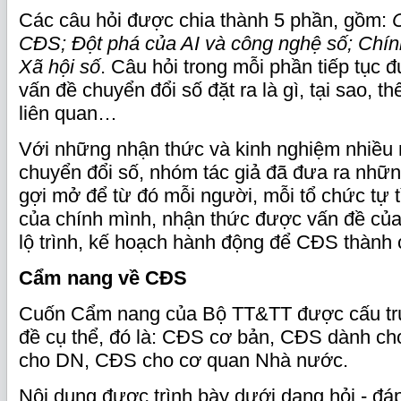
Các câu hỏi được chia thành 5 phần, gồm:
CĐS; Đột phá của AI và công nghệ số; Chính
Xã hội số
. Câu hỏi trong mỗi phần tiếp tục
vấn đề chuyển đổi số đặt ra là gì, tại sao, th
liên quan…
Với những nhận thức và kinh nghiệm nhiều 
chuyển đổi số, nhóm tác giả đã đưa ra những
gợi mở để từ đó mỗi người, mỗi tổ chức tự tì
của chính mình, nhận thức được vấn đề củ
lộ trình, kế hoạch hành động để CĐS thành 
Cẩm
nang về CĐS
Cuốn Cẩm nang của Bộ TT&TT được cấu trú
đề cụ thể, đó là: CĐS cơ bản, CĐS dành c
cho DN, CĐS cho cơ quan Nhà nước.
Nội dung được trình bày dưới dạng hỏi - đá