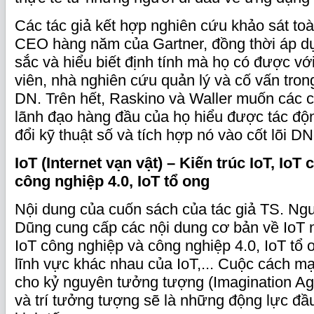
Các tác giả kết hợp nghiên cứu khảo sát to
CEO hàng năm của Gartner, đồng thời áp dụ
sắc và hiểu biết định tính mà họ có được vớ
viên, nhà nghiên cứu quản lý và cố vấn tron
DN. Trên hết, Raskino và Waller muốn các c
lãnh đạo hàng đầu của họ hiểu được tác độ
đổi kỹ thuật số và tích hợp nó vào cốt lõi D
IoT
(Internet vạn vật) – Kiến trúc IoT, IoT
công nghiệp 4.0, IoT tổ ong
Nội dung của cuốn sách của tác giả TS. N
Dũng cung cấp các nội dung cơ bản về IoT nh
IoT công nghiệp và công nghiệp 4.0, IoT tổ 
lĩnh vực khác nhau của IoT,... Cuộc cách 
cho kỷ nguyên tưởng tượng (Imagination Age
và trí tưởng tượng sẽ là những động lực đầu 