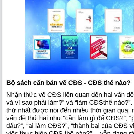
Bộ
sách căn bản về CĐS - CĐS thế nào?
Nhận thức về CĐS liên quan đến hai vấn đề 
và vì sao phải làm?” và “làm CĐSthế nào?”.
thứ nhất được nói đến nhiều thời gian qua,
vấn đề thứ hai như “cần làm gì để CĐS?”, “p
đâu?”, “ai làm CĐS?”, “thành bại của CĐS vì
việc thực hiện CĐS thế nào?”… vẫn đang rất