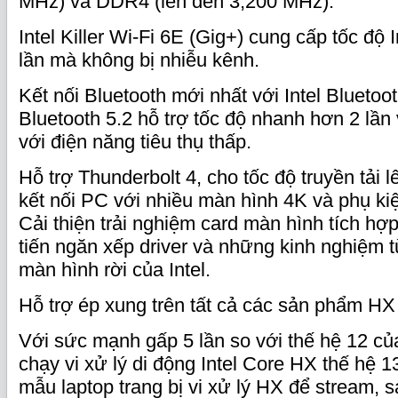
MHz) và DDR4 (lên đến 3,200 MHz).
Intel Killer Wi-Fi 6E (Gig+) cung cấp tốc độ
lần mà không bị nhiễu kênh.
Kết nối Bluetooth mới nhất với Intel Bluetoo
Bluetooth 5.2 hỗ trợ tốc độ nhanh hơn 2 lần v
với điện năng tiêu thụ thấp.
Hỗ trợ Thunderbolt 4, cho tốc độ truyền tải 
kết nối PC với nhiều màn hình 4K và phụ ki
Cải thiện trải nghiệm card màn hình tích hợp
tiến ngăn xếp driver và những kinh nghiệm từ
màn hình rời của Intel.
Hỗ trợ ép xung trên tất cả các sản phẩm HX
Với sức mạnh gấp 5 lần so với thế hệ 12 củ
chạy vi xử lý di động Intel Core HX thế hệ 
mẫu laptop trang bị vi xử lý HX để stream, 