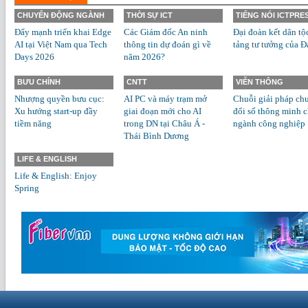
CHUYỂN ĐỘNG NGÀNH
THỜI SỰ ICT
TIẾNG NÓI ICTPRE
Đẩy mạnh triển khai Edge
Các Giám đốc An ninh
Đại đoàn kết dân tộ
AI tại Việt Nam qua Tech
thông tin dự đoán gì về
tảng tư tưởng của Đ
Days 2026
năm 2026?
BƯU CHÍNH
CNTT
VIỄN THÔNG
Nhượng quyền bưu cục:
AI PC và máy trạm mở
Chuỗi giải pháp ch
Xu hướng start-up đầy
giai đoạn mới cho AI
đổi số thông minh 
tiềm năng
trong DN tại Châu Á -
ngành công nghiệp
Thái Bình Dương
LIFE & ENGLISH
Life & English: Enjoy
Spring