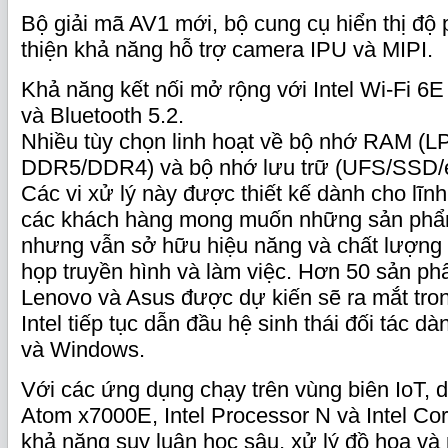
Bộ giải mã AV1 mới, bộ cung cụ hiển thị độ 
thiện khả năng hỗ trợ camera IPU và MIPI.
Khả năng kết nối mở rộng với Intel Wi-Fi 6
và Bluetooth 5.2.
Nhiều tùy chọn linh hoạt về bộ nhớ RAM (
DDR5/DDR4) và bộ nhớ lưu trữ (UFS/SSD
Các vi xử lý này được thiết kế dành cho lĩn
các khách hàng mong muốn những sản phẩm 
nhưng vẫn sở hữu hiệu năng và chất lượng t
họp truyền hình và làm việc. Hơn 50 sản phẩ
Lenovo và Asus được dự kiến sẽ ra mắt tro
Intel tiếp tục dẫn đầu hệ sinh thái đối tác
và Windows.
Với các ứng dụng chạy trên vùng biên IoT, dò
Atom x7000E, Intel Processor N và Intel Co
khả năng suy luận học sâu, xử lý đồ họa và