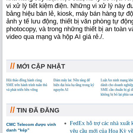
vi xử lý tiết kiệm điện. Những vi xử lý này 
bảng hiệu bán lẻ, kiosk, máy bán hàng tự độn
ảnh y tế lưu động, thiết bị văn phòng tự độ
photocopy, và trong những thiết bị an toàn 
video qua mạng và hộp AI giá rẻ./.
//
MỚI CẬP NHẬT
Hội thảo đồng hành cùng
Đám mây lai: Nền tảng để
Luật An ninh mạng kh
SME trên hành trình tuân thủ
hiện đại hóa hạ tầng trong kỷ
dành cho doanh nghiệp
và phát triển bền vững
nguyên AI
SME cần chuẩn bị gì đ
không bị bỏ lại phía sa
//
TIN ĐÃ ĐĂNG
FedEx hỗ trợ các nhà xuất
CMC Telecom được vinh
danh “kép”
yêu cầu mới của Hoa Kỳ về