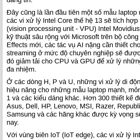
Đây cũng là lần đầu tiên một số mẫu laptop 
các vi xử lý Intel Core thế hệ 13 sẽ tích hợp v
(vision processing unit - VPU) Intel Movidius
kỹ thuật sâu rộng với Microsoft trên bộ côn
Effects mới, các tác vụ AI nặng cần thiết ch
streaming ở mức độ chuyên nghiệp sẽ được
đó giảm tải cho CPU và GPU để xử lý nhữn
đa nhiệm.
Ở các dòng H, P và U, những vi xử lý di độ
hiệu năng cho những mẫu laptop mạnh, mỏng
1 và các kiểu dáng khác. Hơn 300 thiết kế đ
Asus, Dell, HP, Lenovo, MSI, Razer, Republ
Samsung và các hãng khác được kỳ vọng sẽ
nay.
Với vùng biên IoT (IoT edge), các vi xử lý In