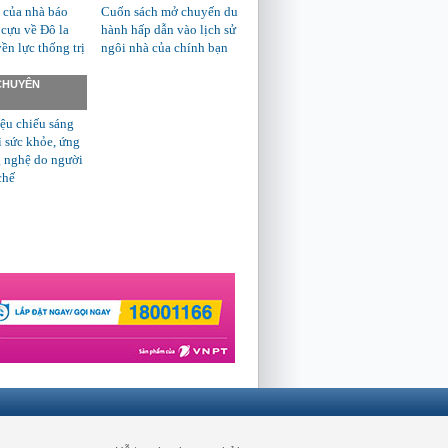
 của nhà báo
Cuốn sách mở chuyến du
 cựu về Đô la
hành hấp dẫn vào lịch sử
n lực thống trị
ngôi nhà của chính bạn
 CHUYÊN
ệu chiếu sáng
ì sức khỏe, ứng
 nghệ do người
chế