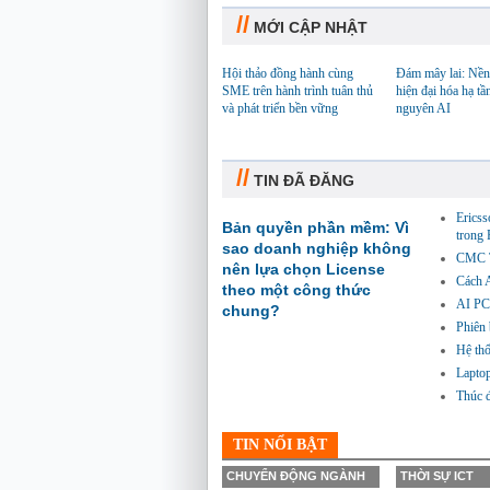
//
MỚI CẬP NHẬT
Hội thảo đồng hành cùng
Đám mây lai: Nền
SME trên hành trình tuân thủ
hiện đại hóa hạ tầ
và phát triển bền vững
nguyên AI
//
TIN ĐÃ ĐĂNG
Ericss
Bản quyền phần mềm: Vì
trong
sao doanh nghiệp không
CMC Te
nên lựa chọn License
Cách A
theo một công thức
AI PC
chung?
Phiên 
Hệ thố
Laptop
Thúc đ
TIN NỔI BẬT
CHUYỂN ĐỘNG NGÀNH
THỜI SỰ ICT