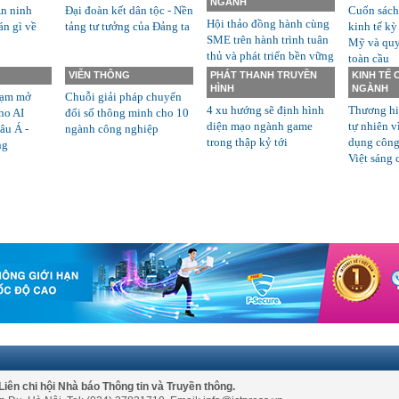
NGÀNH
n ninh
Đại đoàn kết dân tộc - Nền
Cuốn sách
Hội thảo đồng hành cùng
án gì về
tảng tư tưởng của Đảng ta
kinh tế kỳ
SME trên hành trình tuân
Mỹ và quyề
thủ và phát triển bền vững
toàn cầu
VIỄN THÔNG
PHÁT THANH TRUYỀN
KINH TẾ
HÌNH
NGÀNH
rạm mở
Chuỗi giải pháp chuyển
4 xu hướng sẽ định hình
Thương hi
ho AI
đổi số thông minh cho 10
diện mạo ngành game
tự nhiên v
âu Á -
ngành công nghiệp
trong thập kỷ tới
dụng công
ng
Việt sáng 
Liên chi hội Nhà báo Thông tin và Truyền thông.