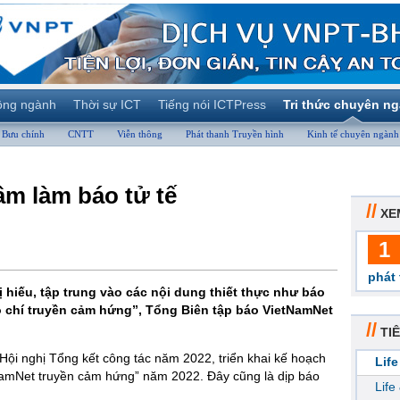
ộng ngành
Thời sự ICT
Tiếng nói ICTPress
Tri thức chuyên n
Bưu chính
CNTT
Viễn thông
Phát thanh Truyền hình
Kinh tế chuyên ngành
âm làm báo tử tế
//
XE
1
phát 
 hiếu, tập trung vào các nội dung thiết thực như báo
áo chí truyền cảm hứng”, Tổng Biên tập báo VietNamNet
//
TIÊ
Hội nghị Tổng kết công tác năm 2022, triển khai kế hoạch
Life
NamNet truyền cảm hứng” năm 2022. Đây cũng là dịp báo
Life