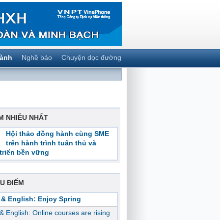
gành
Nghề báo
Chuyện dọc đường
M NHIỀU NHẤT
Hội thảo đồng hành cùng SME
trên hành trình tuân thủ và
triển bền vững
U ĐIỂM
 & English: Enjoy Spring
 & English: Online courses are rising