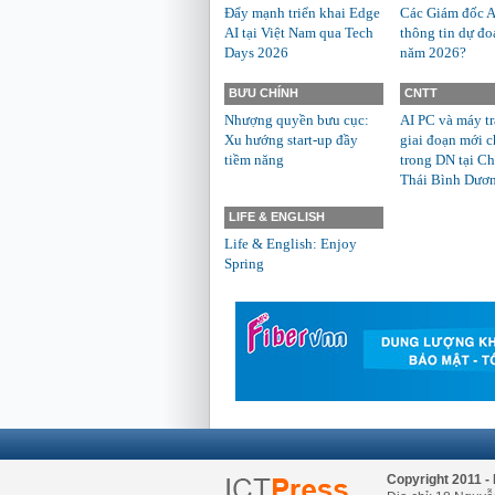
Đẩy mạnh triển khai Edge
Các Giám đốc A
AI tại Việt Nam qua Tech
thông tin dự đo
Days 2026
năm 2026?
BƯU CHÍNH
CNTT
Nhượng quyền bưu cục:
AI PC và máy t
Xu hướng start-up đầy
giai đoạn mới c
tiềm năng
trong DN tại Ch
Thái Bình Dươ
LIFE & ENGLISH
Life & English: Enjoy
Spring
Copyright 2011 - 