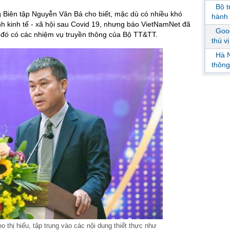
Bộ 
g Biên tập Nguyễn Văn Bá cho biết, mặc dù có nhiều khó
hành 
h kinh tế - xã hội sau Covid 19, nhưng báo VietNamNet đã
Goog
g đó có các nhiệm vụ truyền thông của Bộ TT&TT.
thú v
Hà N
thông
 thị hiếu, tập trung vào các nội dung thiết thực như