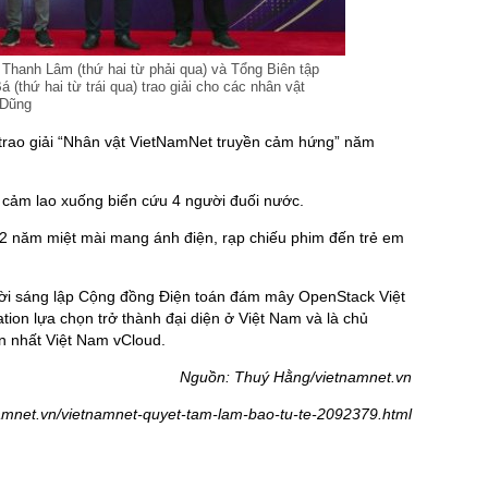
hanh Lâm (thứ hai từ phải qua) và Tổng Biên tập
thứ hai từ trái qua) trao giải cho các nhân vật
 Dũng
 trao giải “Nhân vật VietNamNet truyền cảm hứng” năm
 cảm lao xuống biển cứu 4 người đuối nước.
2 năm miệt mài mang ánh điện, rạp chiếu phim đến trẻ em
ời sáng lập Cộng đồng Điện toán đám mây OpenStack Việt
ion lựa chọn trở thành đại diện ở Việt Nam và là chủ
n nhất Việt Nam vCloud.
Nguồn: Thuý Hằng/vietnamnet.vn
namnet.vn/vietnamnet-quyet-tam-lam-bao-tu-te-2092379.html