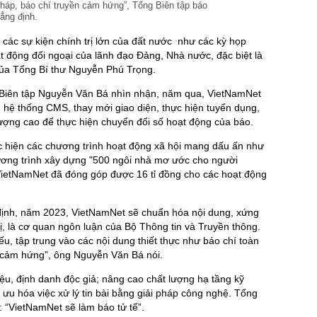
 pháp, báo chí truyền cảm hứng”, Tổng Biên tập báo
ẳng định.
về các sự kiện chính trị lớn của đất nước như các kỳ họp
t động đối ngoại của lãnh đạo Đảng, Nhà nước, đặc biệt là
ủa Tổng Bí thư Nguyễn Phú Trọng.
g Biên tập Nguyễn Văn Bá nhìn nhận, năm qua, VietNamNet
 hệ thống CMS, thay mới giao diện, thực hiện tuyển dụng,
lượng cao để thực hiện chuyển đổi số hoạt động của báo.
ực hiện các chương trình hoạt động xã hội mang dấu ấn như
ương trình xây dựng "500 ngôi nhà mơ ước cho người
ietNamNet đã đóng góp được 16 tỉ đồng cho các hoạt động
ịnh, năm 2023, VietNamNet sẽ chuẩn hóa nội dung, xứng
rị, là cơ quan ngôn luận của Bộ Thông tin và Truyền thông.
u, tập trung vào các nội dung thiết thực như báo chí toàn
n cảm hứng”, ông Nguyễn Văn Bá nói.
ệu, định danh độc giả; nâng cao chất lượng hạ tầng kỹ
i ưu hóa việc xử lý tin bài bằng giải pháp công nghệ. Tổng
 “VietNamNet sẽ làm báo tử tế”.