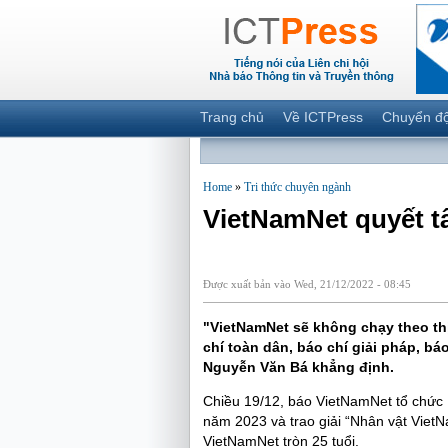
Trang chủ
Về ICTPress
Chuyển đ
Home
»
Tri thức chuyên ngành
VietNamNet quyết t
Được xuất bản vào Wed, 21/12/2022 - 08:45
"VietNamNet sẽ không chạy theo thị
chí toàn dân, báo chí giải pháp, b
Nguyễn Văn Bá khẳng định.
Chiều 19/12, báo VietNamNet tổ chức 
năm 2023 và trao giải “Nhân vật Viet
VietNamNet tròn 25 tuổi.