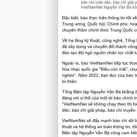
báo chí toàn dân, báo chí giải
VietNamNet Nguyễn Văn Bá kh
Đặc biệt, báo thực hiện thông tin tốt 
Trung ương, Quốc hội; Chính phủ; hoạ
chuyến thăm chính thức Trung Quốc c
Về hạ tầng kỹ thuật, công nghệ, Tổn
đã xây dựng và chuyển đổi thành công
đào tạo đội ngũ nguồn nhân lực chất 
Ngoài ra, báo VietNamNet tiếp tục th
hòa nhạc quốc gia "Điều còn mãi"; ch
nghèo". Năm 2022, bạn đọc của báo V
từ thiện.
Tổng Biên tập Nguyễn Văn Bá khẳng đ
đáng với vị thế của một tờ báo chính t
"VietNamNet sẽ không chạy theo thị hiế
dân, báo chí giải pháp, báo chí truyề
VietNamNet sẽ đẩy mạnh báo chí dữ li
thuật và hệ thống an toàn thông tin, tố
Biên tập Nguyễn Văn Bá cũng cam kết: