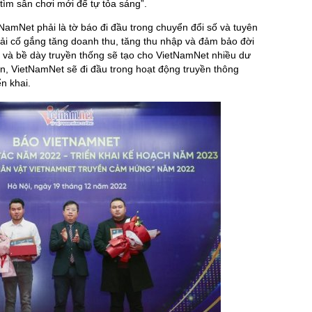
i tìm sân chơi mới để tự tỏa sáng”.
mNet phải là tờ báo đi đầu trong chuyển đổi số và tuyên
hải cố gắng tăng doanh thu, tăng thu nhập và đảm bảo đời
ín và bề dày truyền thống sẽ tạo cho VietNamNet nhiều dư
n, VietNamNet sẽ đi đầu trong hoạt động truyền thông
n khai.