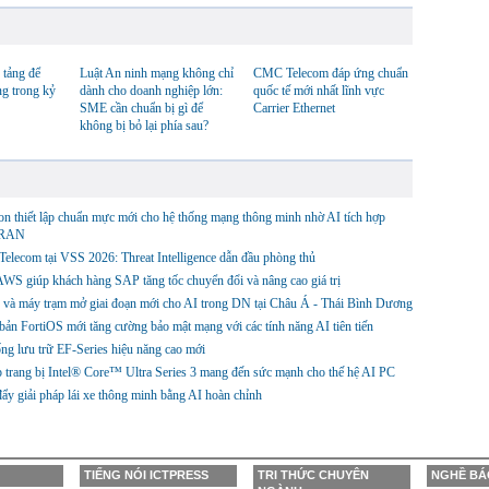
 tảng để
Luật An ninh mạng không chỉ
CMC Telecom đáp ứng chuẩn
ng trong kỷ
dành cho doanh nghiệp lớn:
quốc tế mới nhất lĩnh vực
SME cần chuẩn bị gì để
Carrier Ethernet
không bị bỏ lại phía sau?
on thiết lập chuẩn mực mới cho hệ thống mạng thông minh nhờ AI tích hợp
 RAN
lecom tại VSS 2026: Threat Intelligence dẫn đầu phòng thủ
WS giúp khách hàng SAP tăng tốc chuyển đổi và nâng cao giá trị
 và máy trạm mở giai đoạn mới cho AI trong DN tại Châu Á - Thái Bình Dương
bản FortiOS mới tăng cường bảo mật mạng với các tính năng AI tiên tiến
ng lưu trữ EF-Series hiệu năng cao mới
 trang bị Intel® Core™ Ultra Series 3 mang đến sức mạnh cho thế hệ AI PC
ẩy giải pháp lái xe thông minh bằng AI hoàn chỉnh
TIẾNG NÓI ICTPRESS
TRI THỨC CHUYÊN
NGHỀ BÁ