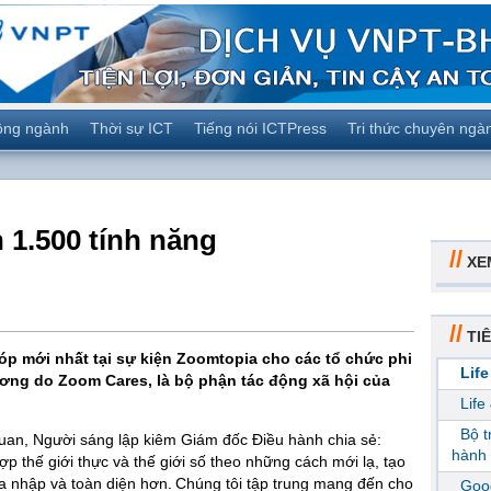
ộng ngành
Thời sự ICT
Tiếng nói ICTPress
Tri thức chuyên ngà
 1.500 tính năng
//
XE
//
TIÊ
p mới nhất tại sự kiện Zoomtopia cho các tổ chức phi
Life
ương do Zoom Cares, là bộ phận tác động xã hội của
Life
Bộ 
uan, Người sáng lập kiêm Giám đốc Điều hành chia sẻ:
hành 
p thế giới thực và thế giới số theo những cách mới lạ, tạo
a nhập và toàn diện hơn. Chúng tôi tập trung mang đến cho
Goog