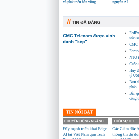
và phát triển bền vững
nguyên AI
//
TIN ĐÃ ĐĂNG
FedEx 
CMC Telecom được vinh
toàn 
danh “kép”
CMC Te
Fortin
NTQ tă
Cuốn s
Huy độ
tỷ US
Bưu đi
pháp
Bản qu
công 
TIN NỔI BẬT
CHUYỂN ĐỘNG NGÀNH
THỜI SỰ ICT
Đẩy mạnh triển khai Edge
Các Giám đốc A
AI tại Việt Nam qua Tech
thông tin dự đo