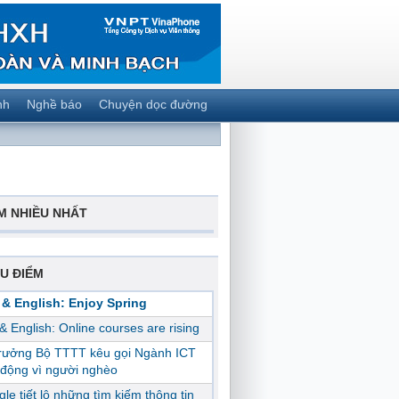
nh
Nghề báo
Chuyện dọc đường
M NHIỀU NHẤT
U ĐIỂM
 & English: Enjoy Spring
 & English: Online courses are rising
trưởng Bộ TTTT kêu gọi Ngành ICT
động vì người nghèo
le tiết lộ những tìm kiếm thông tin