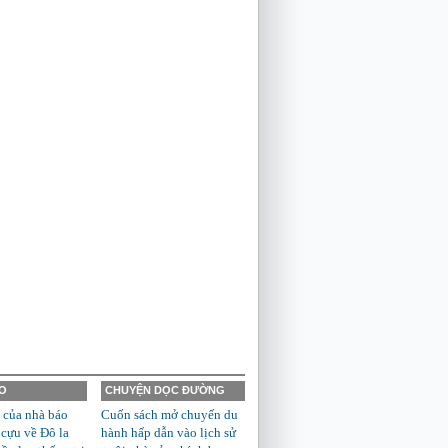
O
CHUYỆN DỌC ĐƯỜNG
 của nhà báo
Cuốn sách mở chuyến du
 cựu về Đô la
hành hấp dẫn vào lịch sử