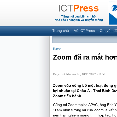
Trang chủ
Về ICTPress
Chuyển đ
Home
Zoom đã ra mắt hơn
Được xuất bản vào Fri, 18/11/2022 - 10:59
Zoom vừa công bố một loạt đóng gó
lợi nhuận tại Châu Á - Thái Bình D
Zoom tiến hành.
Cũng tại Zoomtopica APAC, ông Eric Y
“Tầm nhìn tương lai của Zoom là kết hợ
nên trải nghiệm mang tính hợp tác, hò