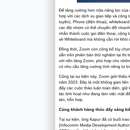
Để tăng cường hơn nữa năng lực của 
hợp với các dịch vụ giao tiếp và cộng
tuyến), Phone (điện thoại), whiteboar
các đội nhóm có thể chuyển đổi nhanh 
nhắn thành cuộc gọi điện thoại, cộng 
sẻ Whiteboard mà không cần rời khỏi
Đồng thời, Zoom còn công bố tùy chọn 
sẵn trên phiên bản thử nghiệm tại thị
với nền tảng Zoom, phù hợp cho nhữn
có nhu cầu tăng cường tính riêng tư tr
Cũng tại sự kiện này, Zoom giới thiệu
năm 2023. Đây là một không gian liên t
đẩy các cuộc thảo luận toàn diện, giữ
tác linh hoạt như đang làm việc mặt đ
tán, hỗn hợp.
Cùng khách hàng thúc đẩy sáng kiế
Tại sự kiện, ông Kapur đã có buổi tra
(Infocomm Media Development Authorit