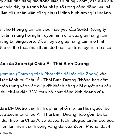
 giàu tính sáng tạo trong việc sử dụng Zoom, các diễn giả
ệc thúc đẩy quá trình hòa nhập số trong cộng đồng, và vai
hiệm của nhân viên cũng như tái định hình tương lai ngành
i chợ không gian làm việc theo yêu cầu Switch (công ty
ị tính năng hội nghị truyền hình cho các gian hàng làm
chung tại Singapore. Điều này sẽ giúp nâng tầm mô hình
đều có thể thoải mái tham dự buổi họp trực tuyến từ bất cứ
i tác của Zoom tại Châu Á - Thái Bình Dương
ramme (Chương trình Phát triển đối tác của Zoom)
vào
i tác kênh tại Châu Á - Thái Bình Dương (không bao gồm
 tập trung vào việc giúp đỡ khách hàng giải quyết nhu cầu
h thu chiếm đến 35% toàn bộ hoạt động kinh doanh của
đưa DMOA trở thành nhà phân phối mới tại Hàn Quốc, bổ
n của Zoom tại Châu Á - Thái Bình Dương, bao gồm Dicker
nds, rhipe tại Châu Á, và Savex Technologies tại Ấn Độ. Sức
 phần làm nên thành công vang dội của Zoom Phone, đạt 4
,5 năm.