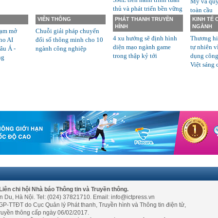
Mỹ và quyề
thủ và phát triển bền vững
toàn cầu
VIỄN THÔNG
PHÁT THANH TRUYỀN
KINH TẾ
HÌNH
NGÀNH
rạm mở
Chuỗi giải pháp chuyển
4 xu hướng sẽ định hình
Thương hi
ho AI
đổi số thông minh cho 10
diện mạo ngành game
tự nhiên v
âu Á -
ngành công nghiệp
trong thập kỷ tới
dụng công
ng
Việt sáng 
Liên chi hội Nhà báo Thông tin và Truyền thông.
n Du, Hà Nội. Tel: (024) 37821710. Email: info@ictpress.vn
GP-TTĐT do Cục Quản lý Phát thanh, Truyền hình và Thông tin điện tử,
ruyền thông cấp ngày 06/02/2017.