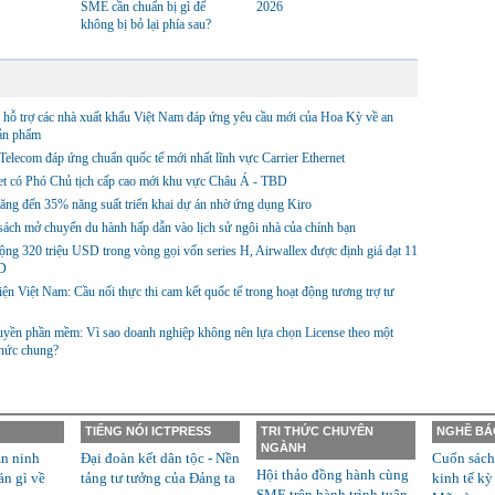
SME cần chuẩn bị gì để
2026
không bị bỏ lại phía sau?
hỗ trợ các nhà xuất khẩu Việt Nam đáp ứng yêu cầu mới của Hoa Kỳ về an
sản phẩm
lecom đáp ứng chuẩn quốc tế mới nhất lĩnh vực Carrier Ethernet
et có Phó Chủ tịch cấp cao mới khu vực Châu Á - TBD
ng đến 35% năng suất triển khai dự án nhờ ứng dụng Kiro
ách mở chuyến du hành hấp dẫn vào lịch sử ngôi nhà của chính bạn
ng 320 triệu USD trong vòng gọi vốn series H, Airwallex được định giá đạt 11
D
ện Việt Nam: Cầu nối thực thi cam kết quốc tế trong hoạt động tương trợ tư
yền phần mềm: Vì sao doanh nghiệp không nên lựa chọn License theo một
thức chung?
TIẾNG NÓI ICTPRESS
TRI THỨC CHUYÊN
NGHỀ BÁ
NGÀNH
n ninh
Đại đoàn kết dân tộc - Nền
Cuốn sách
Hội thảo đồng hành cùng
án gì về
tảng tư tưởng của Đảng ta
kinh tế kỳ
SME trên hành trình tuân