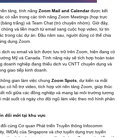
nền tảng, tính năng
Zoom Mail and Calendar
được kết
 tác có sẵn trong các tính năng Zoom Meetings (họp trực
d (bảng trắng) và Team Chat (trò chuyện nhóm). Giờ đây,
chóng và liền mạch từ email sang cuộc họp video, từ tin
tác trong các dự án. Đầu năm sau, người dùng có thể chia
 ứng dụng Zoom.
dịch vụ email và lịch được lưu trữ trên Zoom, hiện đang có
 trường Mỹ và Canada. Tính năng này sẽ tích hợp hoàn toàn
g doanh nghiệp đang thiếu dịch vụ CNTT chuyên dụng và
ong giao tiếp kinh doanh.
 không gian làm việc chung
Zoom Spots
, dự kiến ra mắt
ục có hỗ trợ video, tích hợp với nền tảng Zoom, giúp thúc
 kết nối giữa các đồng nghiệp và mang lại môi trường tương
ối mặt suốt cả ngày cho đội ngũ làm việc theo mô hình phân
n đổi mới tại khu vực
o đổi cùng Cơ quan Phát triển Truyền thông Infocomm
y, IMDA) của Singapore và chợ tuyển dụng trực tuyến