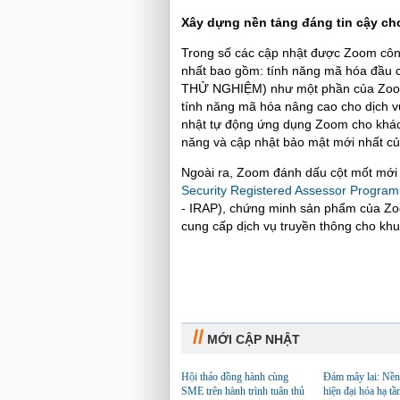
Xây dựng nền tảng đáng tin cậy ch
Trong số các cập nhật được Zoom côn
nhất bao gồm: tính năng mã hóa đầu c
THỬ NGHIỆM) như một phần của Zoom 
tính năng mã hóa nâng cao cho dịch v
nhật tự động ứng dụng Zoom cho khác
năng và cập nhật bảo mật mới nhất 
Ngoài ra, Zoom đánh dấu cột mốt mới
Security Registered Assessor Program
- IRAP), chứng minh sản phẩm của Zo
cung cấp dịch vụ truyền thông cho khu
//
MỚI CẬP NHẬT
Hội thảo đồng hành cùng
Đám mây lai: Nền
SME trên hành trình tuân thủ
hiện đại hóa hạ tầ