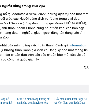
o người dùng trong khu vực
g bố tại Zoomtopia APAC 2022, những dịch vụ bảo mật mới
uối giữa các Người dùng dịch vụ (đang trong giai đoạn
Mail Service (cũng đang trong giai đoạn THỬ NGHIỆM),
ụ thư thoại Zoom Phone cũng như triển khai các bản cập
h hàng doanh nghiệp, giúp người dùng tận dụng các tính
của Zoom.
 nhất của mình bằng việc hoàn thành đánh giá
Information
(Chương trình Đánh giá viên có Đăng ký bảo mật thông tin
om đạt chuẩn dựa trên các tiêu chuẩn bảo mật của Úc để
 vực công tại quốc gia này.
QA
 tảng để
Luật An ninh mạng không chỉ
Đẩy mạnh triển khai Edge AI
ng trong kỷ
dành cho doanh nghiệp lớn:
tại Việt Nam qua Tech Days