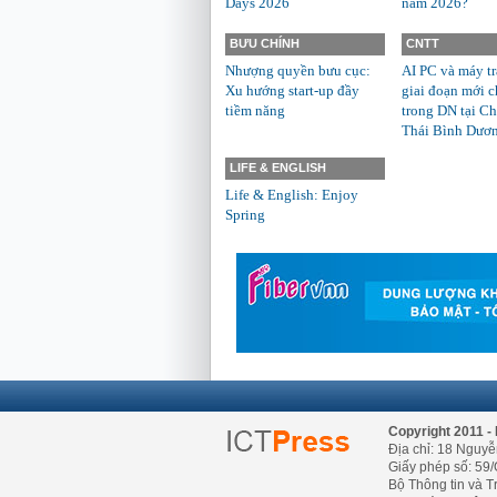
Days 2026
năm 2026?
BƯU CHÍNH
CNTT
Nhượng quyền bưu cục:
AI PC và máy t
Xu hướng start-up đầy
giai đoạn mới c
tiềm năng
trong DN tại Ch
Thái Bình Dươ
LIFE & ENGLISH
Life & English: Enjoy
Spring
Copyright 2011 - 
Địa chỉ: 18 Nguyễ
Giấy phép số: 59/
Bộ Thông tin và T