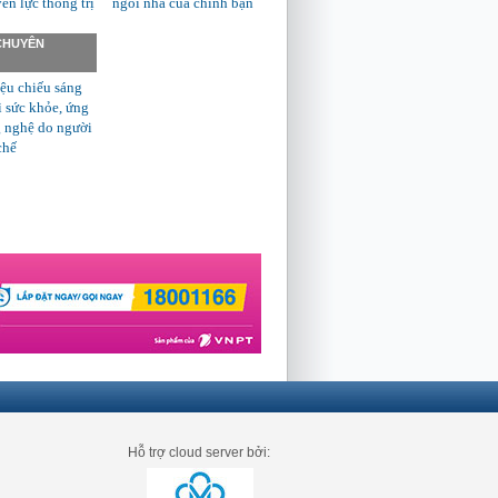
n lực thống trị
ngôi nhà của chính bạn
 CHUYÊN
ệu chiếu sáng
ì sức khỏe, ứng
 nghệ do người
chế
Hỗ trợ cloud server bởi: