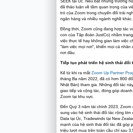
SEEK tại Úc. Nêu bật những trường hợp
đã thảo luận về tầm quan trọng của vi
trò của Zoom trong chuyển đổi trải ng
ngân hàng và nhiều ngành nghề khác.
Đồng thời, Zoom cũng đang hợp tác vớ
con của Tập đoàn JustCo) nhằm trang b
việc thực tế hay không gian làm việc 
"làm việc mọi nơi", khiến mọi cá nhân 
nơi đâu.
Tiếp tục phát triển hệ sinh thái đố
Kể từ khi ra mắt
Zoom Up Partner Prog
tháng Ba năm 2022, đã có hơn 800 đố
Nhật Bản) tham gia. Những đối tác này
giao tiếp và cộng tác, đóng góp doan
Zoom tại khu vực.
Đến Quý 3 năm tài chính 2023, Zoom 
sung vào hệ sinh thái đối tác rộng lớ
Data tại Úc, Tradewinds tại New Zeala
mạnh của hệ sinh thái đối tác đã góp
triệu lượt mua trên toàn cầu chỉ sau 3