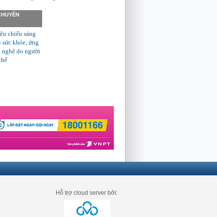
 CHUYÊN
ệu chiếu sáng
ì sức khỏe, ứng
 nghệ do người
chế
Hỗ trợ cloud server bởi: