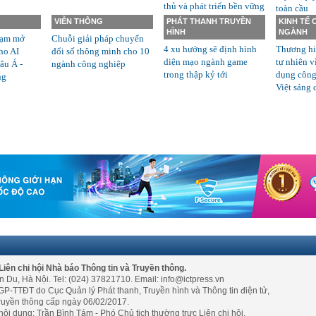
thủ và phát triển bền vững
toàn cầu
VIỄN THÔNG
PHÁT THANH TRUYỀN
KINH TẾ
HÌNH
NGÀNH
rạm mở
Chuỗi giải pháp chuyển
4 xu hướng sẽ định hình
Thương hi
ho AI
đổi số thông minh cho 10
diện mạo ngành game
tự nhiên v
âu Á -
ngành công nghiệp
trong thập kỷ tới
dụng công
ng
Việt sáng 
Liên chi hội Nhà báo Thông tin và Truyền thông.
n Du, Hà Nội. Tel: (024) 37821710. Email: info@ictpress.vn
GP-TTĐT do Cục Quản lý Phát thanh, Truyền hình và Thông tin điện tử,
ruyền thông cấp ngày 06/02/2017.
nội dung: Trần Bình Tám - Phó Chủ tịch thường trực Liên chi hội.