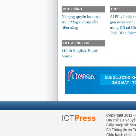
BƯU CHÍNH
CNTT
Nhượng quyền bưu cục:
AI PC và máy t
Xu hướng start-up đầy
giai đoạn mới c
tiềm năng
trong DN tại Ch
Thái Bình Dươ
LIFE & ENGLISH
Life & English: Enjoy
Spring
Copyright 2011 - 
Địa chỉ: 18 Nguyễ
Giấy phép số: 59/
Bộ Thông tin và T
Chịu trách nhiệm 