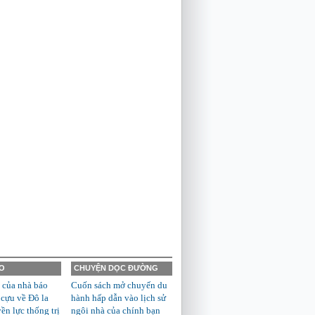
O
CHUYỆN DỌC ĐƯỜNG
 của nhà báo
Cuốn sách mở chuyến du
 cựu về Đô la
hành hấp dẫn vào lịch sử
n lực thống trị
ngôi nhà của chính bạn