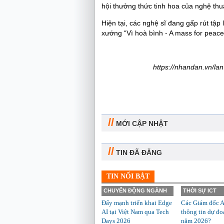
hội thưởng thức tinh hoa của nghệ thu
Hiện tại, các nghệ sĩ đang gấp rút tập
xướng “Vì hoà bình - A mass for peace”
https://nhandan.vn/lan
//
MỚI CẬP NHẬT
//
TIN ĐÃ ĐĂNG
TIN NỔI BẬT
CHUYỂN ĐỘNG NGÀNH
THỜI SỰ ICT
Đẩy mạnh triển khai Edge
Các Giám đốc A
AI tại Việt Nam qua Tech
thông tin dự đo
Days 2026
năm 2026?