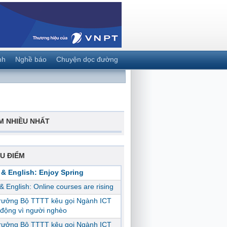
nh
Nghề báo
Chuyện dọc đường
M NHIỀU NHẤT
U ĐIỂM
 & English: Enjoy Spring
 & English: Online courses are rising
trưởng Bộ TTTT kêu gọi Ngành ICT
động vì người nghèo
trưởng Bộ TTTT kêu gọi Ngành ICT