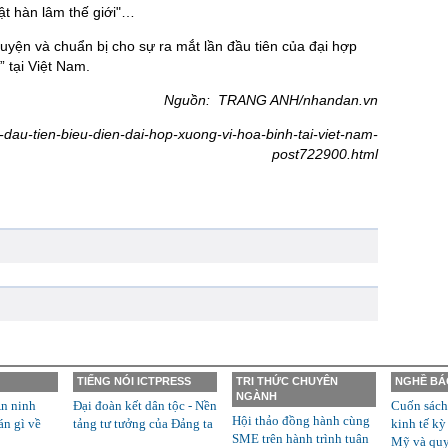
ật hàn lâm thế giới"…
 luyện và chuẩn bị cho sự ra mắt lần đầu tiên của đại hợp
 tại Việt Nam.
Nguồn: TRANG ANH/nhandan.vn
-dau-tien-bieu-dien-dai-hop-xuong-vi-hoa-binh-tai-viet-nam-
post722900.html
TIẾNG NÓI ICTPRESS
TRI THỨC CHUYÊN
NGHỀ BÁ
NGÀNH
n ninh
Đại đoàn kết dân tộc - Nền
Cuốn sách
Hội thảo đồng hành cùng
án gì về
tảng tư tưởng của Đảng ta
kinh tế kỳ
SME trên hành trình tuân
Mỹ và quyề