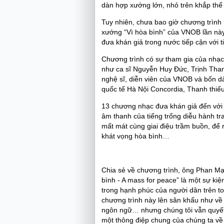
dàn hợp xướng lớn, nhỏ trên khắp thế 
Tuy nhiên, chưa bao giờ chương trình 
xướng “Vì hòa bình” của VNOB lần này
đưa khán giả trong nước tiếp cận với t
Chương trình có sự tham gia của nhạc
như ca sĩ Nguyễn Huy Đức, Trịnh Tha
nghệ sĩ, diễn viên của VNOB và bốn d
quốc tế Hà Nội Concordia, Thanh thiếu
13 chương nhạc đưa khán giả đến vớ
âm thanh của tiếng trống diễu hành tr
mất mát cùng giai điệu trầm buồn, để
khát vọng hòa bình…
Chia sẻ về chương trình, ông Phan M
bình - A mass for peace” là một sự ki
trong hạnh phúc của người dân trên toà
chương trình này lên sân khấu như về n
ngôn ngữ… nhưng chúng tôi vẫn quyết
một thông điệp chung của chúng ta về 