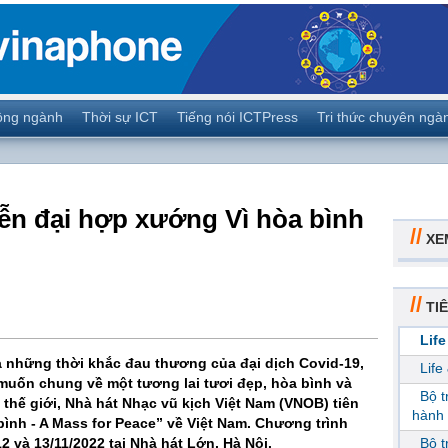
ộng ngành
Thời sự ICT
Tiếng nói ICTPress
Tri thức chuyên ngà
iễn đại hợp xướng Vì hòa bình
//
XE
//
TIÊ
Life
ua những thời khắc đau thương của đại dịch Covid-19,
Life
muốn chung về một tương lai tươi đẹp, hòa bình và
Bộ 
thế giới, Nhà hát Nhạc vũ kịch Việt Nam (VNOB) tiên
hành 
ình - A Mass for Peace” về Việt Nam. Chương trình
2 và 13/11/2022 tại Nhà hát Lớn, Hà Nội.
Bộ 