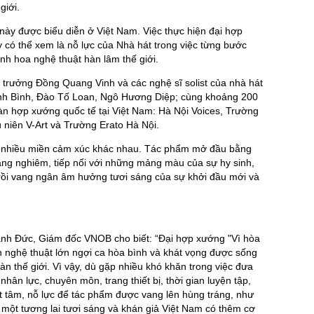
giới.
này được biểu diễn ở Việt Nam. Việc thực hiện đại hợp
 có thể xem là nỗ lực của Nhà hát trong việc từng bước
inh hoa nghệ thuật hàn lâm thế giới.
 trưởng Đồng Quang Vinh và các nghệ sĩ solist của nhà hát
nh Bình, Đào Tố Loan, Ngô Hương Diệp; cùng khoảng 200
àn hợp xướng quốc tế tại Việt Nam: Hà Nội Voices, Trường
 niên V-Art và Trường Erato Hà Nội.
i nhiều miền cảm xúc khác nhau. Tác phẩm mở đầu bằng
ang nghiêm, tiếp nối với những mảng màu của sự hy sinh,
 rồi vang ngân âm hưởng tươi sáng của sự khởi đầu mới và
ạnh Đức, Giám đốc VNOB cho biết: “Đại hợp xướng "Vì hòa
ện nghệ thuật lớn ngợi ca hòa bình và khát vọng được sống
n thế giới. Vì vậy, dù gặp nhiều khó khăn trong việc đưa
hân lực, chuyên môn, trang thiết bị, thời gian luyện tập,
 tâm, nỗ lực để tác phẩm được vang lên hùng tráng, như
một tương lai tươi sáng và khán giả Việt Nam có thêm cơ