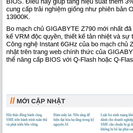
BIOS. Điều này giúp tăng hiệu suất thêm 3%
cung cấp trải nghiệm giống như phiên bản O.
13900K.
Bo mạch chủ GIGABYTE Z790 mới nhất đã n
kế VRM độc quyền, thiết kế tản nhiệt và sự t
Công nghệ Instant 6GHz của bo mạch chủ 
nhật trên trang web chính thức của GIGAB
thể nâng cấp BIOS với Q-Flash hoặc Q-Flas
//
MỚI CẬP NHẬT
Hội thảo đồng hành cùng
Đám mây lai: Nền tảng để
Luật An ninh mạng kh
SME trên hành trình tuân thủ
hiện đại hóa hạ tầng trong kỷ
dành cho doanh nghiệp
và phát triển bền vững
nguyên AI
SME cần chuẩn bị gì đ
không bị bỏ lại phía sa