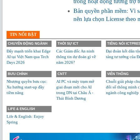
trong hoạt động tương trợ 
Bản quyền phần mềm: Vì s
nên lựa chọn License theo
TIN NỔI BẬT
CHUYỂN ĐỘNG NGÀNH
THỜI SỰ ICT
TIẾNG NÓI ICTPRE
Đẩy mạnh triển khai Edge
Các Giám đốc An ninh
Đại đoàn kết dân tộ
AI tại Việt Nam qua Tech
thông tin dự đoán gì về
tảng tư tưởng của Đ
Days 2026
năm 2026?
BƯU CHÍNH
CNTT
VIỄN THÔNG
Nhượng quyền bưu cục:
AI PC và máy trạm mở
Chuỗi giải pháp ch
Xu hướng start-up đầy
giai đoạn mới cho AI
đổi số thông minh 
tiềm năng
trong DN tại Châu Á -
ngành công nghiệp
Thái Bình Dương
LIFE & ENGLISH
Life & English: Enjoy
Spring