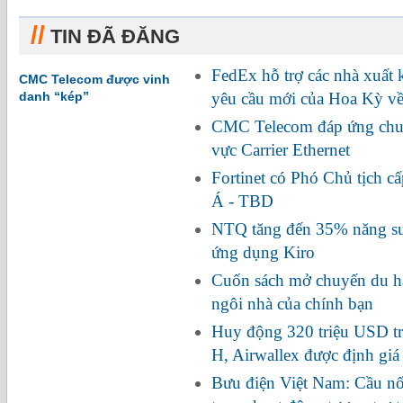
//
TIN ĐÃ ĐĂNG
FedEx hỗ trợ các nhà xuất
CMC Telecom được vinh
danh “kép”
yêu cầu mới của Hoa Kỳ về
CMC Telecom đáp ứng chuẩ
vực Carrier Ethernet
Fortinet có Phó Chủ tịch c
Á - TBD
NTQ tăng đến 35% năng suấ
ứng dụng Kiro
Cuốn sách mở chuyến du hà
ngôi nhà của chính bạn
Huy động 320 triệu USD tr
H, Airwallex được định giá
Bưu điện Việt Nam: Cầu nối