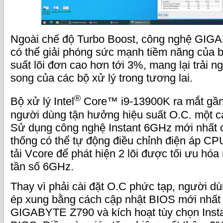
Ngoài chế độ Turbo Boost, công nghệ GIG
có thể giải phóng sức mạnh tiềm năng của b
suất lõi đơn cao hơn tới 3%, mang lại trải n
song của các bộ xử lý trong tương lai.
®
Bộ xử lý Intel
Core™ i9-13900K ra mắt gần
người dùng tận hưởng hiệu suất O.C. một c
Sử dụng công nghệ Instant 6GHz mới nhất
thống có thể tự động điều chỉnh điện áp CP
tải Vcore để phát hiện 2 lõi được tối ưu hó
tần số 6GHz.
Thay vì phải cài đặt O.C phức tạp, người d
ép xung bằng cách cập nhật BIOS mới nhất
GIGABYTE Z790 và kích hoạt tùy chọn Inst