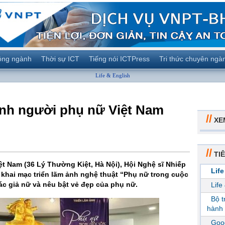
ộng ngành
Thời sự ICT
Tiếng nói ICTPress
Tri thức chuyên ngà
Life & English
vinh người phụ nữ Việt Nam
//
XE
//
TIÊ
ệt Nam (36 Lý Thường Kiệt, Hà Nội), Hội Nghệ sĩ Nhiếp
Life
à khai mạc triển lãm ảnh nghệ thuật “Phụ nữ trong cuộc
ác giả nữ và nêu bật vẻ đẹp của phụ nữ.
Life
Bộ 
hành 
Goog