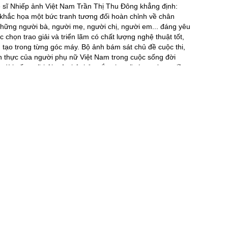
ghệ sĩ Nhiếp ảnh Việt Nam Trần Thị Thu Đông khẳng định:
 khắc họa một bức tranh tương đối hoàn chỉnh về chân
ững người bà, người mẹ, người chị, người em... đáng yêu
chọn trao giải và triển lãm có chất lượng nghệ thuật tốt,
g tạo trong từng góc máy. Bộ ảnh bám sát chủ đề cuộc thi,
n thực của người phụ nữ Việt Nam trong cuộc sống đời
ủa đời sống xã hội, nêu bật bản sắc phụ nữ từng vùng miền,
 đại mới hội nhập và phát triển song vẫn giữ gìn những
a người Việt Nam.”