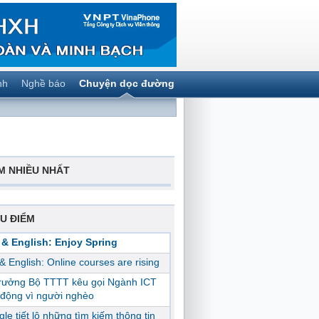
nh
Nghề báo
Chuyện dọc đường
M NHIỀU NHẤT
U ĐIỂM
 & English: Enjoy Spring
 & English: Online courses are rising
trưởng Bộ TTTT kêu gọi Ngành ICT
động vì người nghèo
le tiết lộ những tìm kiếm thông tin