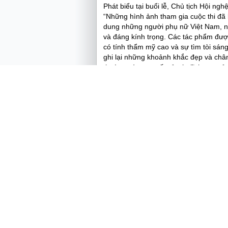
Phát biểu tại buổi lễ, Chủ tịch Hội n
“Những hình ảnh tham gia cuộc thi đã
dung những người phụ nữ Việt Nam, nh
và đáng kính trọng. Các tác phẩm được 
có tính thẩm mỹ cao và sự tìm tòi sán
ghi lại những khoảnh khắc đẹp và châ
thường và trong tất cả các lĩnh vực c
tôn vinh vai trò của phụ nữ trong thời
phong tục tập quán, giá trị văn hóa củ