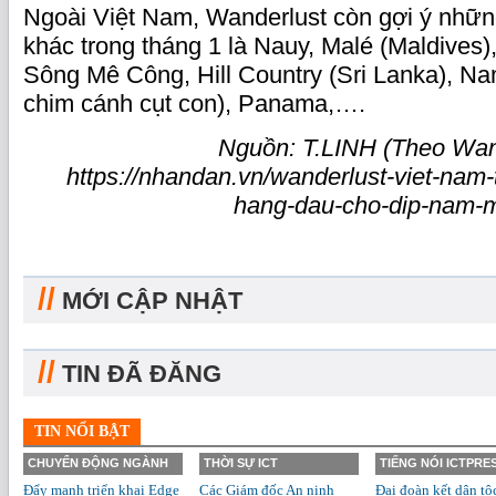
Ngoài Việt Nam, Wanderlust còn gợi ý nhữn
khác trong tháng 1 là Nauy, Malé (Maldives)
Sông Mê Công, Hill Country (Sri Lanka), 
chim cánh cụt con), Panama,….
Nguồn: T.LINH (Theo Wan
https://nhandan.vn/wanderlust-viet-nam
hang-dau-cho-dip-nam-
//
MỚI CẬP NHẬT
//
TIN ĐÃ ĐĂNG
TIN NỔI BẬT
CHUYỂN ĐỘNG NGÀNH
THỜI SỰ ICT
TIẾNG NÓI ICTPRE
Đẩy mạnh triển khai Edge
Các Giám đốc An ninh
Đại đoàn kết dân tộ