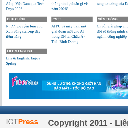
AI tại Việt Nam qua Tech
thông tin dự đoán gì về
tảng tư tưởng của Đ
Days 2026
năm 2026?
BƯU CHÍNH
CNTT
VIỄN THÔNG
Nhượng quyền bưu cục:
AI PC và máy trạm mở
Chuỗi giải pháp ch
Xu hướng start-up đầy
giai đoạn mới cho AI
đổi số thông minh 
tiềm năng
trong DN tại Châu Á -
ngành công nghiệp
Thái Bình Dương
LIFE & ENGLISH
Life & English: Enjoy
Spring
Copyright 2011 - Li