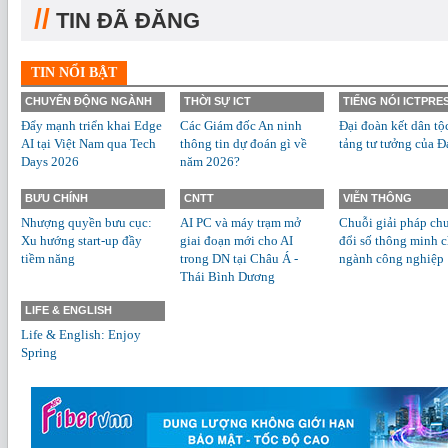
//
TIN ĐÃ ĐĂNG
TIN NỔI BẬT
CHUYỂN ĐỘNG NGÀNH
THỜI SỰ ICT
TIẾNG NÓI ICTPRE
Đẩy mạnh triển khai Edge
Các Giám đốc An ninh
Đại đoàn kết dân tộ
AI tại Việt Nam qua Tech
thông tin dự đoán gì về
tảng tư tưởng của Đ
Days 2026
năm 2026?
BƯU CHÍNH
CNTT
VIỄN THÔNG
Nhượng quyền bưu cục:
AI PC và máy trạm mở
Chuỗi giải pháp ch
Xu hướng start-up đầy
giai đoạn mới cho AI
đổi số thông minh 
tiềm năng
trong DN tại Châu Á -
ngành công nghiệp
Thái Bình Dương
LIFE & ENGLISH
Life & English: Enjoy
Spring