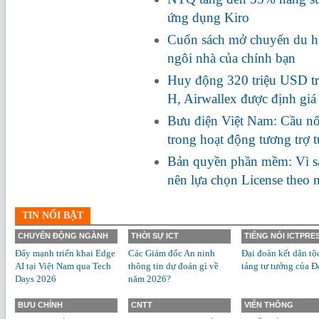
ứng dụng Kiro
Cuốn sách mở chuyến du hà
ngôi nhà của chính bạn
Huy động 320 triệu USD tr
H, Airwallex được định giá
Bưu điện Việt Nam: Cầu nối
trong hoạt động tương trợ 
Bản quyền phần mềm: Vì s
nên lựa chọn License theo
TIN NỔI BẬT
CHUYỂN ĐỘNG NGÀNH
THỜI SỰ ICT
TIẾNG NÓI ICTPRE
Đẩy mạnh triển khai Edge
Các Giám đốc An ninh
Đại đoàn kết dân tộ
AI tại Việt Nam qua Tech
thông tin dự đoán gì về
tảng tư tưởng của Đ
Days 2026
năm 2026?
BƯU CHÍNH
CNTT
VIỄN THÔNG