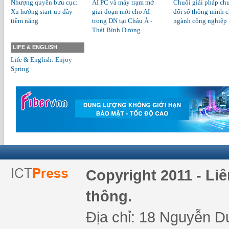
Nhượng quyền bưu cục:
AI PC và máy trạm mở
Chuỗi giải pháp ch
Xu hướng start-up đầy
giai đoạn mới cho AI
đổi số thông minh 
tiềm năng
trong DN tại Châu Á -
ngành công nghiệp
Thái Bình Dương
LIFE & ENGLISH
Life & English: Enjoy
Spring
Copyright 2011 - Li
thông.
Địa chỉ: 18 Nguyễn Du