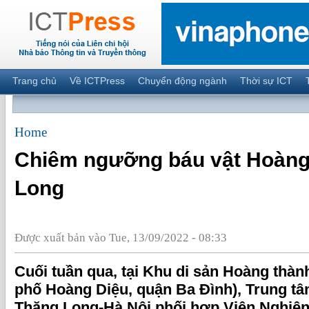
Trang chủ
Về ICTPress
Chuyển động ngành
Thời sự ICT
Home
Chiêm ngưỡng báu vật Hoàng
Long
Được xuất bản vào Tue, 13/09/2022 - 08:33
Cuối tuần qua, tại Khu di sản Hoàng thà
phố Hoàng Diệu, quận Ba Đình), Trung tâ
Thăng Long-Hà Nội phối hợp Viện Nghiên