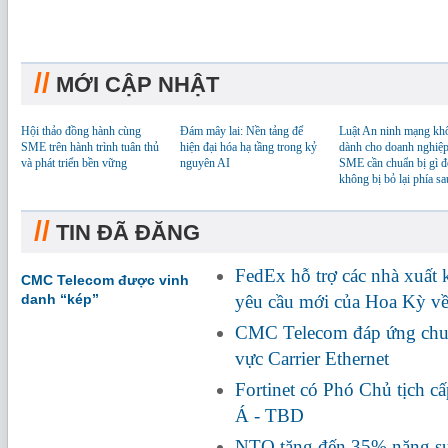
//
MỚI CẬP NHẬT
Hội thảo đồng hành cùng
Đám mây lai: Nền tảng để
Luật An ninh mạng kh
SME trên hành trình tuân thủ
hiện đại hóa hạ tầng trong kỷ
dành cho doanh nghiệp
và phát triển bền vững
nguyên AI
SME cần chuẩn bị gì đ
không bị bỏ lại phía sa
//
TIN ĐÃ ĐĂNG
FedEx hỗ trợ các nhà xuất
CMC Telecom được vinh
danh “kép”
yêu cầu mới của Hoa Kỳ về
CMC Telecom đáp ứng chuẩ
vực Carrier Ethernet
Fortinet có Phó Chủ tịch c
Á - TBD
NTQ tăng đến 35% năng suấ