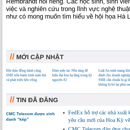
Rembrandt nói riêng. Các học sinh, sinh vi
việc và nghiên cứu trong lĩnh vực nghệ thuậ
như có mong muốn tìm hiểu về hội họa Hà 
//
MỚI CẬP NHẬT
Hội thảo đồng hành cùng
Đám mây lai: Nền tảng để
Luật An ninh mạng kh
SME trên hành trình tuân thủ
hiện đại hóa hạ tầng trong kỷ
dành cho doanh nghiệp
và phát triển bền vững
nguyên AI
SME cần chuẩn bị gì đ
không bị bỏ lại phía sa
//
TIN ĐÃ ĐĂNG
FedEx hỗ trợ các nhà xuất
CMC Telecom được vinh
danh “kép”
yêu cầu mới của Hoa Kỳ về
CMC Telecom đáp ứng chuẩ