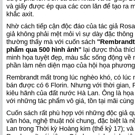
và giấy được ép qua các con lăn để tạo ra 
khắc axit.
Nhờ cách tiếp cận độc đáo của tác giả Rosa
giả không phải mệt mỏi vì sự dày đặc thông 
thường thấy mà với cuốn sách
"Rembrandt:
phẩm qua 500 hình ảnh"
lại được thỏa thí
minh họa tuyệt đẹp, màu sắc sống động về 
phần làm nên diện mạo của hội họa phương 
Rembrandt mất trong lúc nghèo khó, có lúc 
bán được có 6 Florin. Nhưng với thời gian,
kiêu hãnh của đất nước Hà Lan. Ông là họa s
với những tác phẩm vô giá, tồn tại mãi cùng 
Cuốn sách rất phù hợp với những độc giả qu
văn hóa, nghệ thuật nói chung, đặc biệt là 
Lan trong Thời kỳ Hoàng kim (thế kỷ 17); v