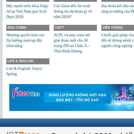
Đẩy mạnh triển khai Edge
Các Giám đốc An ninh
Đại đoàn kết dân tộ
AI tại Việt Nam qua Tech
thông tin dự đoán gì về
tảng tư tưởng của Đ
Days 2026
năm 2026?
BƯU CHÍNH
CNTT
VIỄN THÔNG
Nhượng quyền bưu cục:
AI PC và máy trạm mở
Chuỗi giải pháp ch
Xu hướng start-up đầy
giai đoạn mới cho AI
đổi số thông minh 
tiềm năng
trong DN tại Châu Á -
ngành công nghiệp
Thái Bình Dương
LIFE & ENGLISH
Life & English: Enjoy
Spring