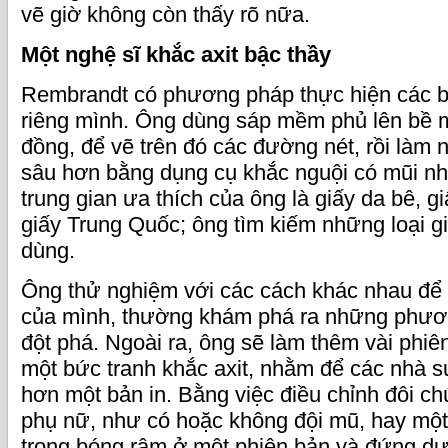
vẽ giờ không còn thấy rõ nữa.
Một nghệ sĩ khắc axit bậc thầy
Rembrandt có phương pháp thực hiện các b
riêng mình. Ông dùng sáp mềm phủ lên bề 
đồng, để vẽ trên đó các đường nét, rồi làm
sâu hơn bằng dụng cụ khắc nguội có mũi nhọn
trung gian ưa thích của ông là giấy da bê, 
giấy Trung Quốc; ông tìm kiếm những loại 
dùng.
Ông thử nghiệm với các cách khác nhau để 
của mình, thường khám phá ra những phươ
đột phá. Ngoài ra, ông sẽ làm thêm vài phi
một bức tranh khắc axit, nhằm để các nhà 
hơn một bản in. Bằng việc điều chỉnh đôi c
phụ nữ, như có hoặc không đội mũ, hay mộ
trong bóng râm ở một phiên bản và đứng dư