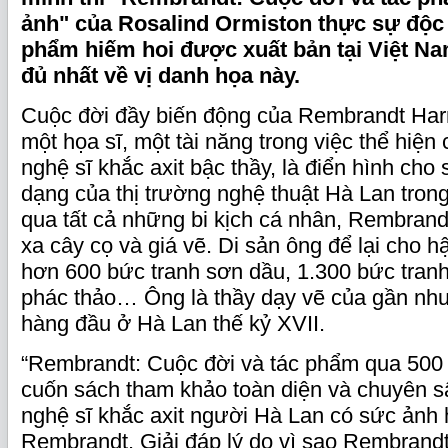
ảnh" của Rosalind Ormiston thực sự độc đ
phẩm hiếm hoi được xuất bản tại Việt Nam
đủ nhất về vị danh họa này.
Cuộc đời đầy biến động của Rembrandt Har
một họa sĩ, một tài năng trong việc thể hiện
nghệ sĩ khắc axit bậc thầy, là điển hình ch
dạng của thị trường nghệ thuật Hà Lan trong
qua tất cả những bi kịch cá nhân, Rembrand
xa cây cọ và giá vẽ. Di sản ông để lại cho hậ
hơn 600 bức tranh sơn dầu, 1.300 bức tran
phác thảo… Ông là thầy dạy vẽ của gần như 
hàng đầu ở Hà Lan thế kỷ XVII.
“Rembrandt: Cuộc đời và tác phẩm qua 500 
cuốn sách tham khảo toàn diện và chuyên s
nghệ sĩ khắc axit người Hà Lan có sức ảnh
Rembrandt. Giải đáp lý do vì sao Rembrandt