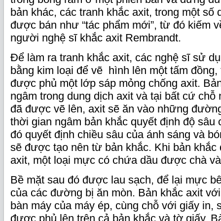
bản khác, các tranh khắc axit, trong một số 
được bán như “tác phẩm mới”, từ đó kiếm về
người nghệ sĩ khắc axit Rembrandt.
Để làm ra tranh khắc axit, các nghệ sĩ sử d
bằng kim loại để vẽ hình lên một tấm đồng,
được phủ một lớp sáp mỏng chống axit. Bả
ngâm trong dung dịch axit và tại bất cứ chỗ
đã được vẽ lên, axit sẽ ăn vào những đường
thời gian ngâm bản khắc quyết định độ sâu 
đó quyết định chiều sâu của ánh sáng và bón
sẽ được tạo nên từ bản khắc. Khi bản khắc 
axit, một loại mực có chứa dầu được chà v
Bề mặt sau đó được lau sạch, để lại mực bê
của các đường bị ăn mòn. Bản khắc axit vớ
bàn máy của máy ép, cùng chỗ với giấy in,
được phủ lên trên cả bản khắc và tờ giấy. 