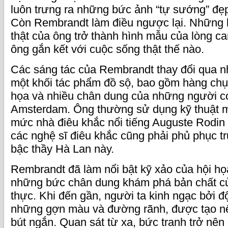
luôn trưng ra những bức ảnh “tự sướng” đẹp
Còn Rembrandt làm điều ngược lại. Những
thật của ông trở thành hình mẫu của lòng c
ông gắn kết với cuộc sống thật thế nào.
Các sáng tác của Rembrandt thay đổi qua n
một khối tác phẩm đồ sộ, bao gồm hàng ch
họa và nhiều chân dung của những người 
Amsterdam. Ông thường sử dụng kỹ thuật mộ
mức nhà điêu khắc nổi tiếng Auguste Rodin 
các nghệ sĩ điêu khắc cũng phải phủ phục tr
bậc thầy Hà Lan này.
Rembrandt đã làm nổi bật kỹ xảo của hội họ
những bức chân dung khám phá bản chất củ
thực. Khi đến gần, người ta kinh ngạc bởi đ
những gợn màu và đường rãnh, được tạo n
bút ngắn. Quan sát từ xa, bức tranh trở nên 