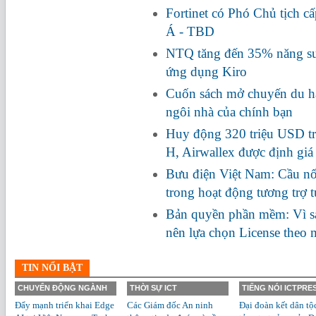
Fortinet có Phó Chủ tịch c
Á - TBD
NTQ tăng đến 35% năng suấ
ứng dụng Kiro
Cuốn sách mở chuyến du hà
ngôi nhà của chính bạn
Huy động 320 triệu USD tr
H, Airwallex được định giá
Bưu điện Việt Nam: Cầu nối
trong hoạt động tương trợ 
Bản quyền phần mềm: Vì s
nên lựa chọn License theo
TIN NỔI BẬT
CHUYỂN ĐỘNG NGÀNH
THỜI SỰ ICT
TIẾNG NÓI ICTPRE
Đẩy mạnh triển khai Edge
Các Giám đốc An ninh
Đại đoàn kết dân tộ