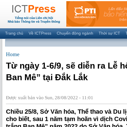
Trang chủ
Về ICTPress
Chuyển động ngành
Thời sự ICT
Home
Từ ngày 1-6/9, sẽ diễn ra Lễ 
Ban Mê” tại Đắk Lắk
Được xuất bản vào Sun, 28/08/2022 - 11:01
Chiều 25/8, Sở Văn hóa, Thể thao và Du l
cho biết, sau 1 năm tạm hoãn vì dịch Cov
trắng Ban Mê” năm 2022 do Sở Văn hóa, 