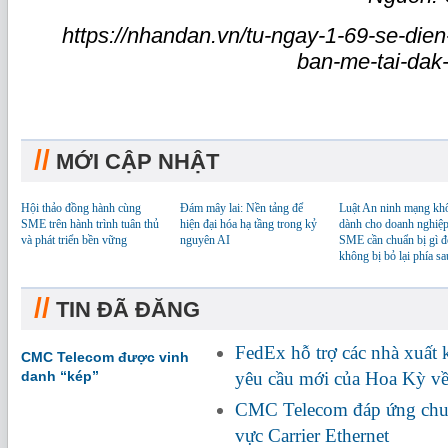
https://nhandan.vn/tu-ngay-1-69-se-dien
ban-me-tai-dak
//
MỚI CẬP NHẬT
Hội thảo đồng hành cùng
Đám mây lai: Nền tảng để
Luật An ninh mạng kh
SME trên hành trình tuân thủ
hiện đại hóa hạ tầng trong kỷ
dành cho doanh nghiệp
và phát triển bền vững
nguyên AI
SME cần chuẩn bị gì đ
không bị bỏ lại phía sa
//
TIN ĐÃ ĐĂNG
FedEx hỗ trợ các nhà xuất
CMC Telecom được vinh
danh “kép”
yêu cầu mới của Hoa Kỳ về
CMC Telecom đáp ứng chuẩ
vực Carrier Ethernet