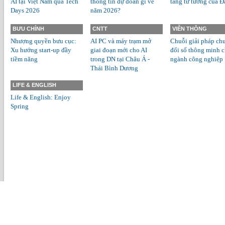
AI tại Việt Nam qua Tech
thông tin dự đoán gì về
tảng tư tưởng của Đ
Days 2026
năm 2026?
BƯU CHÍNH
CNTT
VIỄN THÔNG
Nhượng quyền bưu cục:
AI PC và máy trạm mở
Chuỗi giải pháp ch
Xu hướng start-up đầy
giai đoạn mới cho AI
đổi số thông minh 
tiềm năng
trong DN tại Châu Á -
ngành công nghiệp
Thái Bình Dương
LIFE & ENGLISH
Life & English: Enjoy
Spring