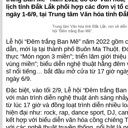
lịch tỉnh Đắk Lắk phối hợp các đơn vị tổ 
ngày 1-6/9, tại Trung tâm Văn hóa tỉnh Đắ
Trung tâm Văn hóa tỉnh Đắk Lắk, nơi sẽ diễn 
hội “Đêm trắng Ban Mê”.
Lễ hội “Đêm trắng Ban Mê” năm 2022 gồm c
dẫn, mới lạ tại thành phố Buôn Ma Thuột. Đ
thực “Món ngon 3 miền”; triển lãm giới thiệ
vùng miền”; biểu diễn nghệ thuật hằng đêm v
sĩ nổi tiếng… bắt đầu mở cửa từ 17 giờ ngà
ngày 6/9.
Đặc biệt, vào tối 2/9, Lễ hội “Đêm trắng B
với màn trình diễn nghệ thuật ánh sáng nh
từ lúc 17 giờ và đồng loạt trình diễn nhiều l
hiện đại như: rock, rap, dance sport, DJ, c
kết hợp với biểu diễn văn hóa cồng chiêng 
với các nghệ thuật truyền thống, nổi bật là n