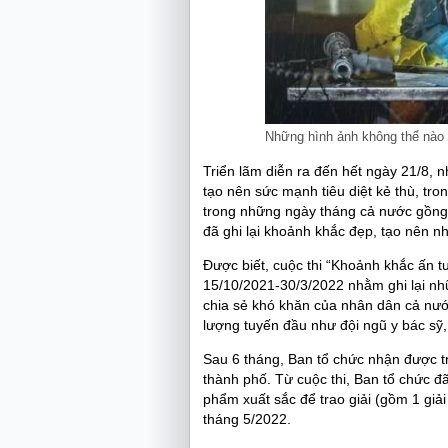
Những hình ảnh không thể nào q
Triển lãm diễn ra đến hết ngày 21/8, 
tạo nên sức mạnh tiêu diệt kẻ thù, tron
trong những ngày tháng cả nước gồng m
đã ghi lại khoảnh khắc đẹp, tạo nên nh
Được biết, cuộc thi “Khoảnh khắc ấn 
15/10/2021-30/3/2022 nhằm ghi lại nhữ
chia sẻ khó khăn của nhân dân cả nướ
lượng tuyến đầu như đội ngũ y bác sỹ, 
Sau 6 tháng, Ban tổ chức nhận được tr
thành phố. Từ cuộc thi, Ban tổ chức đã
phẩm xuất sắc để trao giải (gồm 1 giải 
tháng 5/2022.