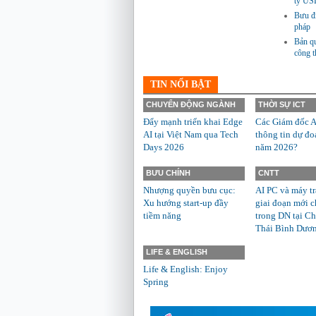
tỷ US
Bưu đi
pháp
Bản qu
công 
TIN NỔI BẬT
CHUYỂN ĐỘNG NGÀNH
THỜI SỰ ICT
Đẩy mạnh triển khai Edge
Các Giám đốc A
AI tại Việt Nam qua Tech
thông tin dự đo
Days 2026
năm 2026?
BƯU CHÍNH
CNTT
Nhượng quyền bưu cục:
AI PC và máy t
Xu hướng start-up đầy
giai đoạn mới c
tiềm năng
trong DN tại Ch
Thái Bình Dươ
LIFE & ENGLISH
Life & English: Enjoy
Spring