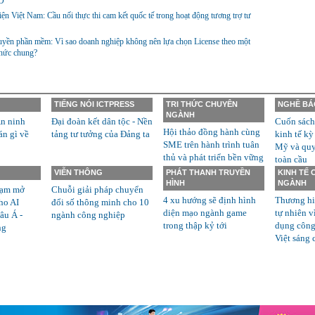
D
ện Việt Nam: Cầu nối thực thi cam kết quốc tế trong hoạt động tương trợ tư
yền phần mềm: Vì sao doanh nghiệp không nên lựa chọn License theo một
thức chung?
TIẾNG NÓI ICTPRESS
TRI THỨC CHUYÊN
NGHỀ BÁ
NGÀNH
n ninh
Đại đoàn kết dân tộc - Nền
Cuốn sách
Hội thảo đồng hành cùng
án gì về
tảng tư tưởng của Đảng ta
kinh tế kỳ
SME trên hành trình tuân
Mỹ và quyề
thủ và phát triển bền vững
toàn cầu
VIỄN THÔNG
PHÁT THANH TRUYỀN
KINH TẾ
HÌNH
NGÀNH
rạm mở
Chuỗi giải pháp chuyển
4 xu hướng sẽ định hình
Thương hi
ho AI
đổi số thông minh cho 10
diện mạo ngành game
tự nhiên v
âu Á -
ngành công nghiệp
trong thập kỷ tới
dụng công
ng
Việt sáng 