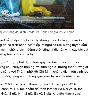
uên trong đại dịch Covid-19. Ảnh: Tác giả Phúc Thịnh
như khẳng định một chân lý không thay đổi là sự đoàn kết
g đó có dịch bệnh, viết tiếp lời ngợi ca lực lượng tuyến đầu
ình chống dịch; đồng thời cũng là dịp tôn vinh các tác giả
ững bức ảnh có giá trị.
tượng” được phát động trên quy mô toàn quốc từ ngày
ng câu chuyện tình người, tình nghĩa, tương thân tương ái
c cùng với Thành phố Hồ Chí Minh chống dịch, tôn vinh lực
bộ đội, công an, tình nguyện viên hy sinh vì nhân dân.
ên 2.600 tác phẩm tham dự của 189 tác giả ở 43 tỉnh,
 chọn ra 120 tác phẩm để triển lãm tại Hà Nội và 10 tác
Nhất, 2 giải Nhì, 2 giải Ba và 5 giải Khuyến khích) vào