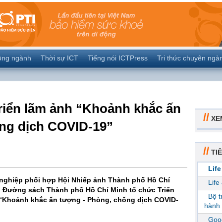
ộng ngành
Thời sự ICT
Tiếng nói ICTPress
Tri thức chuyên ngà
Triển lãm ảnh “Khoảnh khắc ấn
//
XE
ng dịch COVID-19”
//
TIÊ
Life
 nghiệp phối hợp Hội Nhiếp ảnh Thành phố Hồ Chí
Life
n Đường sách Thành phố Hồ Chí Minh tổ chức Triển
Bộ 
 “Khoảnh khắc ấn tượng - Phòng, chống dịch COVID-
hành 
Goog