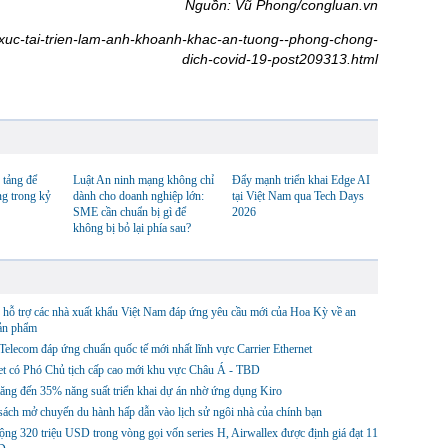
Nguồn: Vũ Phong/congluan.vn
xuc-tai-trien-lam-anh-khoanh-khac-an-tuong--phong-chong-
dich-covid-19-post209313.html
 tảng để
Luật An ninh mạng không chỉ
Đẩy mạnh triển khai Edge AI
ng trong kỷ
dành cho doanh nghiệp lớn:
tại Việt Nam qua Tech Days
SME cần chuẩn bị gì để
2026
không bị bỏ lại phía sau?
hỗ trợ các nhà xuất khẩu Việt Nam đáp ứng yêu cầu mới của Hoa Kỳ về an
sản phẩm
lecom đáp ứng chuẩn quốc tế mới nhất lĩnh vực Carrier Ethernet
et có Phó Chủ tịch cấp cao mới khu vực Châu Á - TBD
ng đến 35% năng suất triển khai dự án nhờ ứng dụng Kiro
ách mở chuyến du hành hấp dẫn vào lịch sử ngôi nhà của chính bạn
ng 320 triệu USD trong vòng gọi vốn series H, Airwallex được định giá đạt 11