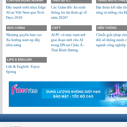
CHUYỂN ĐỘNG NGÀNH
THỜI SỰ ICT
TIẾNG NÓI ICTPRE
Đẩy mạnh triển khai Edge
Các Giám đốc An ninh
Đại đoàn kết dân tộ
AI tại Việt Nam qua Tech
thông tin dự đoán gì về
tảng tư tưởng của Đ
Days 2026
năm 2026?
BƯU CHÍNH
CNTT
VIỄN THÔNG
Nhượng quyền bưu cục:
AI PC và máy trạm mở
Chuỗi giải pháp ch
Xu hướng start-up đầy
giai đoạn mới cho AI
đổi số thông minh 
tiềm năng
trong DN tại Châu Á -
ngành công nghiệp
Thái Bình Dương
LIFE & ENGLISH
Life & English: Enjoy
Spring