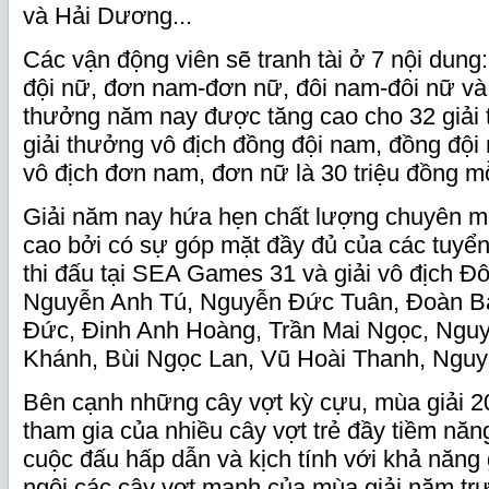
và Hải Dương...
Các vận động viên sẽ tranh tài ở 7 nội dun
đội nữ, đơn nam-đơn nữ, đôi nam-đôi nữ v
thưởng năm nay được tăng cao cho 32 giải 
giải thưởng vô địch đồng đội nam, đồng đội 
vô địch đơn nam, đơn nữ là 30 triệu đồng mỗ
Giải năm nay hứa hẹn chất lượng chuyên mô
cao bởi có sự góp mặt đầy đủ của các tuyển
thi đấu tại SEA Games 31 và giải vô địch Đ
Nguyễn Anh Tú, Nguyễn Đức Tuân, Đoàn Bá
Đức, Đinh Anh Hoàng, Trần Mai Ngọc, Ngu
Khánh, Bùi Ngọc Lan, Vũ Hoài Thanh, Nguy
Bên cạnh những cây vợt kỳ cựu, mùa giải 20
tham gia của nhiều cây vợt trẻ đầy tiềm nă
cuộc đấu hấp dẫn và kịch tính với khả năng
ngôi các cây vợt mạnh của mùa giải năm tr