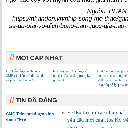
Nguồn: PHAN
https://nhandan.vn/nhip-song-the-thao/ga
se-du-giai-vo-dich-bong-ban-quoc-gia-bao-
//
MỚI CẬP NHẬT
Hội thảo đồng hành cùng
Đám mây lai: Nền tảng để
Luật An ninh mạng kh
SME trên hành trình tuân thủ
hiện đại hóa hạ tầng trong kỷ
dành cho doanh nghiệp
và phát triển bền vững
nguyên AI
SME cần chuẩn bị gì đ
không bị bỏ lại phía sa
//
TIN ĐÃ ĐĂNG
FedEx hỗ trợ các nhà xuất
CMC Telecom được vinh
danh “kép”
yêu cầu mới của Hoa Kỳ về