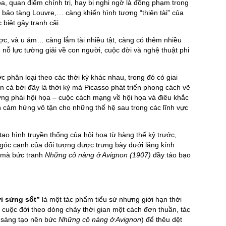
oa, quan điểm chính trị, hay bị nghi ngờ là đồng phạm trong
 bảo tàng Louvre,… càng khiến hình tượng “thiên tài” của
 biệt gây tranh cãi.
ợc, và u ám… càng lắm tài nhiều tật, càng có thêm nhiều
nỗ lực tường giải về con người, cuộc đời và nghệ thuật phi
phân loại theo các thời kỳ khác nhau, trong đó có giai
cả bởi đây là thời kỳ mà Picasso phát triển phong cách vẽ
ờng phái hội họa – cuộc cách mạng về hội họa và điêu khắc
n cảm hứng vô tận cho những thế hệ sau trong các lĩnh vực
ạo hình truyền thống của hội họa từ hàng thế kỷ trước,
góc cạnh của đối tượng được trưng bày dưới lăng kính
, mà bức tranh
Những cô nàng ở Avignon (1907)
đầy táo bạo
ới sửng sốt”
là một tác phẩm tiểu sử nhưng giới hạn thời
n cuộc đời theo dòng chảy thời gian một cách đơn thuần, tác
c sáng tạo nên bức
Những cô nàng ở Avignon
) để thêu dệt