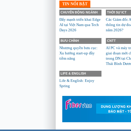
TIN NỔI BẬT
CHUYỂN ĐỘNG NGÀNH
THỜI SỰ ICT
Đẩy mạnh triển khai Edge
Các Giám đốc A
AI tại Việt Nam qua Tech
thông tin dự đo
Days 2026
năm 2026?
BƯU CHÍNH
CNTT
Nhượng quyền bưu cục:
AI PC và máy t
Xu hướng start-up đầy
giai đoạn mới c
tiềm năng
trong DN tại Ch
Thái Bình Dươ
LIFE & ENGLISH
Life & English: Enjoy
Spring