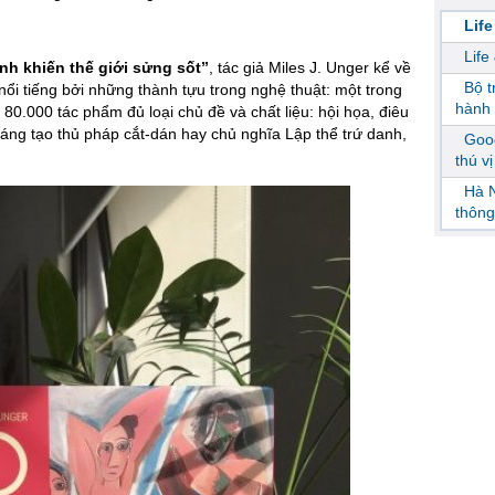
Life
Life
nh khiến thế giới sửng sốt”
, tác giả Miles J. Unger kể về
Bộ 
nổi tiếng bởi những thành tựu trong nghệ thuật: một trong
hành 
80.000 tác phẩm đủ loại chủ đề và chất liệu: hội họa, điêu
áng tạo thủ pháp cắt-dán hay chủ nghĩa Lập thể trứ danh,
Goog
thú v
Hà N
thông