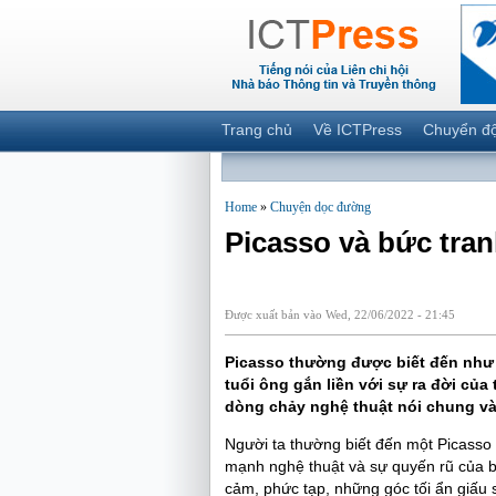
Trang chủ
Về ICTPress
Chuyển đ
Home
»
Chuyện dọc đường
Picasso và bức tran
Được xuất bản vào Wed, 22/06/2022 - 21:45
Picasso thường được biết đến như m
tuổi ông gắn liền với sự ra đời củ
dòng chảy nghệ thuật nói chung và 
Người ta thường biết đến một Picasso 
mạnh nghệ thuật và sự quyến rũ của bả
cảm, phức tạp, những góc tối ẩn giấu 