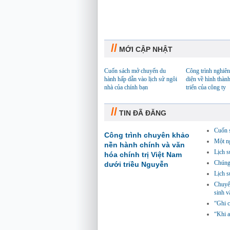
//
MỚI CẬP NHẬT
Cuốn sách mở chuyến du
Công trình nghiên
hành hấp dẫn vào lịch sử ngôi
diện về hình thành
nhà của chính bạn
triển của công ty
//
TIN ĐÃ ĐĂNG
Cuốn 
Công trình chuyên khảo
Một n
nền hành chính và văn
Lịch s
hóa chính trị Việt Nam
Chúng 
dưới triều Nguyễn
Lịch s
Chuyến
sinh v
“Ghi c
“Khi a