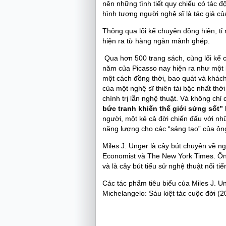
nên những tình tiết quy chiếu có tác đ
hình tượng người nghệ sĩ là tác giả củ
Thông qua lối kể chuyện đồng hiện, tỉ 
hiện ra từ hàng ngàn mảnh ghép.
Qua hơn 500 trang sách, cùng lối kể ch
năm của Picasso nay hiện ra như một 
một cách đồng thời, bao quát và khác
của một nghệ sĩ thiên tài bậc nhất thờ
chính trị lẫn nghệ thuật. Và không ch
bức tranh khiến thế giới sửng sốt”
người, một kẻ cả đời chiến đấu với nhữ
năng lượng cho các “sáng tạo” của ôn
Miles J. Unger là cây bút chuyên về n
Economist và The New York Times. Ông
và là cây bút tiểu sử nghệ thuật nổi tiế
Các tác phẩm tiêu biểu của Miles J. Un
Michelangelo: Sáu kiệt tác cuộc đời (2