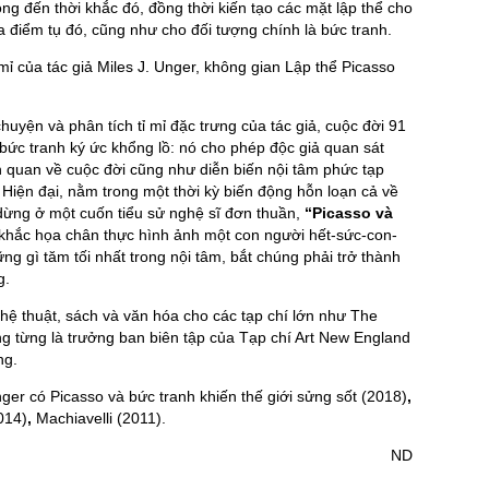
ộng đến thời khắc đó, đồng thời kiến tạo các mặt lập thể cho
a điểm tụ đó, cũng như cho đối tượng chính là bức tranh.
mỉ của tác giả Miles J. Unger, không gian Lập thể Picasso
uyện và phân tích tỉ mỉ đặc trưng của tác giả, cuộc đời 91
bức tranh ký ức khổng lồ: nó cho phép độc giả quan sát
h quan về cuộc đời cũng như diễn biến nội tâm phức tạp
i Hiện đại, nằm trong một thời kỳ biến động hỗn loạn cả về
ỉ dừng ở một cuốn tiểu sử nghệ sĩ đơn thuần,
“Picasso và
khắc họa chân thực hình ảnh một con người hết-sức-con-
ng gì tăm tối nhất trong nội tâm, bắt chúng phải trở thành
g.
ghệ thuật, sách và văn hóa cho các tạp chí lớn như The
 từng là trưởng ban biên tập của Tạp chí Art New England
ng.
ger có Picasso và bức tranh khiến thế giới sửng sốt (2018)
,
014)
,
Machiavelli (2011).
ND