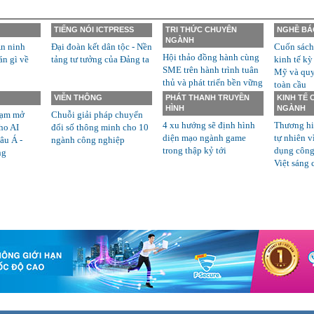
TIẾNG NÓI ICTPRESS
TRI THỨC CHUYÊN
NGHỀ BÁ
NGÀNH
n ninh
Đại đoàn kết dân tộc - Nền
Cuốn sách
Hội thảo đồng hành cùng
án gì về
tảng tư tưởng của Đảng ta
kinh tế kỳ
SME trên hành trình tuân
Mỹ và quyề
thủ và phát triển bền vững
toàn cầu
VIỄN THÔNG
PHÁT THANH TRUYỀN
KINH TẾ
HÌNH
NGÀNH
rạm mở
Chuỗi giải pháp chuyển
4 xu hướng sẽ định hình
Thương hi
ho AI
đổi số thông minh cho 10
diện mạo ngành game
tự nhiên v
âu Á -
ngành công nghiệp
trong thập kỷ tới
dụng công
ng
Việt sáng 