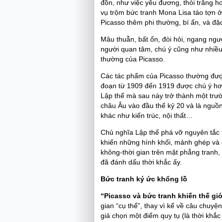
đồn, như việc yêu đương, thói trăng h
vụ trộm bức tranh Mona Lisa táo tợn ở
Picasso thêm phi thường, bí ẩn, và đặc
Mâu thuẫn, bất ổn, đòi hỏi, ngang ngư
người quan tâm, chú ý cũng như nhiều 
thường của Picasso.
Các tác phẩm của Picasso thường được 
đoạn từ 1909 đến 1919 được chú ý hơn 
Lập thể mà sau này trở thành một trư
châu Âu vào đầu thế kỷ 20 và là nguồ
khác như kiến trúc, nội thất…
Chủ nghĩa Lập thể phá vỡ nguyên tắc t
khiến những hình khối, mảnh ghép và 
không-thời gian trên mặt phẳng tranh
đã đánh dấu thời khắc ấy.
Bức tranh ký ức khổng lồ
“Picasso và bức tranh khiến thế gi
gian “cụ thể”, thay vì kể về câu chuyệ
giả chọn một điểm quy tụ (là thời khắ