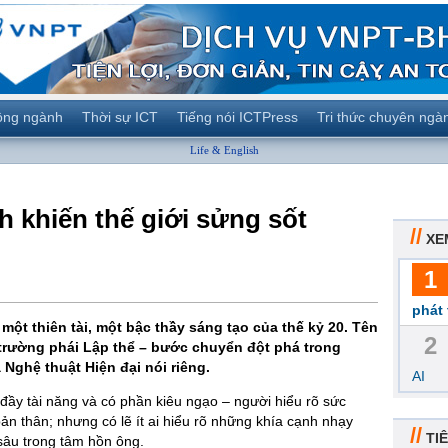
ộng ngành
Thời sự ICT
Tiếng nói ICTPress
Tri thức chuyên ngà
Life & English
h khiến thế giới sửng sốt
//
XE
1
phát 
ột thiên tài, một bậc thầy sáng tạo của thế kỷ 20. Tên
2
a trường phái Lập thể – bước chuyển đột phá trong
Nghệ thuật Hiện đại nói riêng.
AI
đầy tài năng và có phần kiêu ngạo – người hiểu rõ sức
n thân; nhưng có lẽ ít ai hiểu rõ những khía cạnh nhạy
//
TIÊ
sâu trong tâm hồn ông.