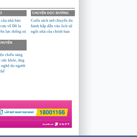
O
CHUYỆN DỌC ĐƯỜNG
 của nhà báo
Cuốn sách mở chuyến du
 cựu về Đô la
hành hấp dẫn vào lịch sử
n lực thống trị
ngôi nhà của chính bạn
 CHUYÊN
ệu chiếu sáng
ì sức khỏe, ứng
 nghệ do người
chế