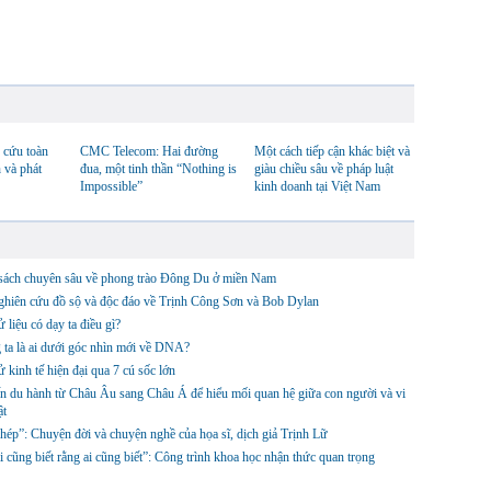
 cứu toàn
CMC Telecom: Hai đường
Một cách tiếp cận khác biệt và
 và phát
đua, một tinh thần “Nothing is
giàu chiều sâu về pháp luật
Impossible”
kinh doanh tại Việt Nam
sách chuyên sâu về phong trào Đông Du ở miền Nam
ghiên cứu đồ sộ và độc đáo về Trịnh Công Sơn và Bob Dylan
ử liệu có dạy ta điều gì?
ta là ai dưới góc nhìn mới về DNA?
ử kinh tế hiện đại qua 7 cú sốc lớn
 du hành từ Châu Âu sang Châu Á để hiểu mối quan hệ giữa con người và vi
ật
hép”: Chuyện đời và chuyện nghề của họa sĩ, dịch giả Trịnh Lữ
i cũng biết rằng ai cũng biết”: Công trình khoa học nhận thức quan trọng