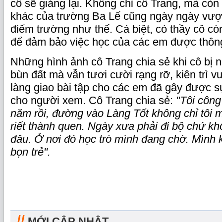
cô sẽ giảng lại. Không chỉ cô Trang, mà còn
khác của trường Ba Lế cũng ngày ngày vượt
điểm trường như thế. Cá biệt, có thầy cô cò
để đảm bảo việc học của các em được thông
Những hình ảnh cô Trang chia sẻ khi cô bị n
bùn đất mà vẫn tươi cười rạng rỡ, kiên trì v
làng giao bài tập cho các em đã gây được 
cho người xem. Cô Trang chia sẻ:
"Tôi công
năm rồi, đường vào Làng Tốt không chỉ tôi m
riết thành quen. Ngày xưa phải đi bộ chứ k
đâu. Ở nơi đó học trò mình đang chờ. Mình k
bọn trẻ".
//
MỚI CẬP NHẬT