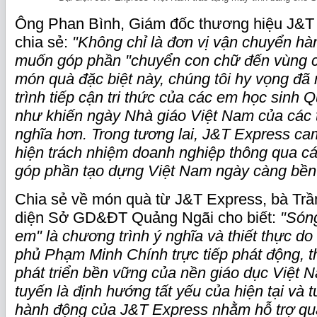
Ông Phan Bình, Giám đốc thương hiệu J&T
chia sẻ:
"Không chỉ là đơn vị vận chuyển h
muốn góp phần "chuyển con chữ đến vùng 
món quà đặc biệt này, chúng tôi hy vọng đã 
trình tiếp cận tri thức của các em học sinh
như khiến ngày Nhà giáo Việt Nam của các t
nghĩa hơn. Trong tương lai, J&T Express cam
hiện trách nhiệm doanh nghiệp thông qua cá
góp phần tạo dựng Việt Nam ngày càng bền
Chia sẻ về món quà từ J&T Express, bà Trầ
diện Sở GD&ĐT Quảng Ngãi cho biết:
"Sóng
em" là chương trình ý nghĩa và thiết thực d
phủ Phạm Minh Chính trực tiếp phát động, t
phát triển bền vững của nền giáo dục Việt 
tuyến là định hướng tất yếu của hiện tại và 
hành động của J&T Express nhằm hỗ trợ quá