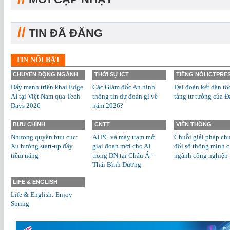
//
TIN ĐÃ ĐĂNG
TIN NỔI BẬT
CHUYỂN ĐỘNG NGÀNH
THỜI SỰ ICT
TIẾNG NÓI ICTPRE
Đẩy mạnh triển khai Edge
Các Giám đốc An ninh
Đại đoàn kết dân tộ
AI tại Việt Nam qua Tech
thông tin dự đoán gì về
tảng tư tưởng của Đ
Days 2026
năm 2026?
BƯU CHÍNH
CNTT
VIỄN THÔNG
Nhượng quyền bưu cục:
AI PC và máy trạm mở
Chuỗi giải pháp ch
Xu hướng start-up đầy
giai đoạn mới cho AI
đổi số thông minh 
tiềm năng
trong DN tại Châu Á -
ngành công nghiệp
Thái Bình Dương
LIFE & ENGLISH
Life & English: Enjoy
Spring