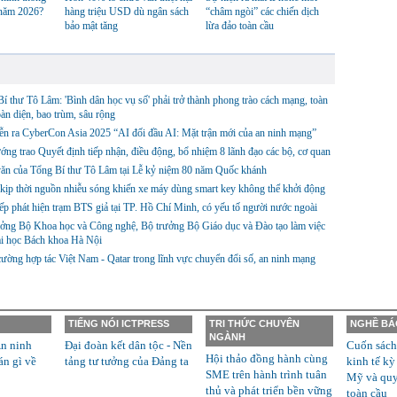
 năm 2026?
hàng triệu USD dù ngân sách
“châm ngòi” các chiến dịch
bảo mật tăng
lừa đảo toàn cầu
í thư Tô Lâm: 'Bình dân học vụ số' phải trở thành phong trào cách mạng, toàn
oàn diện, bao trùm, sâu rộng
ễn ra CyberCon Asia 2025 “AI đối đầu AI: Mặt trận mới của an ninh mạng”
ớng trao Quyết định tiếp nhận, điều động, bổ nhiệm 8 lãnh đạo các bộ, cơ quan
văn của Tổng Bí thư Tô Lâm tại Lễ kỷ niệm 80 năm Quốc khánh
kịp thời nguồn nhiễu sóng khiến xe máy dùng smart key không thể khởi động
iếp phát hiện trạm BTS giả tại TP. Hồ Chí Minh, có yếu tố người nước ngoài
ưởng Bộ Khoa học và Công nghệ, Bộ trưởng Bộ Giáo dục và Đào tạo làm việc
ại học Bách khoa Hà Nội
ường hợp tác Việt Nam - Qatar trong lĩnh vực chuyển đổi số, an ninh mạng
TIẾNG NÓI ICTPRESS
TRI THỨC CHUYÊN
NGHỀ BÁ
NGÀNH
n ninh
Đại đoàn kết dân tộc - Nền
Cuốn sách
Hội thảo đồng hành cùng
án gì về
tảng tư tưởng của Đảng ta
kinh tế kỳ
SME trên hành trình tuân
Mỹ và quyề
thủ và phát triển bền vững
toàn cầu