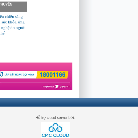
 CHUYÊN
ệu chiếu sáng
ì sức khỏe, ứng
 nghệ do người
chế
Hỗ trợ cloud server bởi: