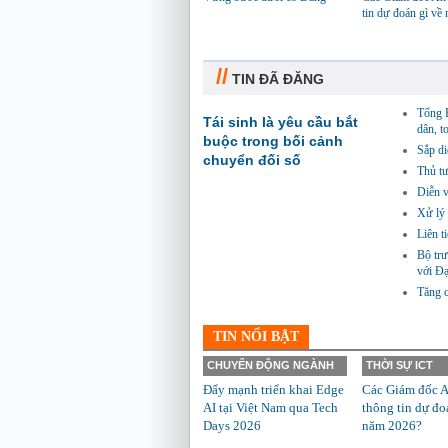
tin dự đoán gì về
//
TIN ĐÃ ĐĂNG
Tổng B
Tái sinh là yêu cầu bắt
dân, t
buộc trong bối cảnh
Sắp di
chuyển đối số
Thủ tư
Diễn 
Xử lý 
Liên t
Bộ tr
với Đ
Tăng c
TIN NỔI BẬT
CHUYỂN ĐỘNG NGÀNH
THỜI SỰ ICT
Đẩy mạnh triển khai Edge
Các Giám đốc A
AI tại Việt Nam qua Tech
thông tin dự đo
Days 2026
năm 2026?