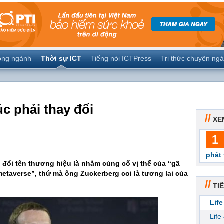
ộng ngành
Thời sự ICT
Tiếng nói ICTPress
Tri thức chuyên ng
c phải thay đổi
//
XE
1
phát 
đổi tên thương hiệu là nhằm củng cố vị thế của “gã
metaverse”, thứ mà ông Zuckerberg coi là tương lai của
//
TIÊ
Life
Life