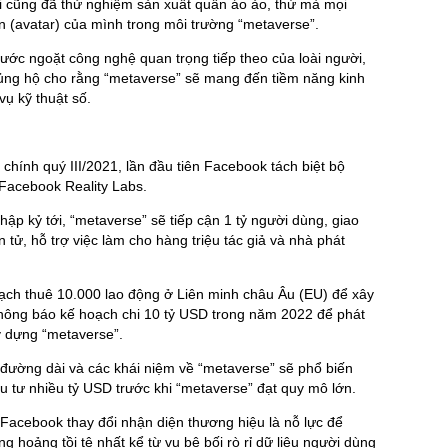
iới cũng đã thử nghiệm sản xuất quần áo ảo, thứ mà mọi
n (avatar) của mình trong môi trường “metaverse”.
ước ngoặt công nghệ quan trọng tiếp theo của loài người,
ủng hộ cho rằng “metaverse” sẽ mang đến tiềm năng kinh
vụ kỹ thuật số.
 chính quý III/2021, lần đầu tiên Facebook tách biệt bộ
 Facebook Reality Labs.
ập kỷ tới, “metaverse” sẽ tiếp cận 1 tỷ người dùng, giao
tử, hỗ trợ việc làm cho hàng triệu tác giả và nhà phát
ch thuê 10.000 lao động ở Liên minh châu Âu (EU) để xây
hông báo kế hoạch chi 10 tỷ USD trong năm 2022 để phát
ây dựng “metaverse”.
ường dài và các khái niệm về “metaverse” sẽ phổ biến
ầu tư nhiều tỷ USD trước khi “metaverse” đạt quy mô lớn.
 Facebook thay đổi nhận diện thương hiệu là nỗ lực để
 hoảng tồi tệ nhất kể từ vụ bê bối rò rỉ dữ liệu người dùng