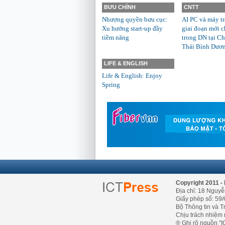
BƯU CHÍNH
CNTT
Nhượng quyền bưu cục:
AI PC và máy t
Xu hướng start-up đầy
giai đoạn mới c
tiềm năng
trong DN tại Ch
Thái Bình Dươ
LIFE & ENGLISH
Life & English: Enjoy
Spring
Copyright 2011 - 
Địa chỉ: 18 Nguyễ
Giấy phép số: 59/
Bộ Thông tin và T
Chịu trách nhiệm 
® Ghi rõ nguồn "IC