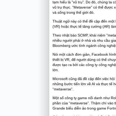
tạm hiểu là "vũ trụ". Do đó, chúng ta 
vũ trụ thực. “Metaverse” có thể được 
và sống trong thế giới đó.
Thuật ngữ này có thể đề cập đến một 
(VR) hoặc thực tế tăng cường (AR) là
Theo nhật báo SCMP, khái niệm "metav
nhiều người phải ở nhà và nhu cầu gia
Bloomberg ước tính ngành công nghiệp
Nói một cách đơn giản, Facebook hình 
thiết bị VR, để người dùng có thể chu
được tạo ra bởi các công ty công ng
lớn.
Microsoft cũng đã đề cập đến việc hội 
những bước tiến lớn về AI và thực tế 
“metaverse”.
Một số công ty game nổi danh như Rob
phần của “metaverse”. Thậm chí vào t
Grande biểu diễn ảo trong game Fortn