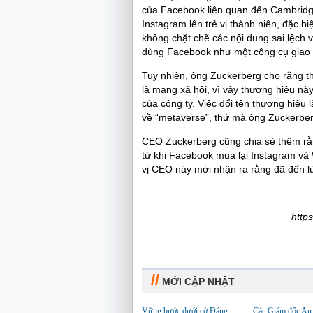
của Facebook liên quan đến Cambridge 
Instagram lên trẻ vị thành niên, đặc bi
không chặt chẽ các nội dung sai lệch
dùng Facebook như một công cụ giao 
Tuy nhiên, ông Zuckerberg cho rằng t
là mạng xã hội, vì vậy thương hiệu này
của công ty. Việc đổi tên thương hiệu 
về “metaverse”, thứ mà ông Zuckerberg 
CEO Zuckerberg cũng chia sẻ thêm rằn
từ khi Facebook mua lại Instagram v
vị CEO này mới nhận ra rằng đã đến lú
http
//
MỚI CẬP NHẬT
Vững bước dưới cờ Đảng
Các Giám đốc An 