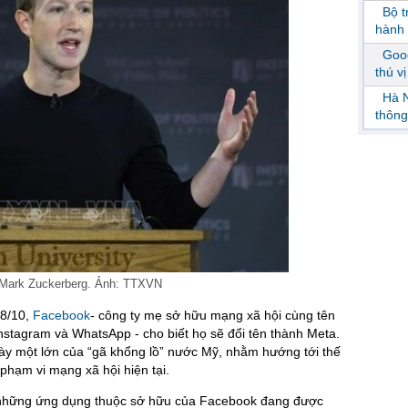
Bộ 
hành 
Goog
thú v
Hà N
thông
 Mark Zuckerberg. Ảnh: TTXVN
28/10,
Facebook
- công ty mẹ sở hữu mạng xã hội cùng tên
stagram và WhatsApp - cho biết họ sẽ đổi tên thành Meta.
y một lớn của “gã khổng lồ” nước Mỹ, nhằm hướng tới thế
ỏi phạm vi mạng xã hội hiện tại.
những ứng dụng thuộc sở hữu của Facebook đang được