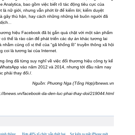
Analytica, bao gồm việc biết rõ tác động tiêu cực của
ệt là nữ giới, nhưng vẫn phớt lờ để kiếm lời; kiểm duyệt
 và gây thù hận, hay cách những những kẻ buôn người đã
dịch...
hương hiệu Facebook đã bị gắn quá chặt với một sản phẩm
 có thể là rào cản để phát triển các dự án khác tương lai
là nhằm củng cố vị thế của “gã khổng lồ” truyền thông xã hội
coi là tương lai của Internet.
g ông đã từng suy nghĩ về việc đổi thương hiệu công ty kể
à WhatsApp vào năm 2012 và 2014, nhưng tới đầu năm nay
c phải thay đổi./.
Nguồn: Phương Nga (Tổng Hợp)/bnews.vn
s://bnews.vn/facebook-da-den-luc-phai-thay-doi/219044.html
ninh thông
Hơn 40% tổ chức vẫn thiệt hại
Sự kiện ra mắt iPhone mới