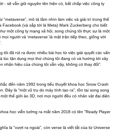
ới - sẽ vẫn giữ nguyên tên hiện có, bất chấp việc công ty
“metaverse”, mô tả tầm nhìn làm việc và giải trí trong thế
 Facebook (và sắp tới là Meta) Mark Zuckerberg cho biết:
hư một công ty mạng xã hội, song chúng tôi thực sự là một
 mọi người và ‘metaverse’ là mặt trận tiếp theo, giống với
”.
tôi đã rút ra được nhiều bài học từ việc giải quyết các vấn
là lúc tận dụng mọi thứ chúng tôi đang có và hướng tới xây
 nhãn hiệu của chúng tôi vẫn vậy, không có thay đổi".
nhắc đến năm 1992 trong tiểu thuyết khoa học Snow Crash
 Đây là "một vũ trụ do máy tính tạo ra", tồn tại song song
 một thế giới ảo 3D, nơi mọi người đều có nhân vật đại diện
 khoa học viễn tưởng ra mắt năm 2018 có tên "Ready Player
hĩa là "vượt ra ngoài”, còn verse là viết tắt của từ Universe