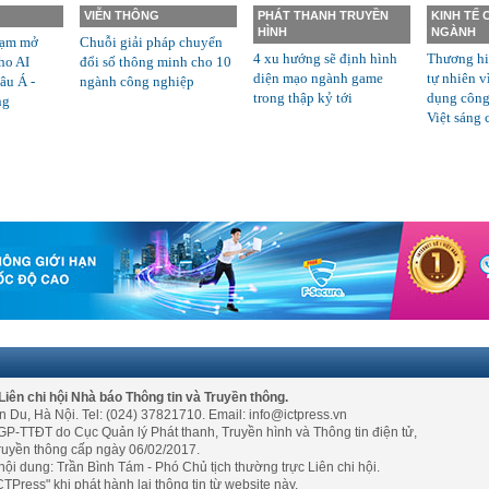
VIỄN THÔNG
PHÁT THANH TRUYỀN
KINH TẾ
HÌNH
NGÀNH
rạm mở
Chuỗi giải pháp chuyển
4 xu hướng sẽ định hình
Thương hi
ho AI
đổi số thông minh cho 10
diện mạo ngành game
tự nhiên v
âu Á -
ngành công nghiệp
trong thập kỷ tới
dụng công
ng
Việt sáng 
Liên chi hội Nhà báo Thông tin và Truyền thông.
n Du, Hà Nội. Tel: (024) 37821710. Email: info@ictpress.vn
GP-TTĐT do Cục Quản lý Phát thanh, Truyền hình và Thông tin điện tử,
ruyền thông cấp ngày 06/02/2017.
nội dung: Trần Bình Tám - Phó Chủ tịch thường trực Liên chi hội.
TPress" khi phát hành lại thông tin từ website này.