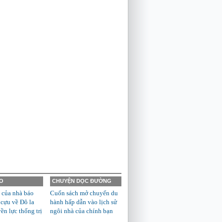
O
CHUYỆN DỌC ĐƯỜNG
 của nhà báo
Cuốn sách mở chuyến du
 cựu về Đô la
hành hấp dẫn vào lịch sử
n lực thống trị
ngôi nhà của chính bạn