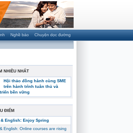
ành
Nghề báo
Chuyện dọc đường
M NHIỀU NHẤT
Hội thảo đồng hành cùng SME
trên hành trình tuân thủ và
triển bền vững
U ĐIỂM
 & English: Enjoy Spring
 & English: Online courses are rising