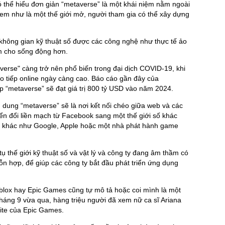
có thể hiểu đơn giản “metaverse” là một khái niệm nằm ngoài
xem như là một thế giới mở, người tham gia có thể xây dựng
không gian kỹ thuật số được các công nghệ như thực tế ảo
m cho sống động hơn.
erse" càng trở nên phổ biến trong đại dịch COVID-19, khi
o tiếp online ngày càng cao. Báo cáo gần đây của
 “metaverse” sẽ đạt giá trị 800 tỷ USD vào năm 2024.
dung “metaverse” sẽ là nơi kết nối chéo giữa web và các
yển đổi liền mạch từ Facebook sang một thế giới số khác
hệ khác như Google, Apple hoặc một nhà phát hành game
tụ thế giới kỹ thuật số và vật lý và công ty đang âm thầm có
hỗn hợp, để giúp các công ty bắt đầu phát triển ứng dụng
lox hay Epic Games cũng tự mô tả hoặc coi mình là một
háng 9 vừa qua, hàng triệu người đã xem nữ ca sĩ Ariana
ite của Epic Games.