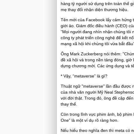
hàng tỷ người sử dụng trên toàn thế gi
mẹ thay đổi nhận diện thương hiệu.
Tên mới của Facebook lấy cảm hứng từ 
giới ảo. Giám đốc điều hành (CEO) của
“Mọi người đang nhìn nhận chúng tôi n
công ty phát triển công nghệ để kết nối
mạng xã hội khi chúng tôi vừa bắt đầu
Ông Mark Zuckerberg nói thêm: "Chúng 
đề xã hội và trong nền tảng đóng, giờ 
dựng chương mới. Các ứng dụng và tên
* Vậy, “metaverse” là gì?
Thuật ngữ "metaverse" lần đầu được 
của nhà văn người Mỹ Neal Stephenson.
với đời thật. Trong đó, ông đề cập đến
thay thế.
Còn trong lĩnh vực phim ảnh, bộ phim
One" là một ví dụ rõ ràng hơn.
Nếu hiểu theo nghĩa đen thì meta có ng