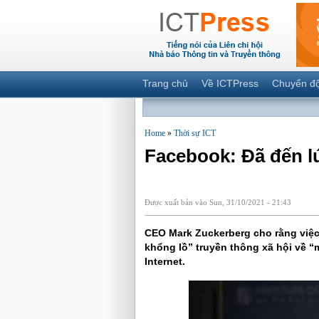
Trang chủ
Về ICTPress
Chuyển đ
Home
»
Thời sự ICT
Facebook: Đã đến lú
Được xuất bản vào Sun, 31/10/2021 - 21:43
CEO Mark Zuckerberg cho rằng việc 
khổng lồ” truyền thông xã hội về “
Internet.