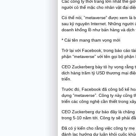
Các công ty thời trang lớn nhất thế g
người có thể mặc cho nhân vật đại diệ
Có thể nói, “metaverse” được xem là b
sau kỷ nguyên Internet. Những người 
doanh khổng lồ như bán hàng và dịch 
* Cái tên mang tham vọng mới
Trở lại với Facebook, trong báo cáo tài
phận “metaverse” với tên gọi bộ phận
CEO Zuckerberg bày tỏ hy vọng rằng th
dịch hàng trăm tỷ USD thương mại điện 
triển.
Trước đó, Facebook đã công bố kế hoạ
dựng “metaverse”. Công ty này cũng t
triển các công nghệ cần thiết trong x
CEO Zuckerberg dự báo đây là chặng đ
trong 5-10 năm tới. Công ty sẽ phải đ
Đã có ý kiến cho rằng việc công ty mẹ
đánh lạc hướng dư luận khỏi cuộc khủng